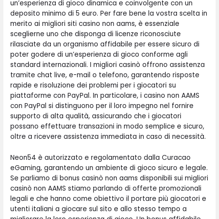
un’esperienza di gioco dinamica e coinvolgente con un
deposito minimo di 5 euro. Per fare bene la vostra scelta in
merito ai migliori siti casino non aams, è essenziale
sceglierne uno che disponga di licenze riconosciute
rilasciate da un organismo affidabile per essere sicuro di
poter godere di un’esperienza di gioco conforme agli
standard internazionali. I migliori casinò offrono assistenza
tramite chat live, e-mail o telefono, garantendo risposte
rapide e risoluzione dei problemi per i giocatori su
piattaforme con PayPal. In particolare, i casino non AAMS
con PayPal si distinguono per il loro impegno nel fornire
supporto di alta qualità, assicurando che i giocatori
possano effettuare transazioni in modo semplice e sicuro,
oltre a ricevere assistenza immediata in caso di necessità.
Neon54 è autorizzato e regolamentato dalla Curacao
eGaming, garantendo un ambiente di gioco sicuro e legale.
Se parliamo di bonus casinò non aams disponibili sui migliori
casinò non AAMS stiamo parlando di offerte promozionali
legali e che hanno come obiettivo il portare più giocatori e
utenti italiani a giocare sul sito e allo stesso tempo a