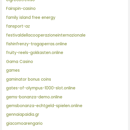
Fairspin-casino
family island free energy
fansport-az
festivaldellacooperazioneinternazionale
fishinfrenzy-tragaperras.online
fruity-reels-gokkasten.online
Gama Casino
games
gaminator bonus coins
gates-of-olympus-1000-slot.online
gems-bonanza-demo.online
gemsbonanza-echtgeld-spielen.online
gennaiapaidia.gr
giacomoarengario