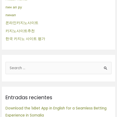
пин ап ру
пинап
온라인카지노사이트
카지노사이트추천
한국 카지노 사이트 평가
B
u
s
c
Entradas recientes
a
r
Download the 1xBet App in English for a Seamless Betting
p
Experience in Somalia