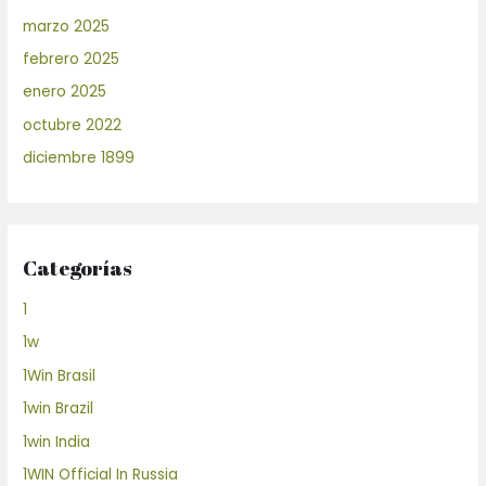
marzo 2025
febrero 2025
enero 2025
octubre 2022
diciembre 1899
Categorías
1
1w
1Win Brasil
1win Brazil
1win India
1WIN Official In Russia