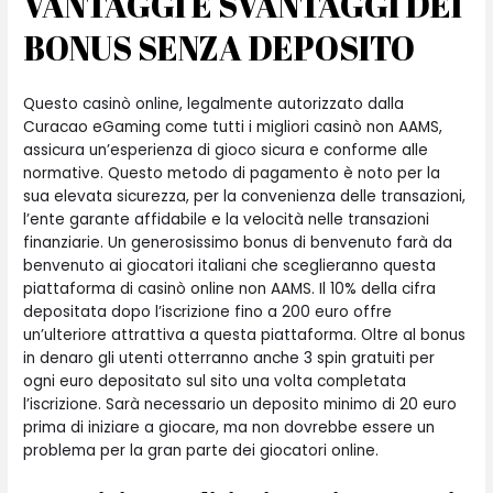
VANTAGGI E SVANTAGGI DEI
BONUS SENZA DEPOSITO
Questo casinò online, legalmente autorizzato dalla
Curacao eGaming come tutti i migliori casinò non AAMS,
assicura un’esperienza di gioco sicura e conforme alle
normative. Questo metodo di pagamento è noto per la
sua elevata sicurezza, per la convenienza delle transazioni,
l’ente garante affidabile e la velocità nelle transazioni
finanziarie. Un generosissimo bonus di benvenuto farà da
benvenuto ai giocatori italiani che sceglieranno questa
piattaforma di casinò online non AAMS. Il 10% della cifra
depositata dopo l’iscrizione fino a 200 euro offre
un’ulteriore attrattiva a questa piattaforma. Oltre al bonus
in denaro gli utenti otterranno anche 3 spin gratuiti per
ogni euro depositato sul sito una volta completata
l’iscrizione. Sarà necessario un deposito minimo di 20 euro
prima di iniziare a giocare, ma non dovrebbe essere un
problema per la gran parte dei giocatori online.