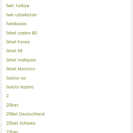
1win Turkiye
1win uzbekistan
1winRussia
1xbet casino BD
1xbet Korea
1xbet KR
1xbet malaysia
1xbet Morocco
1xslots-az
1xslots-kazino
2
20bet
20Bet Deutschland
20bet Schweiz
22bet