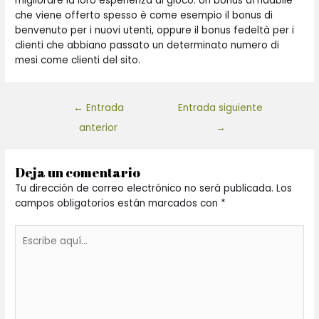
migliorare la loro esperienza di gioco. Un bonus affidabile
che viene offerto spesso è come esempio il bonus di
benvenuto per i nuovi utenti, oppure il bonus fedeltà per i
clienti che abbiano passato un determinato numero di
mesi come clienti del sito.
←
Entrada
Entrada siguiente
anterior
→
Deja un comentario
Tu dirección de correo electrónico no será publicada.
Los
campos obligatorios están marcados con
*
Escribe
aquí...