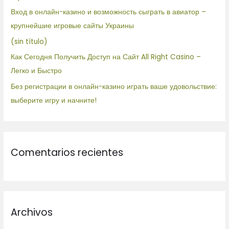
o
Вход в онлайн-казино и возможность сыграть в авиатор –
r
крупнейшие игровые сайты Украины
:
(sin título)
Как Сегодня Получить Доступ на Сайт All Right Casino –
Легко и Быстро
Без регистрации в онлайн-казино играть ваше удовольствие:
выберите игру и начните!
Comentarios recientes
Archivos