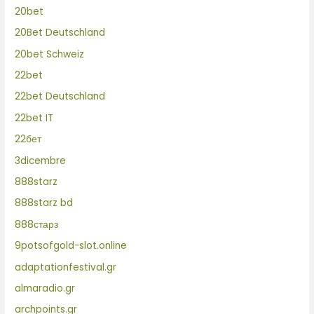
20bet
20Bet Deutschland
20bet Schweiz
22bet
22bet Deutschland
22bet IT
22бет
3dicembre
888starz
888starz bd
888старз
9potsofgold-slot.online
adaptationfestival.gr
almaradio.gr
archpoints.gr