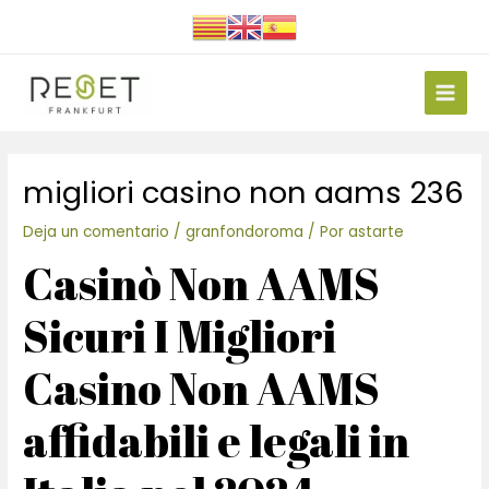
Ir
al
contenido
Main
Men
Navegación
migliori casino non aams 236
de
entradas
Deja un comentario
/
granfondoroma
/ Por
astarte
Casinò Non AAMS
Sicuri I Migliori
Casino Non AAMS
affidabili e legali in