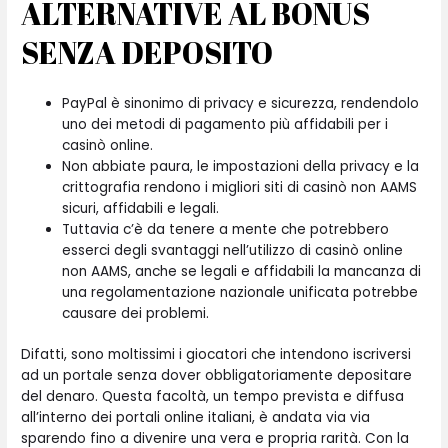
ALTERNATIVE AL BONUS
SENZA DEPOSITO
PayPal è sinonimo di privacy e sicurezza, rendendolo
uno dei metodi di pagamento più affidabili per i
casinò online.
Non abbiate paura, le impostazioni della privacy e la
crittografia rendono i migliori siti di casinò non AAMS
sicuri, affidabili e legali.
Tuttavia c’è da tenere a mente che potrebbero
esserci degli svantaggi nell’utilizzo di casinò online
non AAMS, anche se legali e affidabili la mancanza di
una regolamentazione nazionale unificata potrebbe
causare dei problemi.
Difatti, sono moltissimi i giocatori che intendono iscriversi
ad un portale senza dover obbligatoriamente depositare
del denaro. Questa facoltà, un tempo prevista e diffusa
all’interno dei portali online italiani, è andata via via
sparendo fino a divenire una vera e propria rarità. Con la