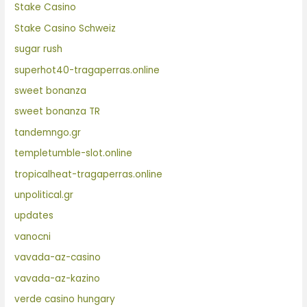
Stake Casino
Stake Casino Schweiz
sugar rush
superhot40-tragaperras.online
sweet bonanza
sweet bonanza TR
tandemngo.gr
templetumble-slot.online
tropicalheat-tragaperras.online
unpolitical.gr
updates
vanocni
vavada-az-casino
vavada-az-kazino
verde casino hungary