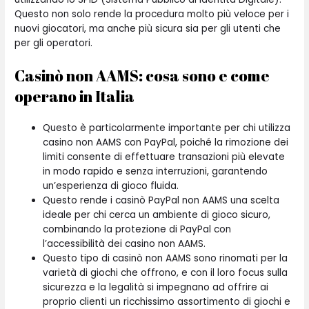
Questo non solo rende la procedura molto più veloce per i
nuovi giocatori, ma anche più sicura sia per gli utenti che
per gli operatori.
Casinò non AAMS: cosa sono e come
operano in Italia
Questo è particolarmente importante per chi utilizza
casino non AAMS con PayPal, poiché la rimozione dei
limiti consente di effettuare transazioni più elevate
in modo rapido e senza interruzioni, garantendo
un’esperienza di gioco fluida.
Questo rende i casinò PayPal non AAMS una scelta
ideale per chi cerca un ambiente di gioco sicuro,
combinando la protezione di PayPal con
l’accessibilità dei casino non AAMS.
Questo tipo di casinò non AAMS sono rinomati per la
varietà di giochi che offrono, e con il loro focus sulla
sicurezza e la legalità si impegnano ad offrire ai
proprio clienti un ricchissimo assortimento di giochi e