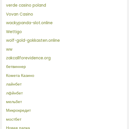
verde casino poland
Vovan Casino
wackypanda-slot.online
Wettigo
wolf-gold-gokkasten.online
ww
zakcallforevidence.org
бетвиннер
Комета Казино
лайнбет
лфйнбет
мельбет
Микрокредит
мостбет
Новая папка