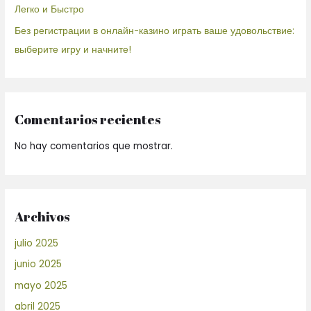
Легко и Быстро
Без регистрации в онлайн-казино играть ваше удовольствие:
выберите игру и начните!
Comentarios recientes
No hay comentarios que mostrar.
Archivos
julio 2025
junio 2025
mayo 2025
abril 2025