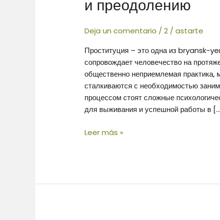
и преодолению
сталкиваются
проститутки:
Deja un comentario
/
2
/
astarte
путь
к
Проституция – это одна из bryansk-ye
пониманию
сопровождает человечество на протяжен
и
общественно неприемлемая практика, 
преодолению
сталкиваются с необходимостью заним
процессом стоят сложные психологиче
для выживания и успешной работы в […
Leer más »