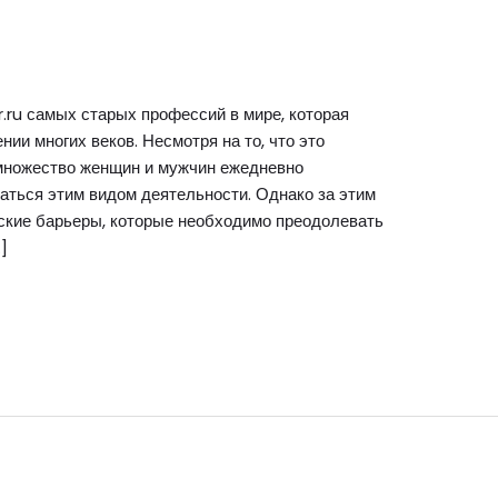
r.ru самых старых профессий в мире, которая
ии многих веков. Несмотря на то, что это
множество женщин и мужчин ежедневно
аться этим видом деятельности. Однако за этим
ские барьеры, которые необходимо преодолевать
]