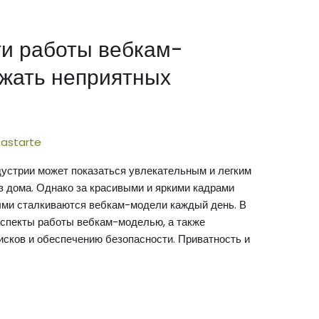
ти работы вебкам-
ежать неприятных
/
astarte
дустрии может показаться увлекательным и легким
из дома. Однако за красивыми и яркими кадрами
рыми сталкиваются вебкам-модели каждый день. В
аспекты работы вебкам-моделью, а также
сков и обеспечению безопасности. Приватность и