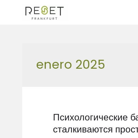
Ir
al
contenido
enero 2025
Психологические б
Психологические
барьеры,
сталкиваются прост
с
которыми