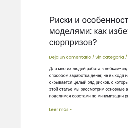
Риски и особеннос
Риски
и
моделями: как изб
особенности
работы
сюрпризов?
вебкам-
моделями:
Deja un comentario
/
Sin categoría
как
избежать
Для многих людей работа в вебкам-ин
неприятных
способом заработка денег, не выходя 
сюрпризов?
скрывается целый ряд рисков, с кото
этой статье мы рассмотрим основные 
поделимся советами по минимизации ри
Leer más »