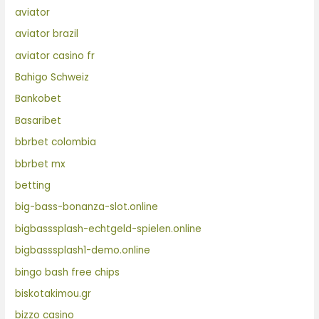
aviator
aviator brazil
aviator casino fr
Bahigo Schweiz
Bankobet
Basaribet
bbrbet colombia
bbrbet mx
betting
big-bass-bonanza-slot.online
bigbasssplash-echtgeld-spielen.online
bigbasssplash1-demo.online
bingo bash free chips
biskotakimou.gr
bizzo casino