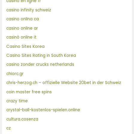
casino en ligne fr
casino infinity schweiz
casino onlina ca
casino online ar
casinò online it
Casino Sites Korea
Casino Sites Rating in South Korea
casino zonder crucks netherlands
chiorc.gr
chris-herzog.ch – offizielle Website 20bet in der Schweiz
coin master free spins
crazy time
crystal-ball-kostenlos-spielen.online
cultura.cosenza
cz