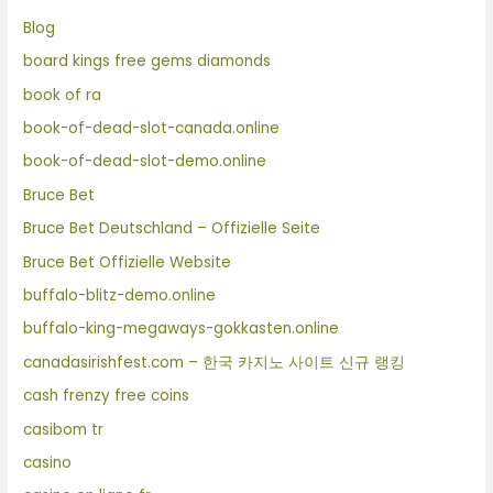
Blog
board kings free gems diamonds
book of ra
book-of-dead-slot-canada.online
book-of-dead-slot-demo.online
Bruce Bet
Bruce Bet Deutschland – Offizielle Seite
Bruce Bet Offizielle Website
buffalo-blitz-demo.online
buffalo-king-megaways-gokkasten.online
canadasirishfest.com – 한국 카지노 사이트 신규 랭킹
cash frenzy free coins
casibom tr
casino