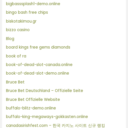
bigbasssplash1-demo.online
bingo bash free chips
biskotakimou.gr
bizzo casino
Blog
board kings free gems diamonds
book of ra
book-of-dead-slot-canada.online
book-of-dead-slot-demo.online
Bruce Bet
Bruce Bet Deutschland – Offizielle Seite
Bruce Bet Offizielle Website
buffalo-blitz-demo.online
buffalo-king-megaways-gokkasten.online
canadasirishfest.com – 한국 카지노 사이트 신규 랭킹