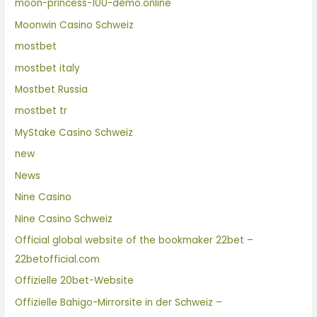
moon-princess-100-demo.online
Moonwin Casino Schweiz
mostbet
mostbet italy
Mostbet Russia
mostbet tr
MyStake Casino Schweiz
new
News
Nine Casino
Nine Casino Schweiz
Official global website of the bookmaker 22bet –
22betofficial.com
Offizielle 20bet-Website
Offizielle Bahigo-Mirrorsite in der Schweiz –