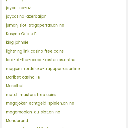
joycasino-az
joycasino-azerbaijan
jumanjislot-tragaperras.online
Kasyno Online PL
king johnnie
lightning link casino free coins
lord-of-the-ocean-kostenlos.online
magicmirrordeluxe-tragaperras.online
Maribet casino TR
Masalbet
match masters free coins
megajoker-echtgeld-spielen.online
megamoolah-au-slot.online
Monobrand