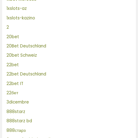
1xslots-az
1xslots-kazino
2
20bet
20Bet Deutschland
20bet Schweiz
22bet
22bet Deutschland
22bet IT
22бет
3dicembre
888starz
888starz bd
888старз