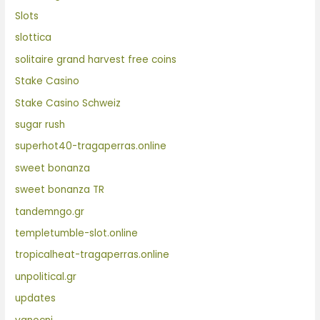
Slots
slottica
solitaire grand harvest free coins
Stake Casino
Stake Casino Schweiz
sugar rush
superhot40-tragaperras.online
sweet bonanza
sweet bonanza TR
tandemngo.gr
templetumble-slot.online
tropicalheat-tragaperras.online
unpolitical.gr
updates