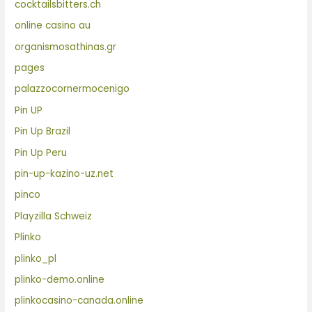
cocktailsbitters.ch
online casino au
organismosathinas.gr
pages
palazzocornermocenigo
Pin UP
Pin Up Brazil
Pin Up Peru
pin-up-kazino-uz.net
pinco
Playzilla Schweiz
Plinko
plinko_pl
plinko-demo.online
plinkocasino-canada.online