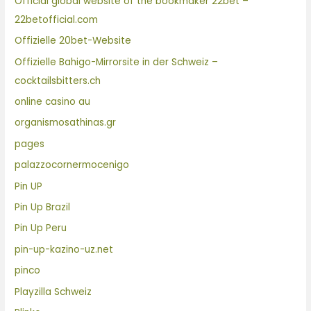
Official global website of the bookmaker 22bet –
22betofficial.com
Offizielle 20bet-Website
Offizielle Bahigo-Mirrorsite in der Schweiz –
cocktailsbitters.ch
online casino au
organismosathinas.gr
pages
palazzocornermocenigo
Pin UP
Pin Up Brazil
Pin Up Peru
pin-up-kazino-uz.net
pinco
Playzilla Schweiz