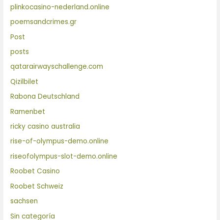
plinkocasino-nederland.online
poemsandcrimes.gr
Post
posts
qatarairwayschallenge.com
Qizilbilet
Rabona Deutschland
Ramenbet
ricky casino australia
rise-of-olympus-demo.online
riseofolympus-slot-demo.online
Roobet Casino
Roobet Schweiz
sachsen
Sin categoría