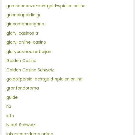
gemsbonanza-echtgeld-spielen.online
gennaiapaidia.gr
giacomoarengario
glory-casinos tr
glory-online-casino
glorycasinoazerbaijan
Golden Casino
Golden Casino Schweiz
goldofpersia-echtgeld-spielen.online
granfondoroma
guide
hu
info
Ivibet Schweiz
jokerscap-demo.online