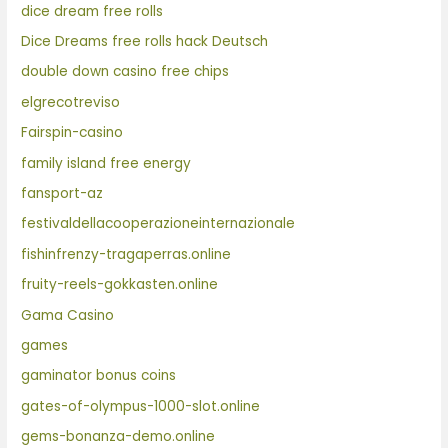
dice dream free rolls
Dice Dreams free rolls hack Deutsch
double down casino free chips
elgrecotreviso
Fairspin-casino
family island free energy
fansport-az
festivaldellacooperazioneinternazionale
fishinfrenzy-tragaperras.online
fruity-reels-gokkasten.online
Gama Casino
games
gaminator bonus coins
gates-of-olympus-1000-slot.online
gems-bonanza-demo.online