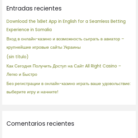
Entradas recientes
a
r
Download the 1xBet App in English for a Seamless Betting
p
Experience in Somalia
o
Вход в онлайн-казино и возможность сыграть в авиатор –
r
крупнейшие игровые сайты Украины
:
(sin título)
Как Сегодня Получить Доступ на Сайт All Right Casino –
Легко и Быстро
Без регистрации в онлайн-казино играть ваше удовольствие:
выберите игру и начните!
Comentarios recientes