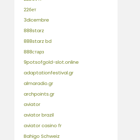
22бет
3dicembre
888starz
888starz bd
888старз
9potsofgold-slot.online
adaptationfestival.gr
almaradio.gr
archpoints.gr
aviator
aviator brazil
aviator casino fr
Bahigo Schweiz