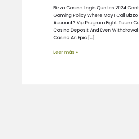
Up
Bizzo Casino Login Quotes 2024 Con
To
Gaming Policy Where May I Call Bizzo 
A$1250
Account? Vip Program Fight Team Cas
Casino Deposit And Even Withdrawal 
Casino An Epic […]
Leer más »