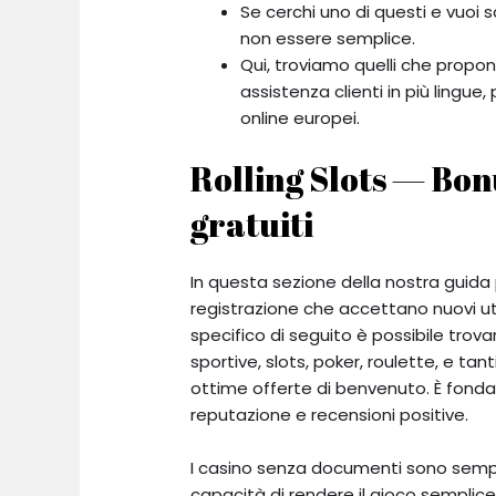
Se cerchi uno di questi e vuoi 
non essere semplice.
Qui, troviamo quelli che propon
assistenza clienti in più lingue
online europei.
Rolling Slots — Bonu
gratuiti
In questa sezione della nostra guida
registrazione che accettano nuovi ute
specifico di seguito è possibile tro
sportive, slots, poker, roulette, e tanti
ottime offerte di benvenuto. È fond
reputazione e recensioni positive.
I casino senza documenti sono sempre
capacità di rendere il gioco semplice,