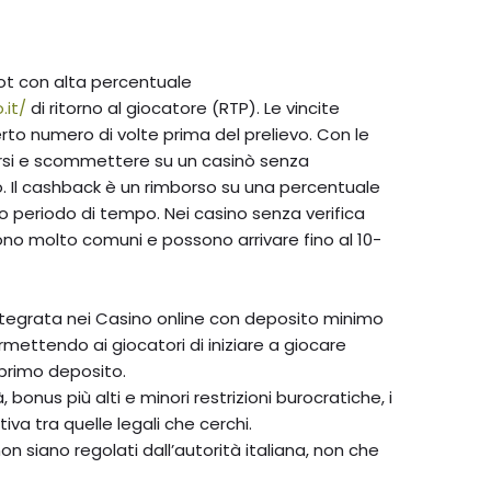
slot con alta percentuale
it/
di ritorno al giocatore (RTP). Le vincite
o numero di volte prima del prelievo. Con le
tirsi e scommettere su un casinò senza
. Il cashback è un rimborso su una percentuale
o periodo di tempo. Nei casino senza verifica
no molto comuni e possono arrivare fino al 10-
tegrata nei Casino online con deposito minimo
mettendo ai giocatori di iniziare a giocare
 primo deposito.
à, bonus più alti e minori restrizioni burocratiche, i
va tra quelle legali che cerchi.
n siano regolati dall’autorità italiana, non che