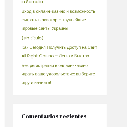
in Somalia
Вход в онлайн-казино и возможность
сыграть в авиатор – крупнейшие
игровые сайты Украины
(sin título)
Как Сегодня Получить Доступ на Сайт
All Right Casino – Легко и Быстро
Без регистрации в онлайн-казино
играть ваше удовольствие: выберите
игру и начните!
Comentarios recientes