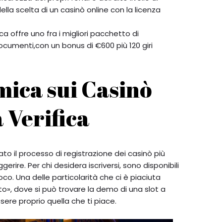
lla scelta di un casinò online con la licenza
ica offre uno fra i migliori pacchetto di
ocumenti,con un bonus di €600 più 120 giri
ica sui Casinò
a Verifica
to il processo di registrazione dei casinò più
erire. Per chi desidera iscriversi, sono disponibili
co. Una delle particolarità che ci è piaciuta
o», dove si può trovare la demo di una slot a
sere proprio quella che ti piace.