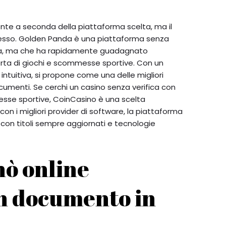
nte a seconda della piattaforma scelta, ma il
esso. Golden Panda è una piattaforma senza
va, ma che ha rapidamente guadagnato
erta di giochi e scommesse sportive. Con un
intuitiva, si propone come una delle migliori
cumenti. Se cerchi un casino senza verifica con
esse sportive, CoinCasino è una scelta
 con i migliori provider di software, la piattaforma
, con titoli sempre aggiornati e tecnologie
nò online
n documento in