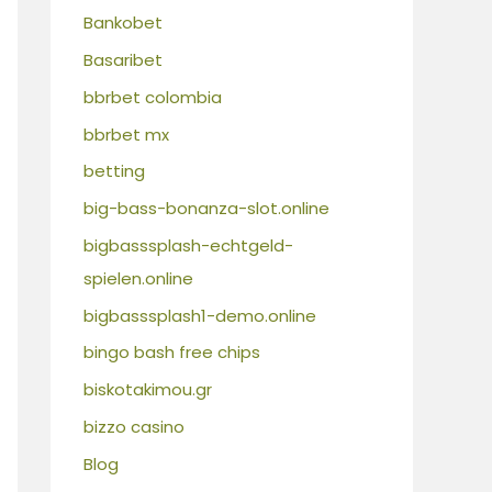
Bankobet
Basaribet
bbrbet colombia
bbrbet mx
betting
big-bass-bonanza-slot.online
bigbasssplash-echtgeld-
spielen.online
bigbasssplash1-demo.online
bingo bash free chips
biskotakimou.gr
bizzo casino
Blog