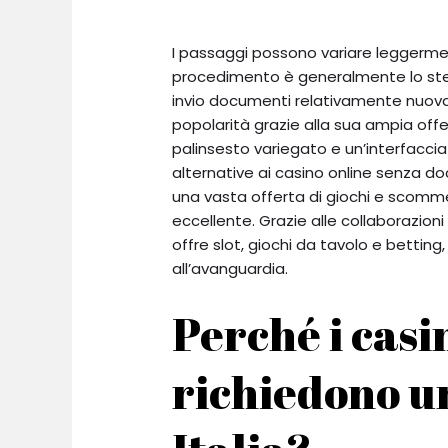
I passaggi possono variare leggerme
procedimento è generalmente lo st
invio documenti relativamente nuo
popolarità grazie alla sua ampia off
palinsesto variegato e un’interfaccia 
alternative ai casino online senza do
una vasta offerta di giochi e scomm
eccellente. Grazie alle collaborazioni
offre slot, giochi da tavolo e betting
all’avanguardia.
Perché i casi
richiedono u