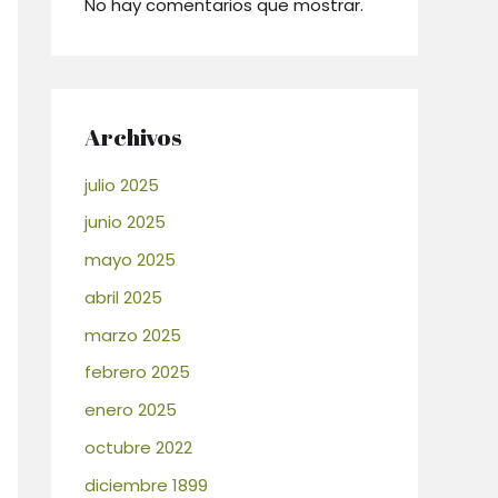
No hay comentarios que mostrar.
Archivos
julio 2025
junio 2025
mayo 2025
abril 2025
marzo 2025
febrero 2025
enero 2025
octubre 2022
diciembre 1899