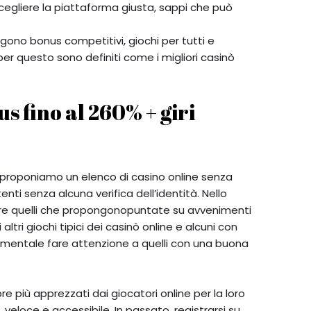
scegliere la piattaforma giusta, sappi che può
gono bonus competitivi, giochi per tutti e
, per questo sono definiti come i migliori casinò
s fino al 260% + giri
 proponiamo un elenco di casino online senza
nti senza alcuna verifica dell’identità. Nello
vare quelli che propongonopuntate su avvenimenti
 altri giochi tipici dei casinò online e alcuni con
amentale fare attenzione a quelli con una buona
 più apprezzati dai giocatori online per la loro
 veloce e accessibile. In passato, registrarsi su