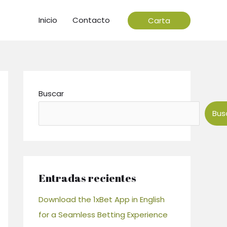
Inicio
Contacto
Carta
Buscar
Bus
Entradas recientes
Download the 1xBet App in English
for a Seamless Betting Experience