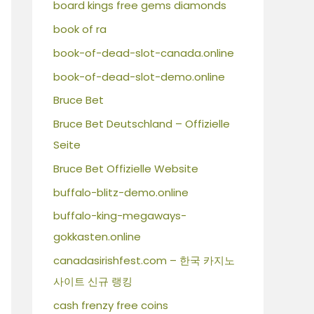
board kings free gems diamonds
book of ra
book-of-dead-slot-canada.online
book-of-dead-slot-demo.online
Bruce Bet
Bruce Bet Deutschland – Offizielle
Seite
Bruce Bet Offizielle Website
buffalo-blitz-demo.online
buffalo-king-megaways-
gokkasten.online
canadasirishfest.com – 한국 카지노
사이트 신규 랭킹
cash frenzy free coins