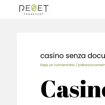
Ir
al
contenido
Navegación
de
entradas
casino senza doc
Deja un comentario
/
palazzocorner
Casin