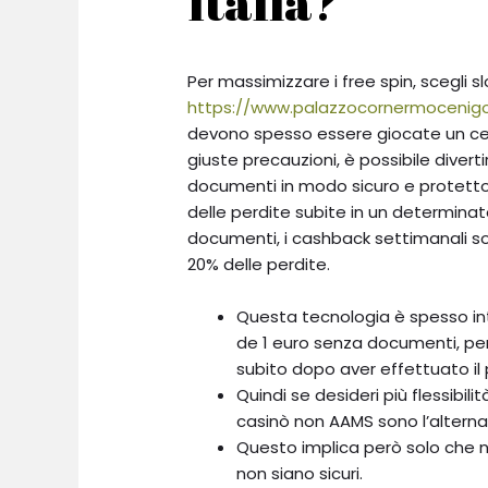
Italia?
Per massimizzare i free spin, scegli 
https://www.palazzocornermocenigo.
devono spesso essere giocate un cert
giuste precauzioni, è possibile diver
documenti in modo sicuro e protetto
delle perdite subite in un determinat
documenti, i cashback settimanali so
20% delle perdite.
Questa tecnologia è spesso in
de 1 euro senza documenti, per
subito dopo aver effettuato il
Quindi se desideri più flessibilit
casinò non AAMS sono l’alternati
Questo implica però solo che no
non siano sicuri.