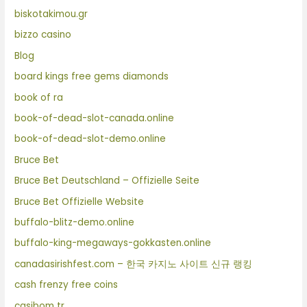
biskotakimou.gr
bizzo casino
Blog
board kings free gems diamonds
book of ra
book-of-dead-slot-canada.online
book-of-dead-slot-demo.online
Bruce Bet
Bruce Bet Deutschland – Offizielle Seite
Bruce Bet Offizielle Website
buffalo-blitz-demo.online
buffalo-king-megaways-gokkasten.online
canadasirishfest.com – 한국 카지노 사이트 신규 랭킹
cash frenzy free coins
casibom tr