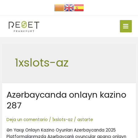
Ir
al
contenido
Main
Men
1xslots-az
Azərbaycanda onlayn kazino
Azərbaycanda
onlayn
287
kazino
287
Deja un comentario
/
1xslots-az
/
astarte
Ən Yaxşı Onlayn Kazino Oyunları Azerbaycanda 2025
Platformalarımızda Azərbaycanlı oyunçular aparıcı onlayn