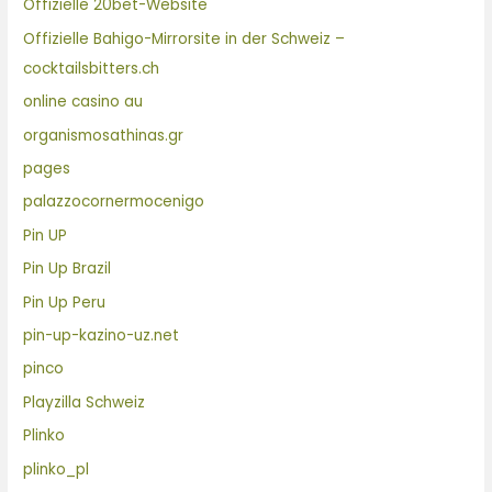
Offizielle 20bet-Website
Offizielle Bahigo-Mirrorsite in der Schweiz –
cocktailsbitters.ch
online casino au
organismosathinas.gr
pages
palazzocornermocenigo
Pin UP
Pin Up Brazil
Pin Up Peru
pin-up-kazino-uz.net
pinco
Playzilla Schweiz
Plinko
plinko_pl