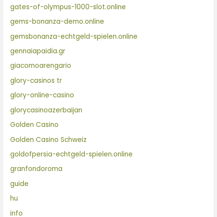
gates-of-olympus-1000-slot.online
gems-bonanza-demo.online
gemsbonanza-echtgeld-spielen.online
gennaiapaidia.gr
giacomoarengario
glory-casinos tr
glory-online-casino
glorycasinoazerbaijan
Golden Casino
Golden Casino Schweiz
goldofpersia-echtgeld-spielen.online
granfondoroma
guide
hu
info