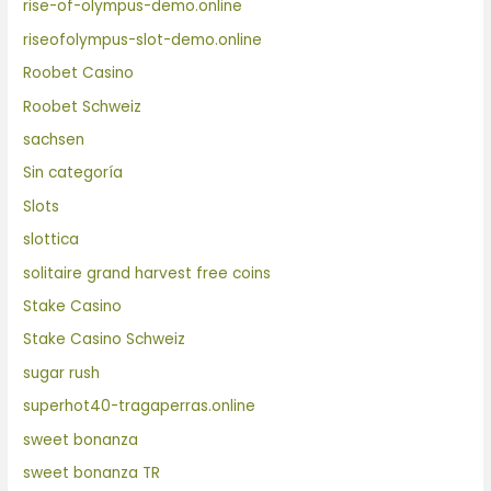
rise-of-olympus-demo.online
riseofolympus-slot-demo.online
Roobet Casino
Roobet Schweiz
sachsen
Sin categoría
Slots
slottica
solitaire grand harvest free coins
Stake Casino
Stake Casino Schweiz
sugar rush
superhot40-tragaperras.online
sweet bonanza
sweet bonanza TR