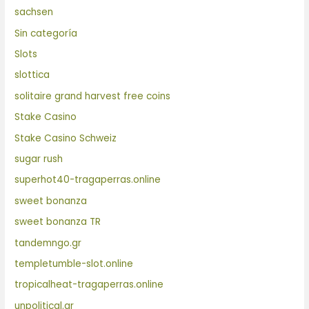
sachsen
Sin categoría
Slots
slottica
solitaire grand harvest free coins
Stake Casino
Stake Casino Schweiz
sugar rush
superhot40-tragaperras.online
sweet bonanza
sweet bonanza TR
tandemngo.gr
templetumble-slot.online
tropicalheat-tragaperras.online
unpolitical.gr