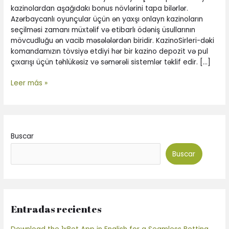
kazinolardan aşağıdakı bonus növlərini tapa bilərlər.
Azərbaycanlı oyunçular üçün ən yaxşı onlayn kazinoların
seçilməsi zamanı müxtəlif və etibarlı ödəniş üsullarının
mövcudluğu ən vacib məsələlərdən biridir. KazinoSirleri-dəki
komandamızın tövsiyə etdiyi hər bir kazino depozit və pul
çıxarışı üçün təhlükəsiz və səmərəli sistemlər təklif edir. […]
Leer más »
Buscar
Buscar
Entradas recientes