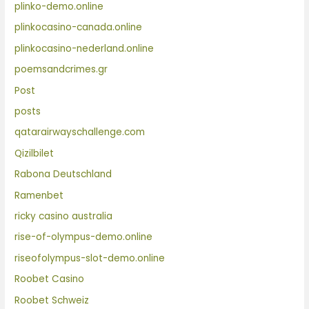
plinko-demo.online
plinkocasino-canada.online
plinkocasino-nederland.online
poemsandcrimes.gr
Post
posts
qatarairwayschallenge.com
Qizilbilet
Rabona Deutschland
Ramenbet
ricky casino australia
rise-of-olympus-demo.online
riseofolympus-slot-demo.online
Roobet Casino
Roobet Schweiz