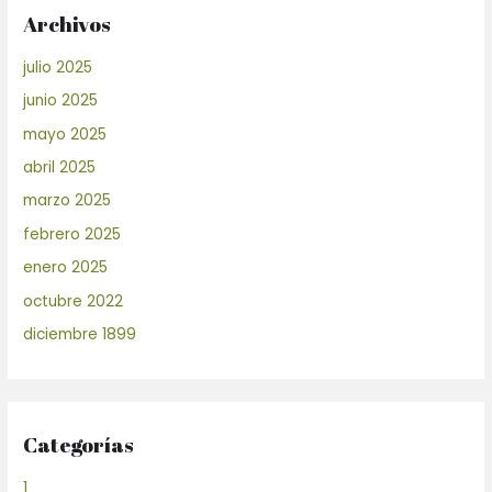
Archivos
julio 2025
junio 2025
mayo 2025
abril 2025
marzo 2025
febrero 2025
enero 2025
octubre 2022
diciembre 1899
Categorías
1