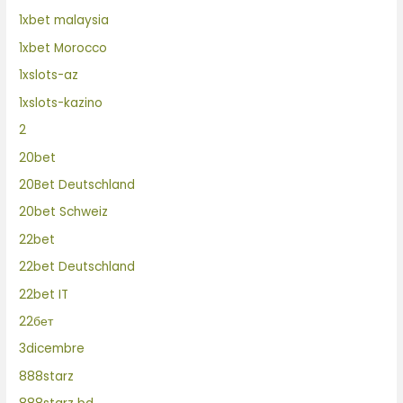
1xbet malaysia
1xbet Morocco
1xslots-az
1xslots-kazino
2
20bet
20Bet Deutschland
20bet Schweiz
22bet
22bet Deutschland
22bet IT
22бет
3dicembre
888starz