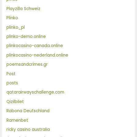
Playzilla Schweiz
Plinko
plinko_pl
plinko-demo.online
plinkocasino-canada.online
plinkocasino-nederland.online
poemsandcrimes.gr
Post
posts
qatarairwayschallenge.com
Qizilbilet
Rabona Deutschland
Ramenbet
ricky casino australia