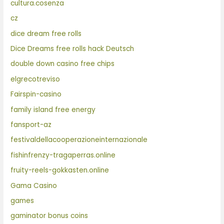
cultura.cosenza
cz
dice dream free rolls
Dice Dreams free rolls hack Deutsch
double down casino free chips
elgrecotreviso
Fairspin-casino
family island free energy
fansport-az
festivaldellacooperazioneinternazionale
fishinfrenzy-tragaperras.online
fruity-reels-gokkasten.online
Gama Casino
games
gaminator bonus coins