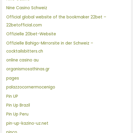
Nine Casino Schweiz
Official global website of the bookmaker 22bet –
22betofficial.com
Offizielle 20bet-Website
Offizielle Bahigo-Mirrorsite in der Schweiz –
cocktailsbitters.ch
online casino au
organismosathinas.gr
pages
palazzocornermocenigo
Pin UP
Pin Up Brazil
Pin Up Peru
pin-up-kazino-uz.net
pinco