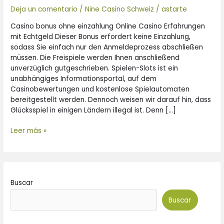
Deja un comentario
/
Nine Casino Schweiz
/
astarte
Liste
2025
Casino bonus ohne einzahlung Online Casino Erfahrungen
mit Echtgeld Dieser Bonus erfordert keine Einzahlung,
sodass Sie einfach nur den Anmeldeprozess abschließen
müssen. Die Freispiele werden Ihnen anschließend
unverzüglich gutgeschrieben. Spielen-Slots ist ein
unabhängiges Informationsportal, auf dem
Casinobewertungen und kostenlose Spielautomaten
bereitgestellt werden. Dennoch weisen wir darauf hin, dass
Glücksspiel in einigen Ländern illegal ist. Denn […]
Leer más »
Buscar
Buscar