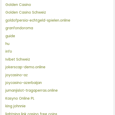
Golden Casino
Golden Casino Schweiz
goldofpersia-echtgeld-spielen.online
granfondoroma
guide
hu
info
Ivibet Schweiz
jokerscap-demo.online
joycasino-az
joycasino-azerbaijan
jumanjislot-tragaperras.online
Kasyno Online PL
king johnnie
lightning link casino free coins