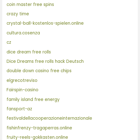
coin master free spins
crazy time
crystal-ball-kostenlos-spielen.online
cultura.cosenza
cz
dice dream free rolls
Dice Dreams free rolls hack Deutsch
double down casino free chips
elgrecotreviso
Fairspin-casino
family island free energy
fansport-az
festivaldellacooperazioneinternazionale
fishinfrenzy-tragaperras.online
fruity-reels-gokkasten.online