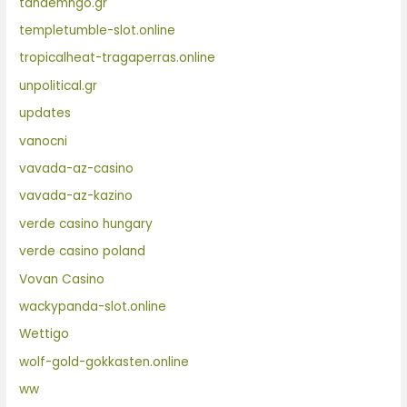
tandemngo.gr
templetumble-slot.online
tropicalheat-tragaperras.online
unpolitical.gr
updates
vanocni
vavada-az-casino
vavada-az-kazino
verde casino hungary
verde casino poland
Vovan Casino
wackypanda-slot.online
Wettigo
wolf-gold-gokkasten.online
ww