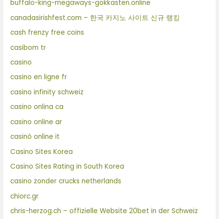
buffalo-king-megaways-gokkasten.online
canadasirishfest.com – 한국 카지노 사이트 신규 랭킹
cash frenzy free coins
casibom tr
casino
casino en ligne fr
casino infinity schweiz
casino onlina ca
casino online ar
casinò online it
Casino Sites Korea
Casino Sites Rating in South Korea
casino zonder crucks netherlands
chiorc.gr
chris-herzog.ch – offizielle Website 20bet in der Schweiz