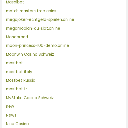
Masalbet
match masters free coins
megajoker-echtgeld-spielen.online
megamoolah-au-slot.online
Monobrand
moon-princess-100-demo.online
Moonwin Casino Schweiz
mostbet
mostbet italy
Mostbet Russia
mostbet tr
MyStake Casino Schweiz
new
News
Nine Casino