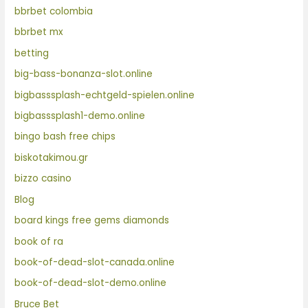
bbrbet colombia
bbrbet mx
betting
big-bass-bonanza-slot.online
bigbasssplash-echtgeld-spielen.online
bigbasssplash1-demo.online
bingo bash free chips
biskotakimou.gr
bizzo casino
Blog
board kings free gems diamonds
book of ra
book-of-dead-slot-canada.online
book-of-dead-slot-demo.online
Bruce Bet