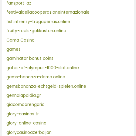
fansport-az
festivaldellacooperazioneinternazionale
fishinfrenzy-tragaperras.online
fruity-reels-gokkasten.online
Gama Casino
games
gaminator bonus coins
gates-of-olympus-1000-slot.online
gems-bonanza-demo.online
gemsbonanza-echtgeld-spielen.online
gennaiapaidia.gr
giacomoarengario
glory-casinos tr
glory-online-casino
glorycasinoazerbaijan