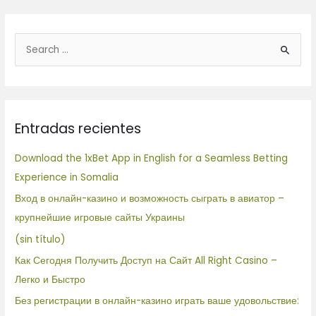
B
u
s
c
Entradas recientes
a
r
Download the 1xBet App in English for a Seamless Betting
p
Experience in Somalia
o
Вход в онлайн-казино и возможность сыграть в авиатор –
r
крупнейшие игровые сайты Украины
:
(sin título)
Как Сегодня Получить Доступ на Сайт All Right Casino –
Легко и Быстро
Без регистрации в онлайн-казино играть ваше удовольствие: