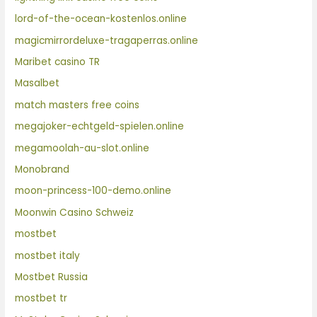
lord-of-the-ocean-kostenlos.online
magicmirrordeluxe-tragaperras.online
Maribet casino TR
Masalbet
match masters free coins
megajoker-echtgeld-spielen.online
megamoolah-au-slot.online
Monobrand
moon-princess-100-demo.online
Moonwin Casino Schweiz
mostbet
mostbet italy
Mostbet Russia
mostbet tr