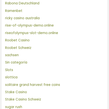
Rabona Deutschland
Ramenbet
ricky casino australia
rise-of-olympus-demo.online
riseofolympus-slot-demo.online
Roobet Casino
Roobet Schweiz
sachsen
Sin categoría
Slots
slottica
solitaire grand harvest free coins
Stake Casino
Stake Casino Schweiz
sugar rush