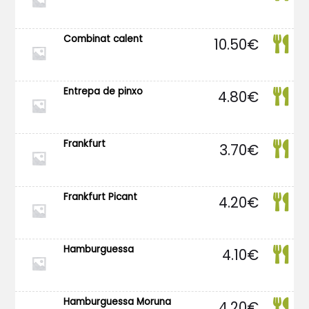
Combinat calent
10.50
€
Entrepa de pinxo
4.80
€
Frankfurt
3.70
€
Frankfurt Picant
4.20
€
Hamburguessa
4.10
€
Hamburguessa Moruna
4.20
€