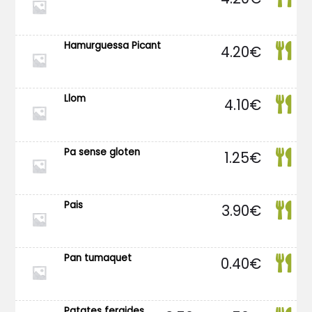
Hamurguessa Picant
4.20
€
Llom
4.10
€
Pa sense gloten
1.25
€
Pais
3.90
€
Pan tumaquet
0.40
€
Rango
Patates fergides