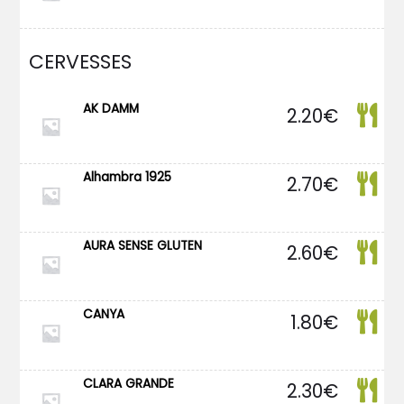
CERVESSES
AK DAMM
2.20
€
Alhambra 1925
2.70
€
AURA SENSE GLUTEN
2.60
€
CANYA
1.80
€
CLARA GRANDE
2.30
€