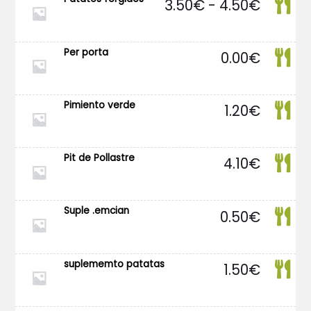
3.50
€
-
4.50
€
de
precios
desde
3.50€
Per porta
0.00
€
hasta
4.50€
Pimiento verde
1.20
€
Pit de Pollastre
4.10
€
Suple .emcian
0.50
€
suplememto patatas
1.50
€