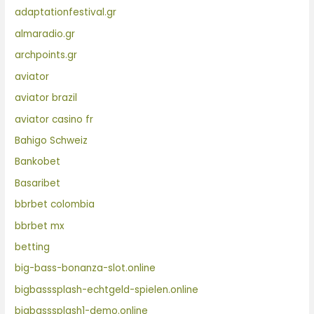
adaptationfestival.gr
almaradio.gr
archpoints.gr
aviator
aviator brazil
aviator casino fr
Bahigo Schweiz
Bankobet
Basaribet
bbrbet colombia
bbrbet mx
betting
big-bass-bonanza-slot.online
bigbasssplash-echtgeld-spielen.online
bigbasssplash1-demo.online