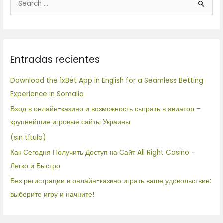
B
u
s
c
Entradas recientes
a
r
Download the 1xBet App in English for a Seamless Betting
p
Experience in Somalia
o
Вход в онлайн-казино и возможность сыграть в авиатор –
r
крупнейшие игровые сайты Украины
:
(sin título)
Как Сегодня Получить Доступ на Сайт All Right Casino –
Легко и Быстро
Без регистрации в онлайн-казино играть ваше удовольствие:
выберите игру и начните!