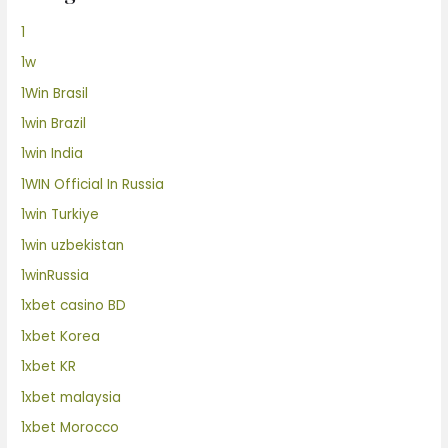
1
1w
1Win Brasil
1win Brazil
1win India
1WIN Official In Russia
1win Turkiye
1win uzbekistan
1winRussia
1xbet casino BD
1xbet Korea
1xbet KR
1xbet malaysia
1xbet Morocco