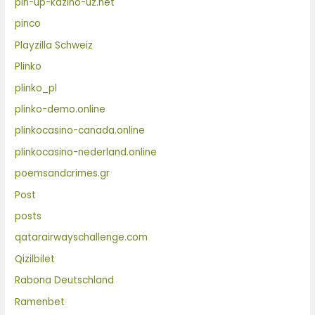
pin-up-kazino-uz.net
pinco
Playzilla Schweiz
Plinko
plinko_pl
plinko-demo.online
plinkocasino-canada.online
plinkocasino-nederland.online
poemsandcrimes.gr
Post
posts
qatarairwayschallenge.com
Qizilbilet
Rabona Deutschland
Ramenbet