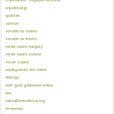
tropicalheat-tragaperras.online
unpolitical.gr
updates
vanocni
vavada-az-casino
vavada-az-kazino
verde casino hungary
verde casino poland
Vovan Casino
wackypanda-slot.online
Wettigo
wolf-gold-gokkasten.online
ww
zakcallforevidence.org
бетвиннер