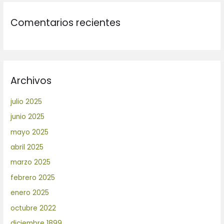
Comentarios recientes
Archivos
julio 2025
junio 2025
mayo 2025
abril 2025
marzo 2025
febrero 2025
enero 2025
octubre 2022
diciembre 1899