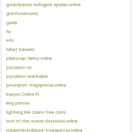
goldofpersia-echtgeld-spielen.online
granfondoroma
guide
hu
info
Ivibet Schweiz
jokerscap-demo.online
joycasino-az
joycasino-azerbaijan
jumanjislot-tragaperras.online
Kasyno Online PL
king johnnie
lightning link casino free coins
lord-of-the-ocean-kostenlos.online
magicmirrordeluxe-tragaperras.online