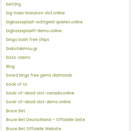
betting
big-bass-bonanza-slot.online
bigbasssplash-echtgeld-spielen.online
bigbasssplash1-demo.online
bingo bash free chips
biskotakimou.gr
bizzo casino
Blog
board kings free gems diamonds
book of ra
book-of-dead-slot-canada.online
book-of-dead-slot-demo.online
Bruce Bet
Bruce Bet Deutschland – Offizielle Seite
Bruce Bet Offizielle Website