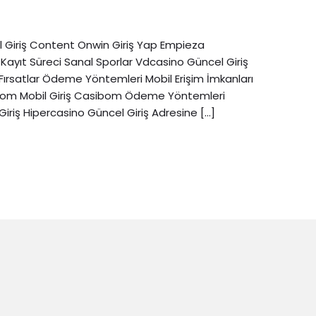
 Giriş Content Onwin Giriş Yap Empieza
ayıt Süreci Sanal Sporlar Vdcasino Güncel Giriş
 Fırsatlar Ödeme Yöntemleri Mobil Erişim İmkanları
ibom Mobil Giriş Casibom Ödeme Yöntemleri
riş Hipercasino Güncel Giriş Adresine […]