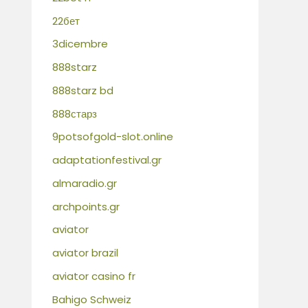
22бет
3dicembre
888starz
888starz bd
888старз
9potsofgold-slot.online
adaptationfestival.gr
almaradio.gr
archpoints.gr
aviator
aviator brazil
aviator casino fr
Bahigo Schweiz