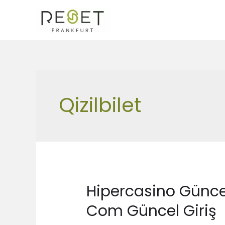
Ir
al
contenido
Qizilbilet
Hipercasino Günce
Hipercasino
Güncel
Com Güncel Giriş
Adres:
Hipercasino174