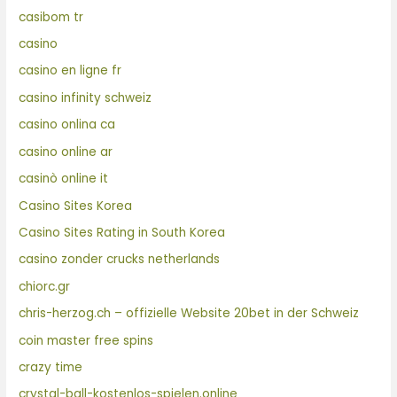
casibom tr
casino
casino en ligne fr
casino infinity schweiz
casino onlina ca
casino online ar
casinò online it
Casino Sites Korea
Casino Sites Rating in South Korea
casino zonder crucks netherlands
chiorc.gr
chris-herzog.ch – offizielle Website 20bet in der Schweiz
coin master free spins
crazy time
crystal-ball-kostenlos-spielen.online