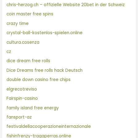
chris-herzog.ch – offizielle Website 20bet in der Schweiz
coin master free spins
crazy time
crystal-ball-kostenlos-spielen.online
cultura.cosenza
cz
dice dream free rolls
Dice Dreams free rolls hack Deutsch
double down casino free chips
elgrecotreviso
Fairspin-casino
family island free energy
fansport-az
festivaldellacooperazioneinternazionale
fishinfrenzy-tragaperras.online