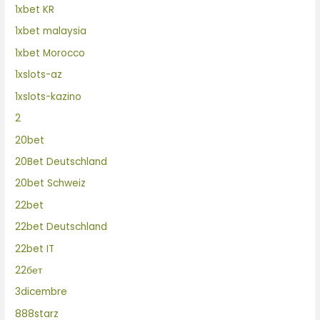
1xbet KR
1xbet malaysia
1xbet Morocco
1xslots-az
1xslots-kazino
2
20bet
20Bet Deutschland
20bet Schweiz
22bet
22bet Deutschland
22bet IT
22бет
3dicembre
888starz