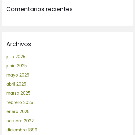
Comentarios recientes
Archivos
julio 2025
junio 2025
mayo 2025
abril 2025
marzo 2025
febrero 2025
enero 2025
octubre 2022
diciembre 1899