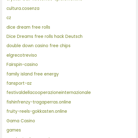
cultura.cosenza
cz
dice dream free rolls
Dice Dreams free rolls hack Deutsch
double down casino free chips
elgrecotreviso
Fairspin-casino
family island free energy
fansport-az
festivaldellacooperazioneinternazionale
fishinfrenzy-tragaperras.online
fruity-reels-gokkasten.online
Gama Casino
games