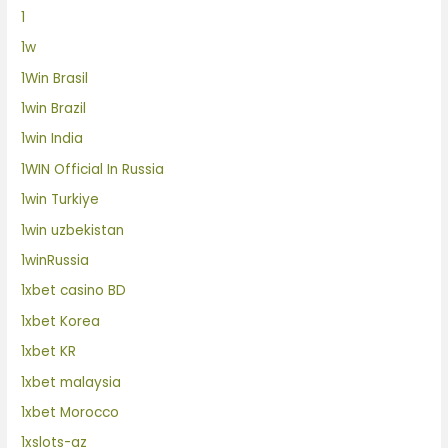
1
1w
1Win Brasil
1win Brazil
1win India
1WIN Official In Russia
1win Turkiye
1win uzbekistan
1winRussia
1xbet casino BD
1xbet Korea
1xbet KR
1xbet malaysia
1xbet Morocco
1xslots-az