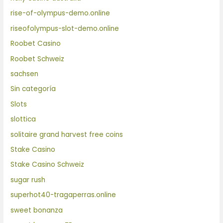
rise-of-olympus-demo.online
riseofolympus-slot-demo.online
Roobet Casino
Roobet Schweiz
sachsen
Sin categoría
Slots
slottica
solitaire grand harvest free coins
Stake Casino
Stake Casino Schweiz
sugar rush
superhot40-tragaperras.online
sweet bonanza