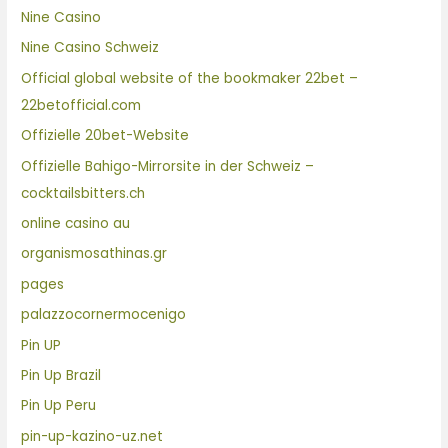
Nine Casino
Nine Casino Schweiz
Official global website of the bookmaker 22bet –
22betofficial.com
Offizielle 20bet-Website
Offizielle Bahigo-Mirrorsite in der Schweiz –
cocktailsbitters.ch
online casino au
organismosathinas.gr
pages
palazzocornermocenigo
Pin UP
Pin Up Brazil
Pin Up Peru
pin-up-kazino-uz.net