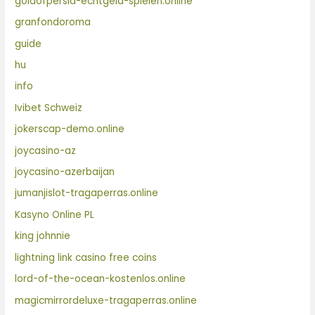
goldofpersia-echtgeld-spielen.online
granfondoroma
guide
hu
info
Ivibet Schweiz
jokerscap-demo.online
joycasino-az
joycasino-azerbaijan
jumanjislot-tragaperras.online
Kasyno Online PL
king johnnie
lightning link casino free coins
lord-of-the-ocean-kostenlos.online
magicmirrordeluxe-tragaperras.online