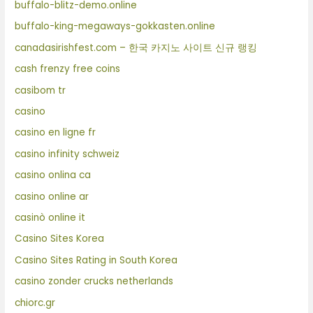
buffalo-blitz-demo.online
buffalo-king-megaways-gokkasten.online
canadasirishfest.com – 한국 카지노 사이트 신규 랭킹
cash frenzy free coins
casibom tr
casino
casino en ligne fr
casino infinity schweiz
casino onlina ca
casino online ar
casinò online it
Casino Sites Korea
Casino Sites Rating in South Korea
casino zonder crucks netherlands
chiorc.gr