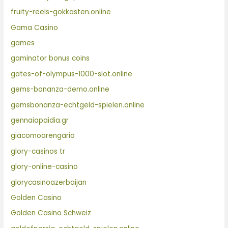
fruity-reels-gokkasten.online
Gama Casino
games
gaminator bonus coins
gates-of-olympus-1000-slot.online
gems-bonanza-demo.online
gemsbonanza-echtgeld-spielen.online
gennaiapaidia.gr
giacomoarengario
glory-casinos tr
glory-online-casino
glorycasinoazerbaijan
Golden Casino
Golden Casino Schweiz