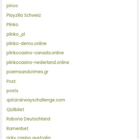
pinco
Playzilla Schweiz
Plinko
plinko_pl
plinko-demo.online
plinkocasino-canada.online
plinkocasino-nederland.online
poemsandcrimes.gr
Post
posts
qatarairwayschallenge.com
Qizilbilet
Rabona Deutschland
Ramenbet
ricky casino australia