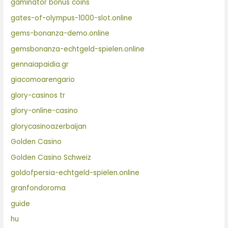
gaminator bonus coins
gates-of-olympus-1000-slot.online
gems-bonanza-demo.online
gemsbonanza-echtgeld-spielen.online
gennaiapaidia.gr
giacomoarengario
glory-casinos tr
glory-online-casino
glorycasinoazerbaijan
Golden Casino
Golden Casino Schweiz
goldofpersia-echtgeld-spielen.online
granfondoroma
guide
hu