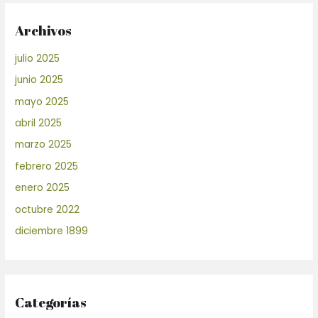
Archivos
julio 2025
junio 2025
mayo 2025
abril 2025
marzo 2025
febrero 2025
enero 2025
octubre 2022
diciembre 1899
Categorías