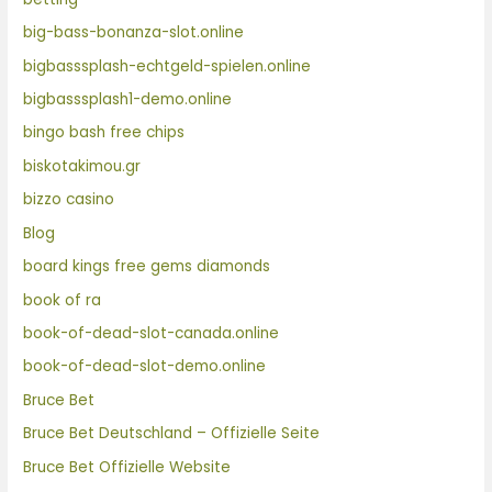
big-bass-bonanza-slot.online
bigbasssplash-echtgeld-spielen.online
bigbasssplash1-demo.online
bingo bash free chips
biskotakimou.gr
bizzo casino
Blog
board kings free gems diamonds
book of ra
book-of-dead-slot-canada.online
book-of-dead-slot-demo.online
Bruce Bet
Bruce Bet Deutschland – Offizielle Seite
Bruce Bet Offizielle Website