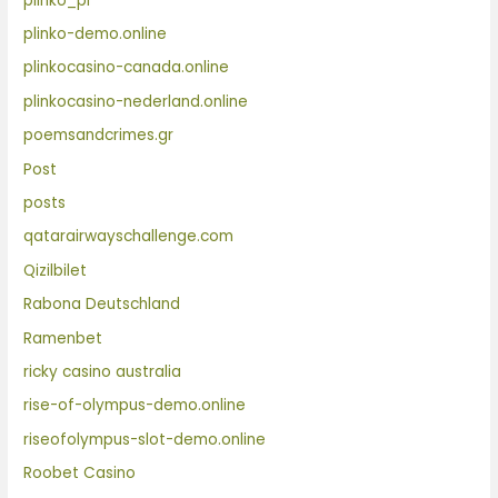
plinko_pl
plinko-demo.online
plinkocasino-canada.online
plinkocasino-nederland.online
poemsandcrimes.gr
Post
posts
qatarairwayschallenge.com
Qizilbilet
Rabona Deutschland
Ramenbet
ricky casino australia
rise-of-olympus-demo.online
riseofolympus-slot-demo.online
Roobet Casino