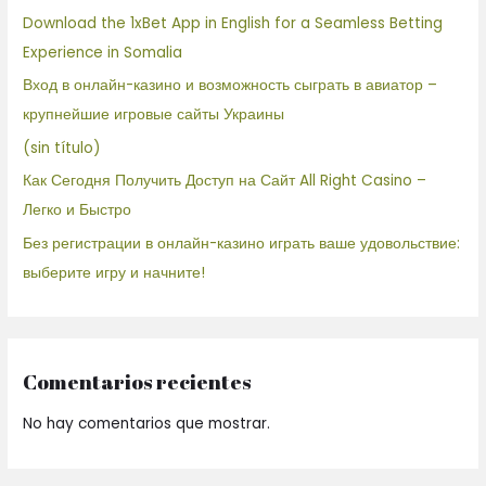
Download the 1xBet App in English for a Seamless Betting
Experience in Somalia
Вход в онлайн-казино и возможность сыграть в авиатор –
крупнейшие игровые сайты Украины
(sin título)
Как Сегодня Получить Доступ на Сайт All Right Casino –
Легко и Быстро
Без регистрации в онлайн-казино играть ваше удовольствие:
выберите игру и начните!
Comentarios recientes
No hay comentarios que mostrar.