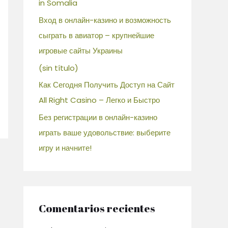
in Somalia
Вход в онлайн-казино и возможность
сыграть в авиатор – крупнейшие
игровые сайты Украины
(sin título)
Как Сегодня Получить Доступ на Сайт
All Right Casino – Легко и Быстро
Без регистрации в онлайн-казино
играть ваше удовольствие: выберите
игру и начните!
Comentarios recientes