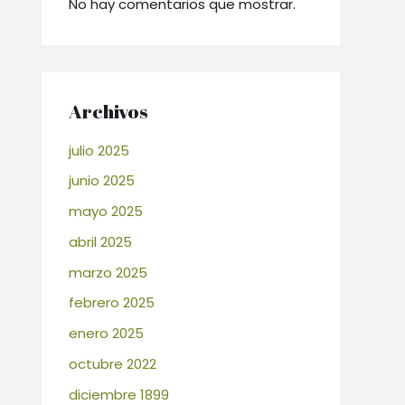
No hay comentarios que mostrar.
Archivos
julio 2025
junio 2025
mayo 2025
abril 2025
marzo 2025
febrero 2025
enero 2025
octubre 2022
diciembre 1899