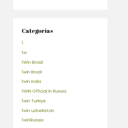
Categorías
1
1w
1Win Brasil
1win Brazil
1win India
1WIN Official In Russia
1win Turkiye
1win uzbekistan
1winRussia