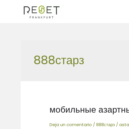
Ir
al
contenido
888старз
мобильные азартн
мобильные
азартные
игры
Deja un comentario
/
888старз
/
asta
92