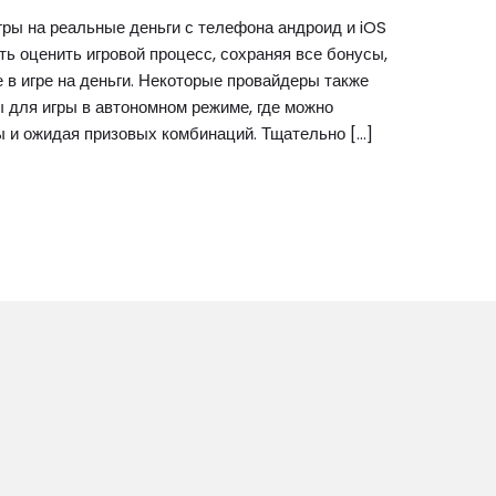
ры на реальные деньги с телефона андроид и iOS
 оценить игровой процесс, сохраняя все бонусы,
 в игре на деньги. Некоторые провайдеры также
 для игры в автономном режиме, где можно
 и ожидая призовых комбинаций. Тщательно […]