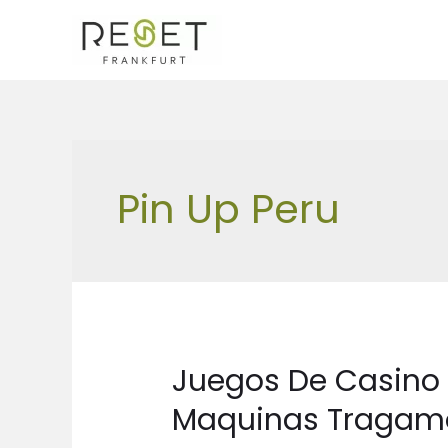
Ir
al
contenido
Pin Up Peru
Juegos De Casino
Juegos
De
Maquinas Tragamo
Casino
Peru