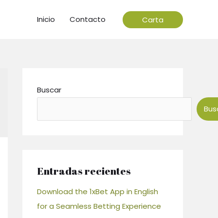
Inicio
Contacto
Carta
Buscar
Bus
Entradas recientes
Download the 1xBet App in English
for a Seamless Betting Experience