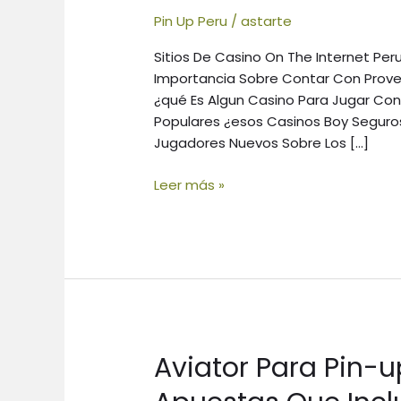
2025
Pin Up Peru
/
astarte
Juega
Sitios De Casino On The Internet Pe
Maquinas
Importancia Sobre Contar Con Prov
Tragamonedas
¿qué Es Algun Casino Para Jugar Con
En
Populares ¿esos Casinos Boy Segur
Linea
Jugadores Nuevos Sobre Los […]
Leer más »
Aviator Para Pin-u
Aviator
Para