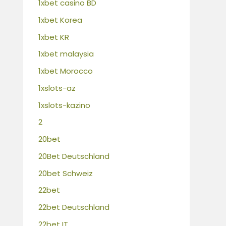
1xbet casino BD
1xbet Korea
1xbet KR
1xbet malaysia
1xbet Morocco
1xslots-az
1xslots-kazino
2
20bet
20Bet Deutschland
20bet Schweiz
22bet
22bet Deutschland
22bet IT