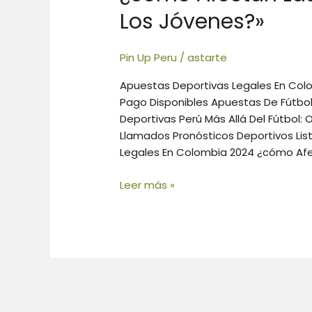
Afectan
Los Jóvenes?»
Las
Apuestas
Deportivas
Pin Up Peru
/
astarte
A
Apuestas Deportivas Legales En Col
Los
Pago Disponibles Apuestas De Fútbo
Jóvenes?»
Deportivas Perú Más Allá Del Fútbol
Llamados Pronósticos Deportivos Li
Legales En Colombia 2024 ¿cómo Af
Leer más »