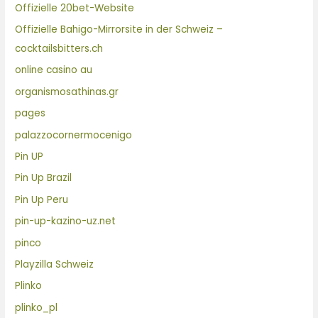
Offizielle 20bet-Website
Offizielle Bahigo-Mirrorsite in der Schweiz –
cocktailsbitters.ch
online casino au
organismosathinas.gr
pages
palazzocornermocenigo
Pin UP
Pin Up Brazil
Pin Up Peru
pin-up-kazino-uz.net
pinco
Playzilla Schweiz
Plinko
plinko_pl