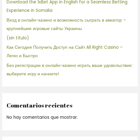
Download the 1xBet App in English for a Seamless Betting
Experience in Somalia
Вход в онлайн-казино и возможность сыграть в авиатор –
крупнейшие игровые сайты Украины
(sin título)
Как Сегодня Получить Доступ на Сайт All Right Casino –
Легко и Быстро
Без регистрации в онлайн-казино играть ваше удовольствие:
выберите игру и начните!
Comentarios recientes
No hay comentarios que mostrar.