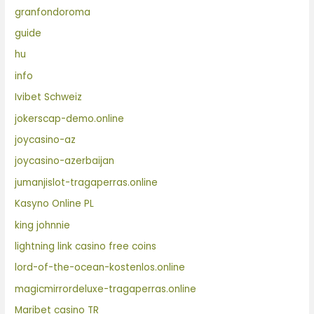
granfondoroma
guide
hu
info
Ivibet Schweiz
jokerscap-demo.online
joycasino-az
joycasino-azerbaijan
jumanjislot-tragaperras.online
Kasyno Online PL
king johnnie
lightning link casino free coins
lord-of-the-ocean-kostenlos.online
magicmirrordeluxe-tragaperras.online
Maribet casino TR