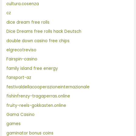
cultura.cosenza
cz
dice dream free rolls
Dice Dreams free rolls hack Deutsch
double down casino free chips
elgrecotreviso
Fairspin-casino
family island free energy
fansport-az
festivaldellacooperazioneinternazionale
fishinfrenzy-tragaperras.online
fruity-reels-gokkasten.online
Gama Casino
games
gaminator bonus coins