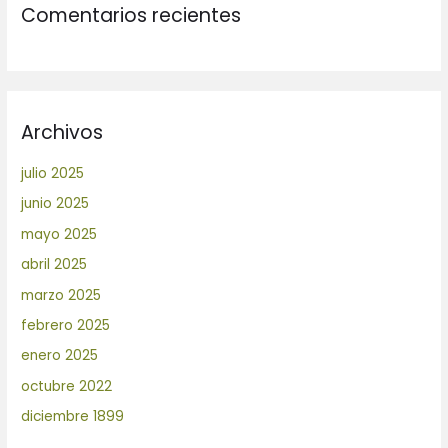
Comentarios recientes
Archivos
julio 2025
junio 2025
mayo 2025
abril 2025
marzo 2025
febrero 2025
enero 2025
octubre 2022
diciembre 1899