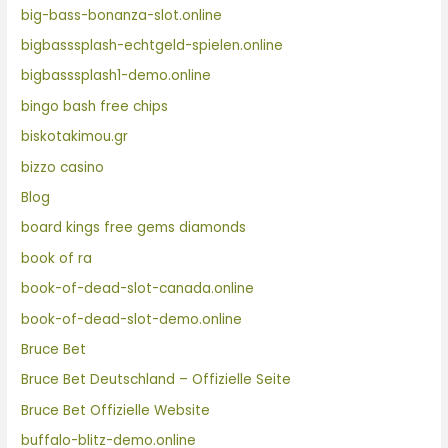
big-bass-bonanza-slot.online
bigbasssplash-echtgeld-spielen.online
bigbasssplash1-demo.online
bingo bash free chips
biskotakimou.gr
bizzo casino
Blog
board kings free gems diamonds
book of ra
book-of-dead-slot-canada.online
book-of-dead-slot-demo.online
Bruce Bet
Bruce Bet Deutschland – Offizielle Seite
Bruce Bet Offizielle Website
buffalo-blitz-demo.online