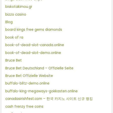
biskotakimou.gr
bizzo casino
Blog
board kings free gems diamonds
book of ra
book-of-dead-slot-canada.online
book-of-dead-slot-demo.online
Bruce Bet
Bruce Bet Deutschland – Offizielle Seite
Bruce Bet Offizielle Website
buffalo-blitz-demo.online
buffalo-king-megaways-gokkasten.online
canadasirishfest.com – 한국 카지노 사이트 신규 랭킹
cash frenzy free coins