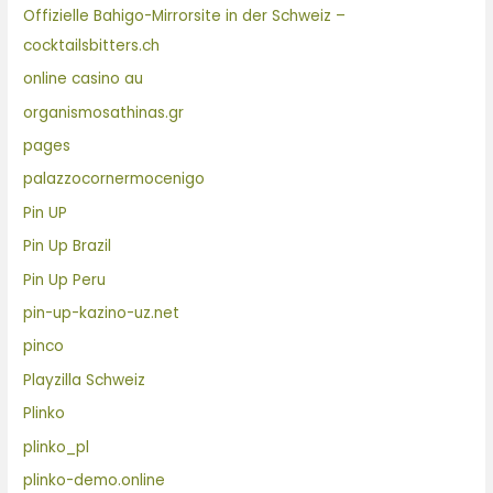
Offizielle Bahigo-Mirrorsite in der Schweiz –
cocktailsbitters.ch
online casino au
organismosathinas.gr
pages
palazzocornermocenigo
Pin UP
Pin Up Brazil
Pin Up Peru
pin-up-kazino-uz.net
pinco
Playzilla Schweiz
Plinko
plinko_pl
plinko-demo.online