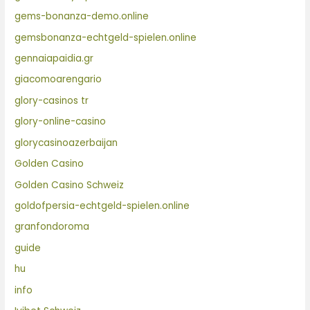
gems-bonanza-demo.online
gemsbonanza-echtgeld-spielen.online
gennaiapaidia.gr
giacomoarengario
glory-casinos tr
glory-online-casino
glorycasinoazerbaijan
Golden Casino
Golden Casino Schweiz
goldofpersia-echtgeld-spielen.online
granfondoroma
guide
hu
info