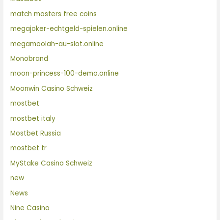
match masters free coins
megajoker-echtgeld-spielen.online
megamoolah-au-slot.online
Monobrand
moon-princess-100-demo.online
Moonwin Casino Schweiz
mostbet
mostbet italy
Mostbet Russia
mostbet tr
MyStake Casino Schweiz
new
News
Nine Casino