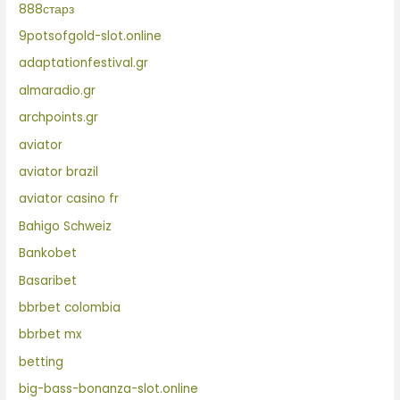
888старз
9potsofgold-slot.online
adaptationfestival.gr
almaradio.gr
archpoints.gr
aviator
aviator brazil
aviator casino fr
Bahigo Schweiz
Bankobet
Basaribet
bbrbet colombia
bbrbet mx
betting
big-bass-bonanza-slot.online