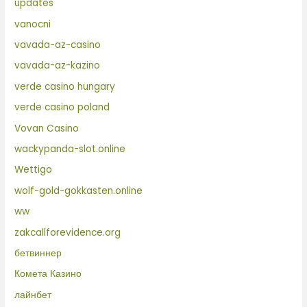
updates
vanocni
vavada-az-casino
vavada-az-kazino
verde casino hungary
verde casino poland
Vovan Casino
wackypanda-slot.online
Wettigo
wolf-gold-gokkasten.online
ww
zakcallforevidence.org
бетвиннер
Комета Казино
лайнбет