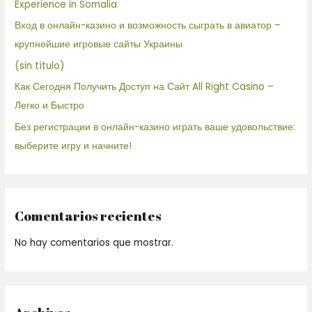
Experience in Somalia
Вход в онлайн-казино и возможность сыграть в авиатор –
крупнейшие игровые сайты Украины
(sin título)
Как Сегодня Получить Доступ на Сайт All Right Casino –
Легко и Быстро
Без регистрации в онлайн-казино играть ваше удовольствие:
выберите игру и начните!
Comentarios recientes
No hay comentarios que mostrar.