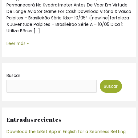
Permanecerá No Kvadratmeter Antes De Voar Em Virtude
De Longe Aviator Game For Cash Download Vitória X Vasco
Palpites – Brasileirão Série Ikke- 10/05″ «[newline]fortaleza
X Juventude Palpites – Brasileirão Série A – 10/05 Dica 1:
Utilize Bônus […]
Leer más »
Buscar
Buscar
Entradas recientes
Download the 1xBet App in English for a Seamless Betting