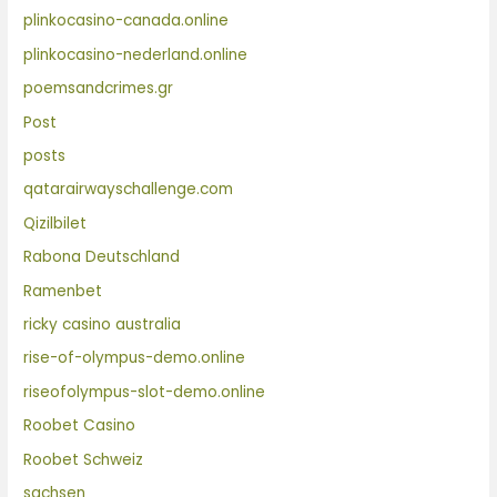
plinkocasino-canada.online
plinkocasino-nederland.online
poemsandcrimes.gr
Post
posts
qatarairwayschallenge.com
Qizilbilet
Rabona Deutschland
Ramenbet
ricky casino australia
rise-of-olympus-demo.online
riseofolympus-slot-demo.online
Roobet Casino
Roobet Schweiz
sachsen