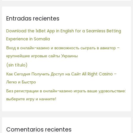
s
c
Entradas recientes
a
r
Download the 1xBet App in English for a Seamless Betting
p
Experience in Somalia
o
Вход в онлайн-казино и возможность сыграть в авиатор –
r
крупнейшие игровые сайты Украины
:
(sin título)
Как Сегодня Получить Доступ на Сайт All Right Casino –
Легко и Быстро
Без регистрации в онлайн-казино играть ваше удовольствие:
выберите игру и начните!
Comentarios recientes