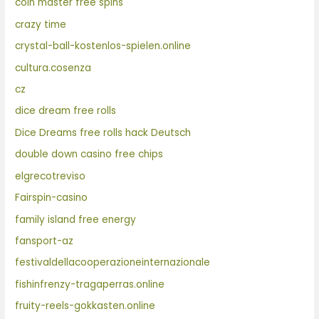
coin master free spins
crazy time
crystal-ball-kostenlos-spielen.online
cultura.cosenza
cz
dice dream free rolls
Dice Dreams free rolls hack Deutsch
double down casino free chips
elgrecotreviso
Fairspin-casino
family island free energy
fansport-az
festivaldellacooperazioneinternazionale
fishinfrenzy-tragaperras.online
fruity-reels-gokkasten.online