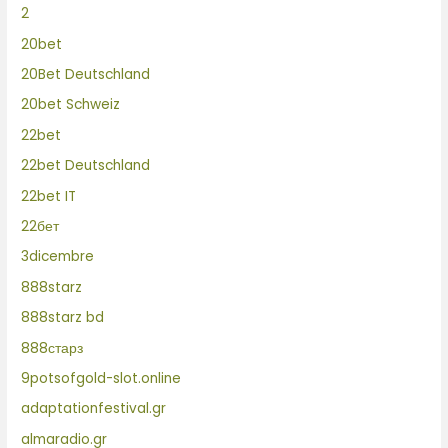
2
20bet
20Bet Deutschland
20bet Schweiz
22bet
22bet Deutschland
22bet IT
22бет
3dicembre
888starz
888starz bd
888старз
9potsofgold-slot.online
adaptationfestival.gr
almaradio.gr