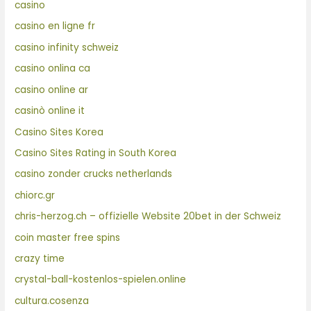
casino
casino en ligne fr
casino infinity schweiz
casino onlina ca
casino online ar
casinò online it
Casino Sites Korea
Casino Sites Rating in South Korea
casino zonder crucks netherlands
chiorc.gr
chris-herzog.ch – offizielle Website 20bet in der Schweiz
coin master free spins
crazy time
crystal-ball-kostenlos-spielen.online
cultura.cosenza