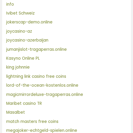
info
Ivibet Schweiz
jokerscap-demo.online
joycasino-az
joycasino-azerbaijan
jumanjislot-tragaperras.online
Kasyno Online PL
king johnnie
lightning link casino free coins
lord-of-the-ocean-kostenlos.online
magicmirrordeluxe-tragaperras.online
Maribet casino TR
Masalbet
match masters free coins
megajoker-echtgeld-spielen.online