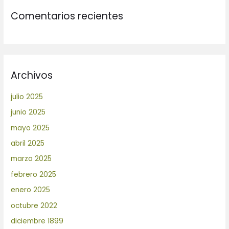
Comentarios recientes
Archivos
julio 2025
junio 2025
mayo 2025
abril 2025
marzo 2025
febrero 2025
enero 2025
octubre 2022
diciembre 1899