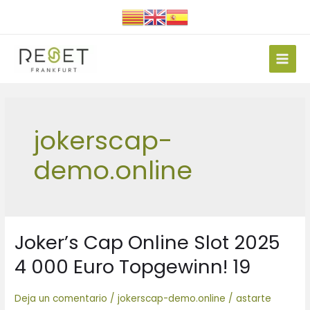
Ir
al
contenido
Main
Men
jokerscap-
demo.online
Joker’s Cap Online Slot 2025
Joker’s
Cap
4 000 Euro Topgewinn! 19
Online
Slot
2025
Deja un comentario
/
jokerscap-demo.online
/
astarte
4