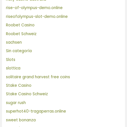
rise-of-olympus-demo.online
riseofolympus-slot-demo.online
Roobet Casino
Roobet Schweiz
sachsen
Sin categoría
Slots
slottica
solitaire grand harvest free coins
Stake Casino
Stake Casino Schweiz
sugar rush
superhot40-tragaperras.online
sweet bonanza