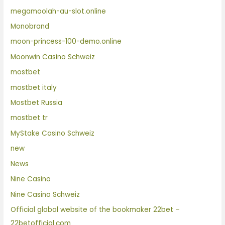
megamoolah-au-slot.online
Monobrand
moon-princess-100-demo.online
Moonwin Casino Schweiz
mostbet
mostbet italy
Mostbet Russia
mostbet tr
MyStake Casino Schweiz
new
News
Nine Casino
Nine Casino Schweiz
Official global website of the bookmaker 22bet –
22betofficial.com