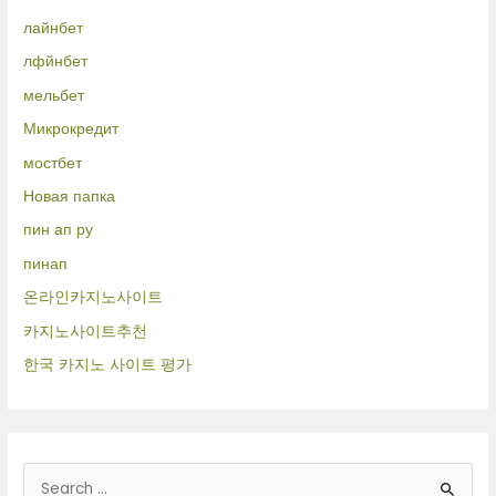
лайнбет
лфйнбет
мельбет
Микрокредит
мостбет
Новая папка
пин ап ру
пинап
온라인카지노사이트
카지노사이트추천
한국 카지노 사이트 평가
B