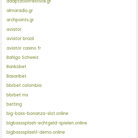
adaptationfestival.gr
almaradio.gr
archpoints.gr
aviator
aviator brazil
aviator casino fr
Bahigo Schweiz
Bankobet
Basaribet
bbrbet colombia
bbrbet mx
betting
big-bass-bonanza-slot.online
bigbasssplash-echtgeld-spielen.online
bigbasssplash1-demo.online