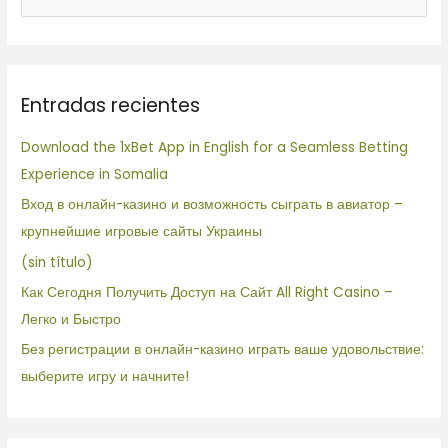
u
s
c
Entradas recientes
a
r
Download the 1xBet App in English for a Seamless Betting
p
Experience in Somalia
o
Вход в онлайн-казино и возможность сыграть в авиатор –
r
крупнейшие игровые сайты Украины
:
(sin título)
Как Сегодня Получить Доступ на Сайт All Right Casino –
Легко и Быстро
Без регистрации в онлайн-казино играть ваше удовольствие:
выберите игру и начните!