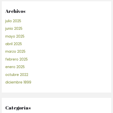
Archivos
julio 2025
junio 2025
mayo 2025
abril 2025
marzo 2025
febrero 2025
enero 2025
octubre 2022
diciembre 1899
Categorías