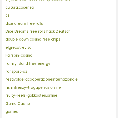
cultura.cosenza
cz
dice dream free rolls
Dice Dreams free rolls hack Deutsch
double down casino free chips
elgrecotreviso
Fairspin-casino
family island free energy
fansport-az
festivaldellacooperazioneinternazionale
fishinfrenzy-tragaperras.online
fruity-reels-gokkasten.online
Gama Casino
games