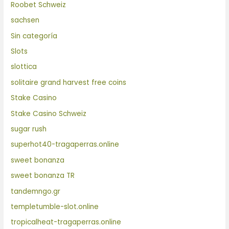
Roobet Schweiz
sachsen
Sin categoría
Slots
slottica
solitaire grand harvest free coins
Stake Casino
Stake Casino Schweiz
sugar rush
superhot40-tragaperras.online
sweet bonanza
sweet bonanza TR
tandemngo.gr
templetumble-slot.online
tropicalheat-tragaperras.online