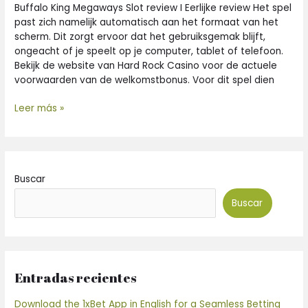
demospel
Buffalo King Megaways Slot review I Eerlijke review Het spel
11
past zich namelijk automatisch aan het formaat van het
scherm. Dit zorgt ervoor dat het gebruiksgemak blijft,
ongeacht of je speelt op je computer, tablet of telefoon.
Bekijk de website van Hard Rock Casino voor de actuele
voorwaarden van de welkomstbonus. Voor dit spel dien
Leer más »
Buscar
Buscar
Entradas recientes
Download the 1xBet App in English for a Seamless Betting