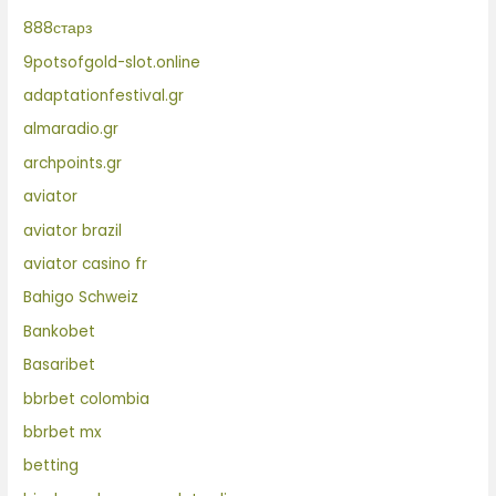
888старз
9potsofgold-slot.online
adaptationfestival.gr
almaradio.gr
archpoints.gr
aviator
aviator brazil
aviator casino fr
Bahigo Schweiz
Bankobet
Basaribet
bbrbet colombia
bbrbet mx
betting