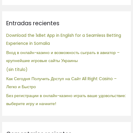
s
c
Entradas recientes
a
r
Download the 1xBet App in English for a Seamless Betting
p
Experience in Somalia
o
Вход в онлайн-казино и возможность сыграть в авиатор –
r
крупнейшие игровые сайты Украины
:
(sin título)
Как Сегодня Получить Доступ на Сайт All Right Casino –
Легко и Быстро
Без регистрации в онлайн-казино играть ваше удовольствие:
выберите игру и начните!