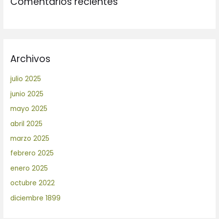
Comentarios recientes
Archivos
julio 2025
junio 2025
mayo 2025
abril 2025
marzo 2025
febrero 2025
enero 2025
octubre 2022
diciembre 1899