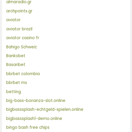
almaradio.gr
archpoints.gr
aviator
aviator brazil
aviator casino fr
Bahigo Schweiz
Bankobet
Basaribet
bbrbet colombia
bbrbet mx
betting
big-bass-bonanza-slot.online
bigbasssplash-echtgeld-spielen.online
bigbasssplash1-demo.online
bingo bash free chips