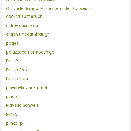
Offizielle Bahigo-Mirrorsite in der Schweiz –
cocktailsbitters.ch
online casino au
organismosathinas.gr
pages
palazzocornermocenigo
Pin UP
Pin Up Brazil
Pin Up Peru
pin-up-kazino-uz.net
pinco
Playzilla Schweiz
Plinko
plinko_pl