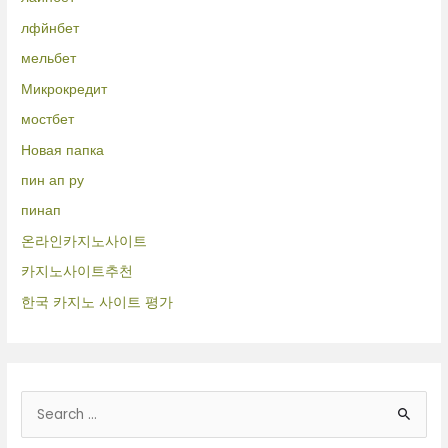
лфйнбет
мельбет
Микрокредит
мостбет
Новая папка
пин ап ру
пинап
온라인카지노사이트
카지노사이트추천
한국 카지노 사이트 평가
B
u