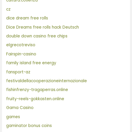
cultura.cosenza
cz
dice dream free rolls
Dice Dreams free rolls hack Deutsch
double down casino free chips
elgrecotreviso
Fairspin-casino
family island free energy
fansport-az
festivaldellacooperazioneinternazionale
fishinfrenzy-tragaperras.online
fruity-reels-gokkasten.online
Gama Casino
games
gaminator bonus coins