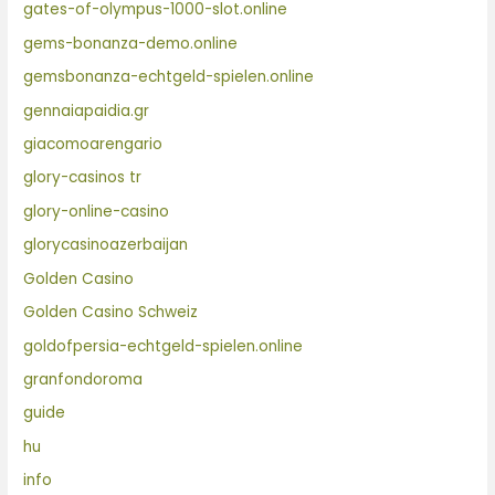
gates-of-olympus-1000-slot.online
gems-bonanza-demo.online
gemsbonanza-echtgeld-spielen.online
gennaiapaidia.gr
giacomoarengario
glory-casinos tr
glory-online-casino
glorycasinoazerbaijan
Golden Casino
Golden Casino Schweiz
goldofpersia-echtgeld-spielen.online
granfondoroma
guide
hu
info