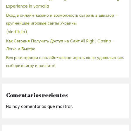
Experience in Somalia
Вход в онлайн-казино и возможность сыграть в авиатор –
крупнейшие игровые сайты Украины
(sin título)
Как Сегодня Получить Доступ на Сайт All Right Casino –
Легко и Быстро
Без регистрации в онлайн-казино играть ваше удовольствие:
выберите игру и начните!
Comentarios recientes
No hay comentarios que mostrar.