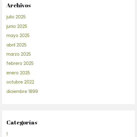
Archivos
julio 2025
junio 2025
mayo 2025
abril 2025
marzo 2025
febrero 2025
enero 2025
octubre 2022
diciembre 1899
Categorías
1