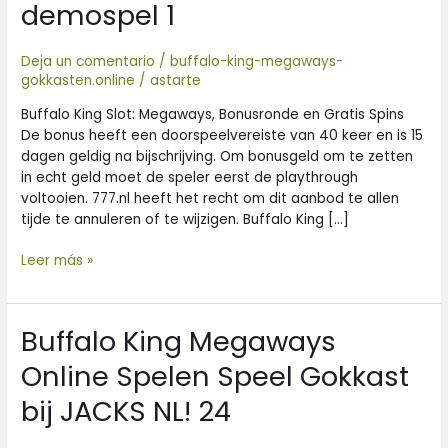
Pragmatic
demospel 1
Play
slot
Deja un comentario
/
buffalo-king-megaways-
review
gokkasten.online
/
astarte
en
demospel
Buffalo King Slot: Megaways, Bonusronde en Gratis Spins
1
De bonus heeft een doorspeelvereiste van 40 keer en is 15
dagen geldig na bijschrijving. Om bonusgeld om te zetten
in echt geld moet de speler eerst de playthrough
voltooien. 777.nl heeft het recht om dit aanbod te allen
tijde te annuleren of te wijzigen. Buffalo King […]
Leer más »
Buffalo King Megaways
Buffalo
King
Online Spelen Speel Gokkast
Megaways
Online
bij JACKS NL! 24
Spelen
Speel