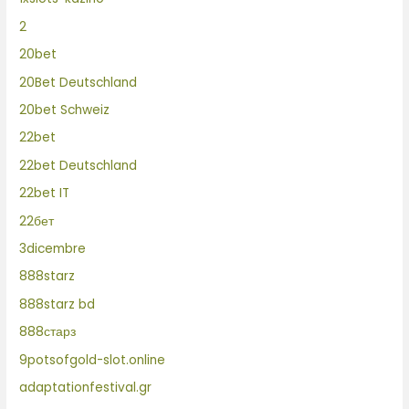
2
20bet
20Bet Deutschland
20bet Schweiz
22bet
22bet Deutschland
22bet IT
22бет
3dicembre
888starz
888starz bd
888старз
9potsofgold-slot.online
adaptationfestival.gr