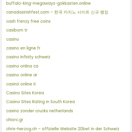
buffalo-king-megaways-gokkasten.online
canadasirishfest.com – 한국 카지노 사이트 신규 랭킹
cash frenzy free coins
casibom tr
casino
casino en ligne fr
casino infinity schweiz
casino onlina ca
casino online ar
casinò online it
Casino Sites Korea
Casino Sites Rating in South Korea
casino zonder crucks netherlands
chiorc.gr
chris-herzog.ch – offizielle Website 20bet in der Schweiz