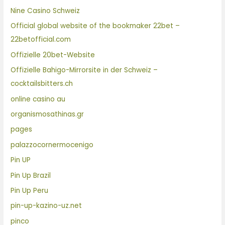
Nine Casino Schweiz
Official global website of the bookmaker 22bet –
22betofficial.com
Offizielle 20bet-Website
Offizielle Bahigo-Mirrorsite in der Schweiz –
cocktailsbitters.ch
online casino au
organismosathinas.gr
pages
palazzocornermocenigo
Pin UP
Pin Up Brazil
Pin Up Peru
pin-up-kazino-uz.net
pinco