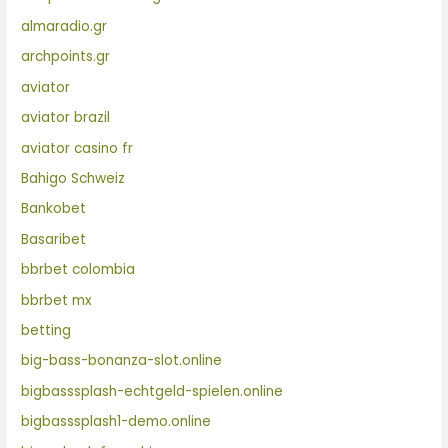
almaradio.gr
archpoints.gr
aviator
aviator brazil
aviator casino fr
Bahigo Schweiz
Bankobet
Basaribet
bbrbet colombia
bbrbet mx
betting
big-bass-bonanza-slot.online
bigbasssplash-echtgeld-spielen.online
bigbasssplash1-demo.online