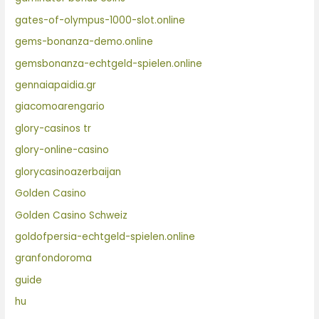
gates-of-olympus-1000-slot.online
gems-bonanza-demo.online
gemsbonanza-echtgeld-spielen.online
gennaiapaidia.gr
giacomoarengario
glory-casinos tr
glory-online-casino
glorycasinoazerbaijan
Golden Casino
Golden Casino Schweiz
goldofpersia-echtgeld-spielen.online
granfondoroma
guide
hu