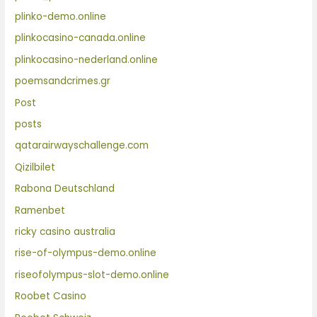
plinko-demo.online
plinkocasino-canada.online
plinkocasino-nederland.online
poemsandcrimes.gr
Post
posts
qatarairwayschallenge.com
Qizilbilet
Rabona Deutschland
Ramenbet
ricky casino australia
rise-of-olympus-demo.online
riseofolympus-slot-demo.online
Roobet Casino