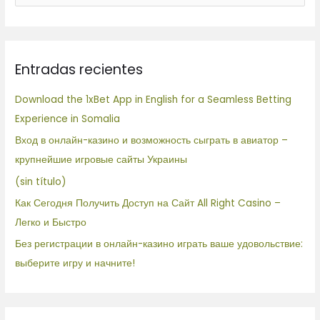
u
s
c
Entradas recientes
a
r
Download the 1xBet App in English for a Seamless Betting
p
Experience in Somalia
o
Вход в онлайн-казино и возможность сыграть в авиатор –
r
крупнейшие игровые сайты Украины
:
(sin título)
Как Сегодня Получить Доступ на Сайт All Right Casino –
Легко и Быстро
Без регистрации в онлайн-казино играть ваше удовольствие:
выберите игру и начните!