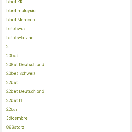
1xbet KR
1xbet malaysia
1xbet Morocco
1xslots-az
1xslots-kazino
2
20bet
20Bet Deutschland
20bet Schweiz
22bet
22bet Deutschland
22bet IT
22бет
3dicembre
888starz