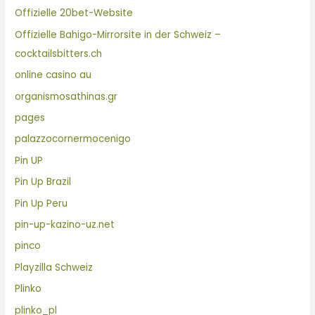
Offizielle 20bet-Website
Offizielle Bahigo-Mirrorsite in der Schweiz –
cocktailsbitters.ch
online casino au
organismosathinas.gr
pages
palazzocornermocenigo
Pin UP
Pin Up Brazil
Pin Up Peru
pin-up-kazino-uz.net
pinco
Playzilla Schweiz
Plinko
plinko_pl