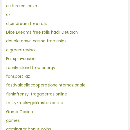
cultura.cosenza
cz
dice dream free rolls
Dice Dreams free rolls hack Deutsch
double down casino free chips
elgrecotreviso
Fairspin-casino
family island free energy
fansport-az
festivaldellacooperazioneinternazionale
fishinfrenzy-tragaperras.online
fruity-reels-gokkasten.online
Gama Casino
games
gaminator bonus coins