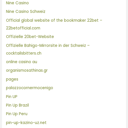
Nine Casino
Nine Casino Schweiz
Official global website of the bookmaker 22bet –
22betofficial.com
Offizielle 20bet-Website
Offizielle Bahigo-Mirrorsite in der Schweiz –
cocktailsbitters.ch
online casino au
organismosathinas.gr
pages
palazzocornermocenigo
Pin UP
Pin Up Brazil
Pin Up Peru
pin-up-kazino-uz.net