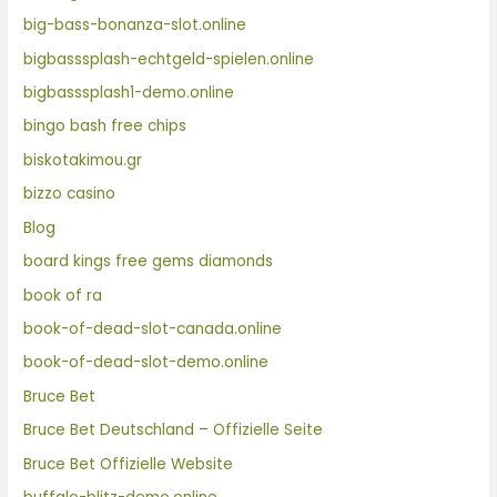
big-bass-bonanza-slot.online
bigbasssplash-echtgeld-spielen.online
bigbasssplash1-demo.online
bingo bash free chips
biskotakimou.gr
bizzo casino
Blog
board kings free gems diamonds
book of ra
book-of-dead-slot-canada.online
book-of-dead-slot-demo.online
Bruce Bet
Bruce Bet Deutschland – Offizielle Seite
Bruce Bet Offizielle Website