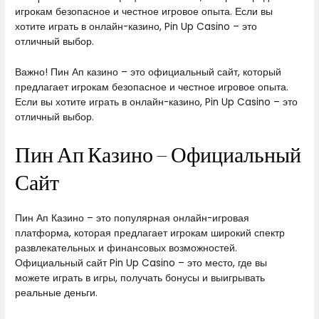
игрокам безопасное и честное игровое опыта. Если вы
хотите играть в онлайн-казино, Pin Up Casino – это
отличный выбор.
Важно! Пин Ап казино – это официальный сайт, который
предлагает игрокам безопасное и честное игровое опыта.
Если вы хотите играть в онлайн-казино, Pin Up Casino – это
отличный выбор.
Пин Ап Казино – Официальный
Сайт
Пин Ап Казино – это популярная онлайн-игровая
платформа, которая предлагает игрокам широкий спектр
развлекательных и финансовых возможностей.
Официальный сайт Pin Up Casino – это место, где вы
можете играть в игры, получать бонусы и выигрывать
реальные деньги.