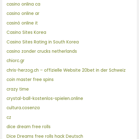
casino onlina ca
casino online ar
casinò online it
Casino Sites Korea
Casino Sites Rating in South Korea
casino zonder crucks netherlands
chiorc.gr
chris-herzog.ch – offizielle Website 20bet in der Schweiz
coin master free spins
crazy time
crystal-ball-kostenlos-spielen.online
cultura.cosenza
cz
dice dream free rolls
Dice Dreams free rolls hack Deutsch