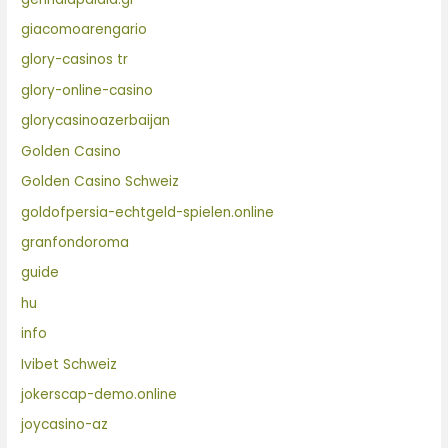
giacomoarengario
glory-casinos tr
glory-online-casino
glorycasinoazerbaijan
Golden Casino
Golden Casino Schweiz
goldofpersia-echtgeld-spielen.online
granfondoroma
guide
hu
info
Ivibet Schweiz
jokerscap-demo.online
joycasino-az