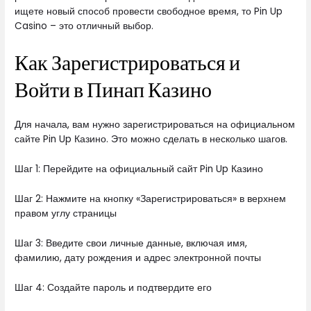
ищете новый способ провести свободное время, то Pin Up
Casino – это отличный выбор.
Как Зарегистрироваться и
Войти в Пинап Казино
Для начала, вам нужно зарегистрироваться на официальном
сайте Pin Up Казино. Это можно сделать в несколько шагов.
Шаг 1: Перейдите на официальный сайт Pin Up Казино
Шаг 2: Нажмите на кнопку «Зарегистрироваться» в верхнем
правом углу страницы
Шаг 3: Введите свои личные данные, включая имя,
фамилию, дату рождения и адрес электронной почты
Шаг 4: Создайте пароль и подтвердите его