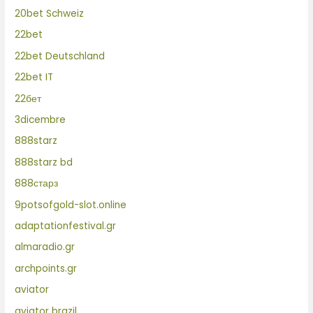
20bet Schweiz
22bet
22bet Deutschland
22bet IT
22бет
3dicembre
888starz
888starz bd
888старз
9potsofgold-slot.online
adaptationfestival.gr
almaradio.gr
archpoints.gr
aviator
aviator brazil