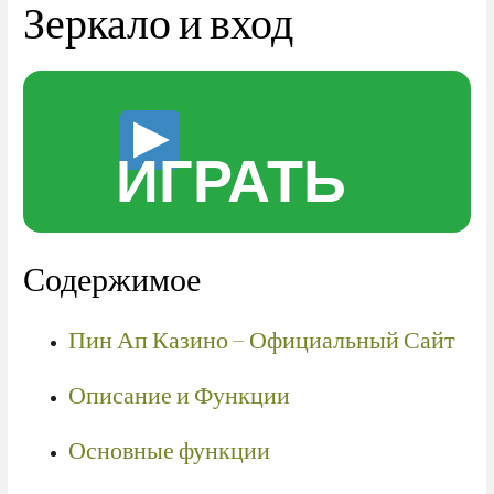
Зеркало и вход
ИГРАТЬ
Содержимое
Пин Ап Казино – Официальный Сайт
Описание и Функции
Основные функции