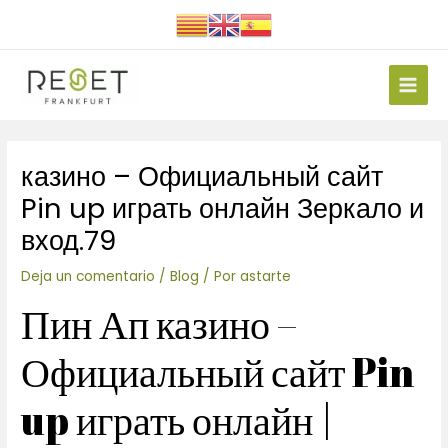
Ir
al
contenido
Main
Men
Navegación
казино – Официальный сайт
de
entradas
Pin up играть онлайн Зеркало и
вход.79
Deja un comentario
/
Blog
/ Por
astarte
Пин Ап казино –
Официальный сайт Pin
up играть онлайн |