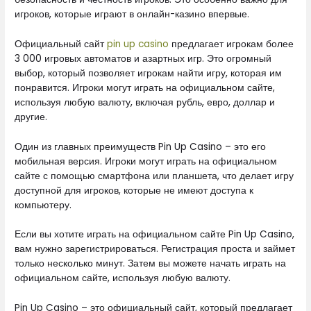
игроков, которые играют в онлайн-казино впервые.
Официальный сайт
pin up casino
предлагает игрокам более
3 000 игровых автоматов и азартных игр. Это огромный
выбор, который позволяет игрокам найти игру, которая им
понравится. Игроки могут играть на официальном сайте,
используя любую валюту, включая рубль, евро, доллар и
другие.
Один из главных преимуществ Pin Up Casino – это его
мобильная версия. Игроки могут играть на официальном
сайте с помощью смартфона или планшета, что делает игру
доступной для игроков, которые не имеют доступа к
компьютеру.
Если вы хотите играть на официальном сайте Pin Up Casino,
вам нужно зарегистрироваться. Регистрация проста и займет
только несколько минут. Затем вы можете начать играть на
официальном сайте, используя любую валюту.
Pin Up Casino – это официальный сайт, который предлагает