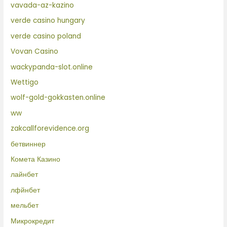
vavada-az-kazino
verde casino hungary
verde casino poland
Vovan Casino
wackypanda-slot.online
Wettigo
wolf-gold-gokkasten.online
ww
zakcallforevidence.org
бетвиннер
Комета Казино
лайнбет
лфйнбет
мельбет
Микрокредит