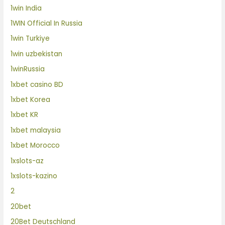
1win India
1WIN Official In Russia
1win Turkiye
1win uzbekistan
1winRussia
1xbet casino BD
1xbet Korea
1xbet KR
1xbet malaysia
1xbet Morocco
1xslots-az
1xslots-kazino
2
20bet
20Bet Deutschland