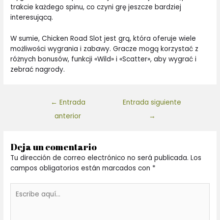
trakcie każdego spinu, co czyni grę jeszcze bardziej
interesującą.
W sumie, Chicken Road Slot jest grą, która oferuje wiele
możliwości wygrania i zabawy. Gracze mogą korzystać z
różnych bonusów, funkcji «Wild» i «Scatter», aby wygrać i
zebrać nagrody.
←
Entrada
Entrada siguiente
anterior
→
Deja un comentario
Tu dirección de correo electrónico no será publicada.
Los
campos obligatorios están marcados con
*
Escribe
aquí...