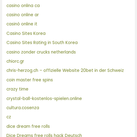
casino onlina ca
casino online ar
casinò online it
Casino Sites Korea
Casino Sites Rating in South Korea
casino zonder crucks netherlands
chiorc.gr
chris-herzog.ch – offizielle Website 20bet in der Schweiz
coin master free spins
crazy time
crystal-ball-kostenlos-spielen.online
cultura.cosenza
cz
dice dream free rolls
Dice Dreams free rolls hack Deutsch