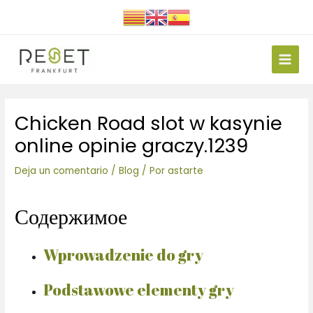
Ir
al
contenido
Main
Men
Navegación
Chicken Road slot w kasynie
de
entradas
online opinie graczy.1239
Deja un comentario
/
Blog
/ Por
astarte
Содержимое
Wprowadzenie do gry
Podstawowe elementy gry