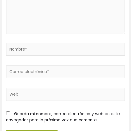
Nombre*
Correo
electrónico*
Web
Guarda mi nombre, correo electrónico y web en este
navegador para la próxima vez que comente.