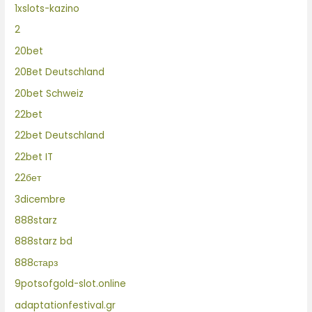
1xslots-kazino
2
20bet
20Bet Deutschland
20bet Schweiz
22bet
22bet Deutschland
22bet IT
22бет
3dicembre
888starz
888starz bd
888старз
9potsofgold-slot.online
adaptationfestival.gr