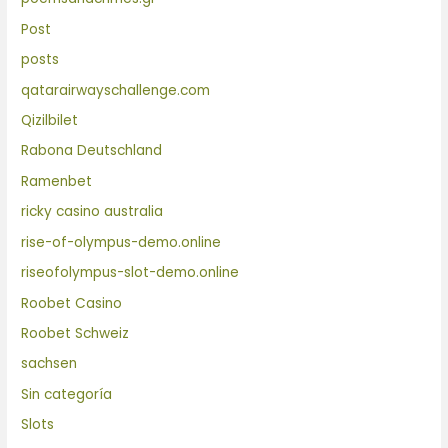
Post
posts
qatarairwayschallenge.com
Qizilbilet
Rabona Deutschland
Ramenbet
ricky casino australia
rise-of-olympus-demo.online
riseofolympus-slot-demo.online
Roobet Casino
Roobet Schweiz
sachsen
Sin categoría
Slots