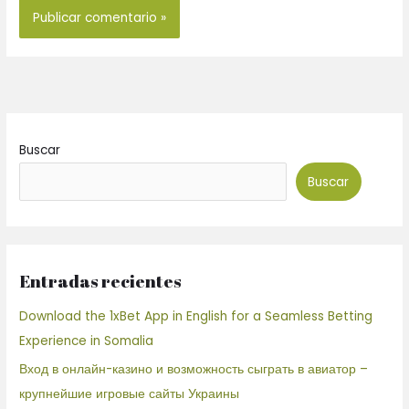
Buscar
Buscar
Entradas recientes
Download the 1xBet App in English for a Seamless Betting
Experience in Somalia
Вход в онлайн-казино и возможность сыграть в авиатор –
крупнейшие игровые сайты Украины