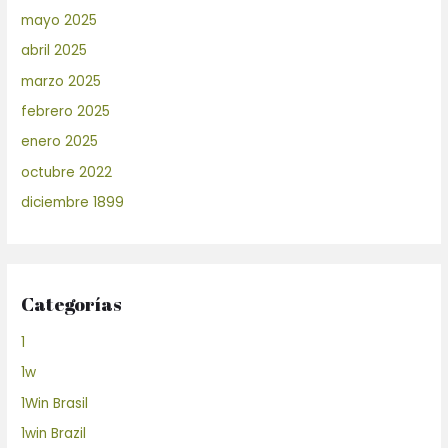
mayo 2025
abril 2025
marzo 2025
febrero 2025
enero 2025
octubre 2022
diciembre 1899
Categorías
1
1w
1Win Brasil
1win Brazil