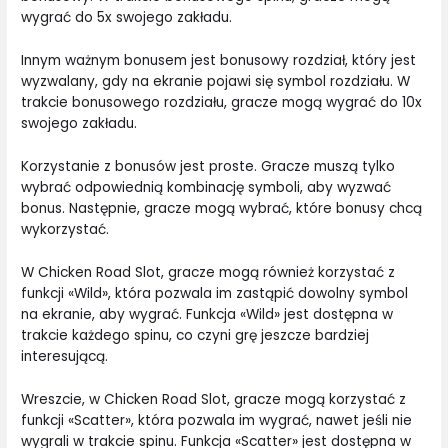
wygrać do 5x swojego zakładu.
Innym ważnym bonusem jest bonusowy rozdział, który jest
wyzwalany, gdy na ekranie pojawi się symbol rozdziału. W
trakcie bonusowego rozdziału, gracze mogą wygrać do 10x
swojego zakładu.
Korzystanie z bonusów jest proste. Gracze muszą tylko
wybrać odpowiednią kombinację symboli, aby wyzwać
bonus. Następnie, gracze mogą wybrać, które bonusy chcą
wykorzystać.
W Chicken Road Slot, gracze mogą również korzystać z
funkcji «Wild», która pozwala im zastąpić dowolny symbol
na ekranie, aby wygrać. Funkcja «Wild» jest dostępna w
trakcie każdego spinu, co czyni grę jeszcze bardziej
interesującą.
Wreszcie, w Chicken Road Slot, gracze mogą korzystać z
funkcji «Scatter», która pozwala im wygrać, nawet jeśli nie
wygrali w trakcie spinu. Funkcja «Scatter» jest dostępna w