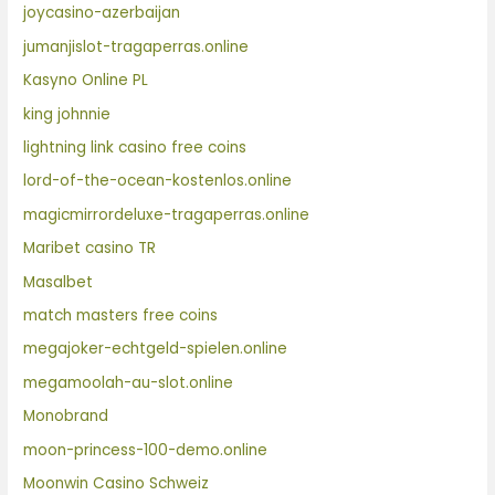
joycasino-azerbaijan
jumanjislot-tragaperras.online
Kasyno Online PL
king johnnie
lightning link casino free coins
lord-of-the-ocean-kostenlos.online
magicmirrordeluxe-tragaperras.online
Maribet casino TR
Masalbet
match masters free coins
megajoker-echtgeld-spielen.online
megamoolah-au-slot.online
Monobrand
moon-princess-100-demo.online
Moonwin Casino Schweiz