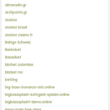
almaradio.gr
archpoints.gr
aviator
aviator brazil
aviator casino fr
Bahigo Schweiz
Bankobet
Basaribet
bbrbet colombia
bbrbet mx
betting
big-bass-bonanza-slot.online
bigbasssplash-echtgeld-spielen.online
bigbasssplash1-demo.online
bingo bash free chips