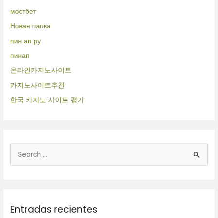
мостбет
Новая папка
пин ап ру
пинап
온라인카지노사이트
카지노사이트추천
한국 카지노 사이트 평가
B
u
s
c
Entradas recientes
a