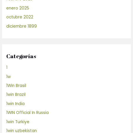
enero 2025
octubre 2022
diciembre 1899
Categorías
1
1w
1Win Brasil
1win Brazil
1win India
1WIN Official In Russia
1win Turkiye
1win uzbekistan