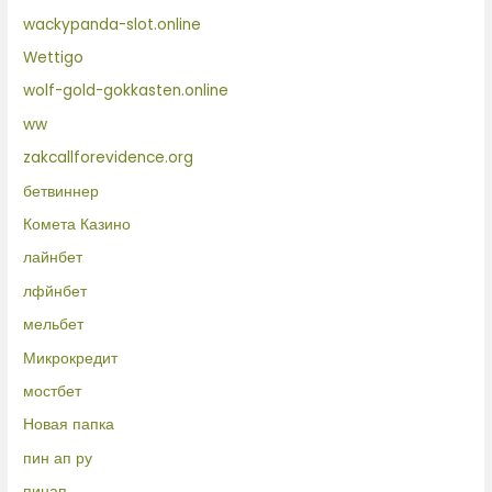
wackypanda-slot.online
Wettigo
wolf-gold-gokkasten.online
ww
zakcallforevidence.org
бетвиннер
Комета Казино
лайнбет
лфйнбет
мельбет
Микрокредит
мостбет
Новая папка
пин ап ру
пинап