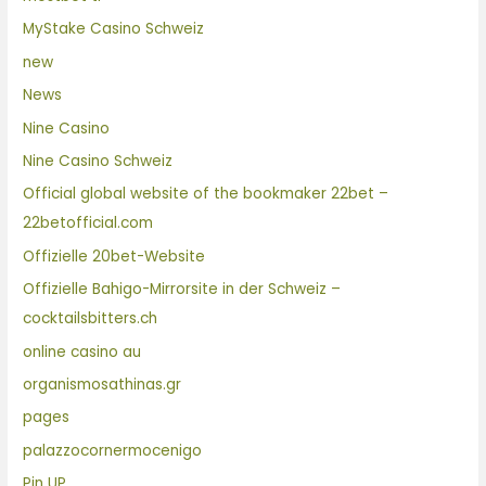
MyStake Casino Schweiz
new
News
Nine Casino
Nine Casino Schweiz
Official global website of the bookmaker 22bet –
22betofficial.com
Offizielle 20bet-Website
Offizielle Bahigo-Mirrorsite in der Schweiz –
cocktailsbitters.ch
online casino au
organismosathinas.gr
pages
palazzocornermocenigo
Pin UP