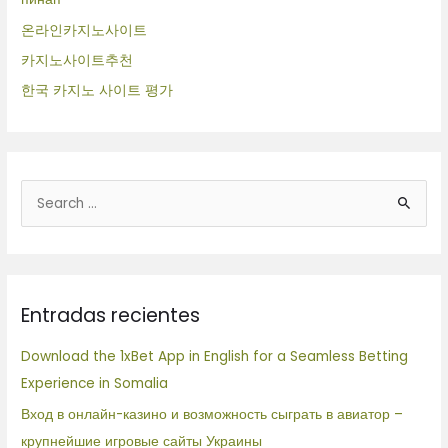
온라인카지노사이트
카지노사이트추천
한국 카지노 사이트 평가
B
u
s
c
Entradas recientes
a
r
Download the 1xBet App in English for a Seamless Betting
p
Experience in Somalia
o
Вход в онлайн-казино и возможность сыграть в авиатор –
r
крупнейшие игровые сайты Украины