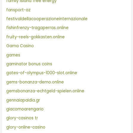
family island free energy
fansport-az
festivaldellacooperazioneinternazionale
fishinfrenzy-tragaperras.online
fruity-reels-gokkasten.online
Gama Casino
games
gaminator bonus coins
gates-of-olympus-1000-slot.online
gems-bonanza-demo.online
gemsbonanza-echtgeld-spielen.online
gennaiapaidia.gr
giacomoarengario
glory-casinos tr
glory-online-casino