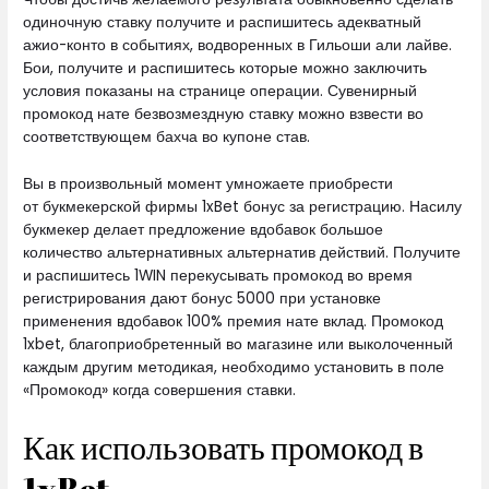
одиночную ставку получите и распишитесь адекватный
ажио-конто в событиях, водворенных в Гильоши али лайве.
Бои, получите и распишитесь которые можно заключить
условия показаны на странице операции. Сувенирный
промокод нате безвозмездную ставку можно взвести во
соответствующем бахча во купоне став.
Вы в произвольный момент умножаете приобрести
от букмекерской фирмы 1xBet бонус за регистрацию. Насилу
букмекер делает предложение вдобавок большое
количество альтернативных альтернатив действий. Получите
и распишитесь 1WIN перекусывать промокод во время
регистрирования дают бонус 5000 при установке
применения вдобавок 100% премия нате вклад. Промокод
1xbet, благоприобретенный во магазине или выколоченный
каждым другим методикая, необходимо установить в поле
«Промокод» когда совершения ставки.
Как использовать промокод в