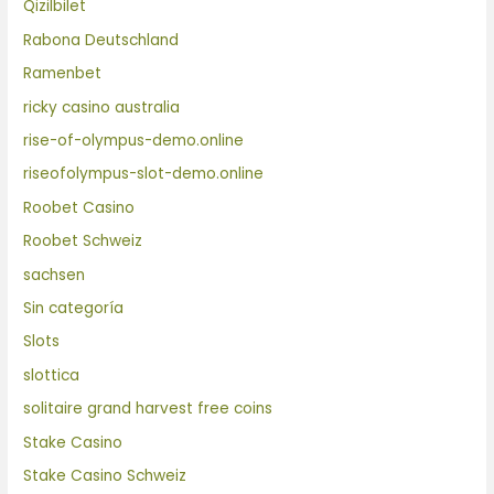
Qizilbilet
Rabona Deutschland
Ramenbet
ricky casino australia
rise-of-olympus-demo.online
riseofolympus-slot-demo.online
Roobet Casino
Roobet Schweiz
sachsen
Sin categoría
Slots
slottica
solitaire grand harvest free coins
Stake Casino
Stake Casino Schweiz