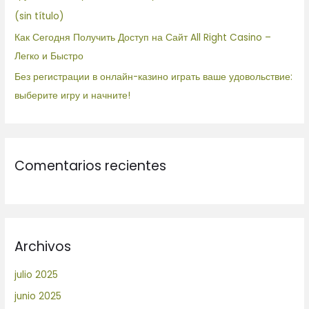
:
(sin título)
Как Сегодня Получить Доступ на Сайт All Right Casino –
Легко и Быстро
Без регистрации в онлайн-казино играть ваше удовольствие:
выберите игру и начните!
Comentarios recientes
Archivos
julio 2025
junio 2025