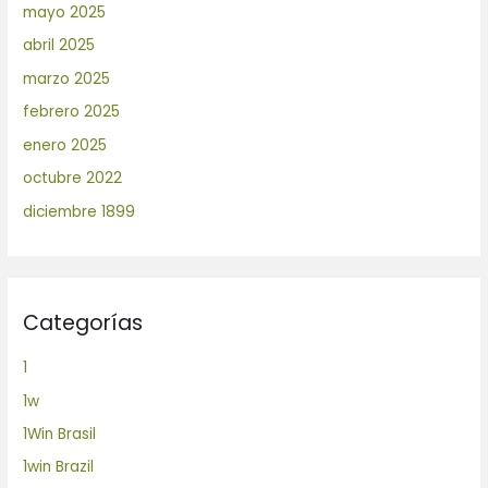
mayo 2025
abril 2025
marzo 2025
febrero 2025
enero 2025
octubre 2022
diciembre 1899
Categorías
1
1w
1Win Brasil
1win Brazil