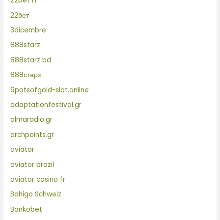
22bet IT
22бет
3dicembre
888starz
888starz bd
888старз
9potsofgold-slot.online
adaptationfestival.gr
almaradio.gr
archpoints.gr
aviator
aviator brazil
aviator casino fr
Bahigo Schweiz
Bankobet