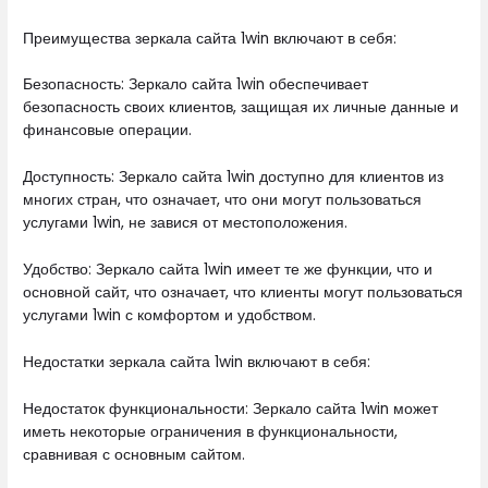
Преимущества зеркала сайта 1win включают в себя:
Безопасность: Зеркало сайта 1win обеспечивает
безопасность своих клиентов, защищая их личные данные и
финансовые операции.
Доступность: Зеркало сайта 1win доступно для клиентов из
многих стран, что означает, что они могут пользоваться
услугами 1win, не завися от местоположения.
Удобство: Зеркало сайта 1win имеет те же функции, что и
основной сайт, что означает, что клиенты могут пользоваться
услугами 1win с комфортом и удобством.
Недостатки зеркала сайта 1win включают в себя:
Недостаток функциональности: Зеркало сайта 1win может
иметь некоторые ограничения в функциональности,
сравнивая с основным сайтом.