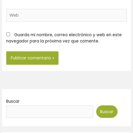
Web
Guarda mi nombre, correo electrónico y web en este
navegador para la próxima vez que comente.
Buscar
Buscar