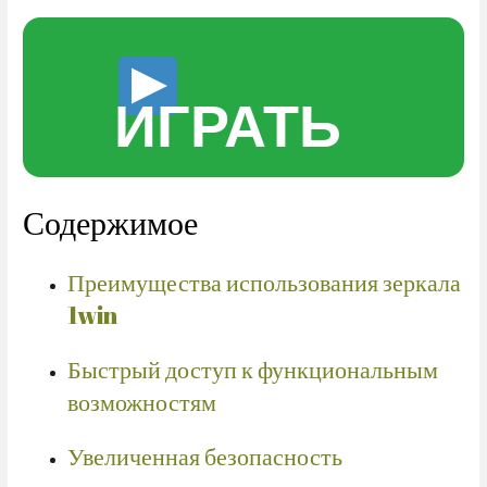
ИГРАТЬ
Содержимое
Преимущества использования зеркала
1win
Быстрый доступ к функциональным
возможностям
Увеличенная безопасность