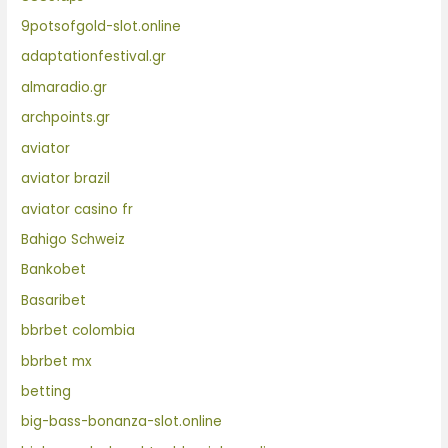
9potsofgold-slot.online
adaptationfestival.gr
almaradio.gr
archpoints.gr
aviator
aviator brazil
aviator casino fr
Bahigo Schweiz
Bankobet
Basaribet
bbrbet colombia
bbrbet mx
betting
big-bass-bonanza-slot.online