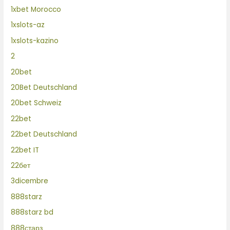
1xbet Morocco
1xslots-az
1xslots-kazino
2
20bet
20Bet Deutschland
20bet Schweiz
22bet
22bet Deutschland
22bet IT
22бет
3dicembre
888starz
888starz bd
888старз