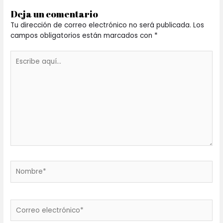
Deja un comentario
Tu dirección de correo electrónico no será publicada.
Los
campos obligatorios están marcados con
*
Escribe
aquí...
Nombre*
Correo
electrónico*