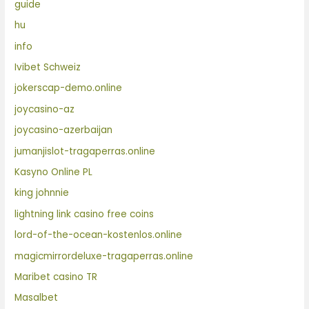
guide
hu
info
Ivibet Schweiz
jokerscap-demo.online
joycasino-az
joycasino-azerbaijan
jumanjislot-tragaperras.online
Kasyno Online PL
king johnnie
lightning link casino free coins
lord-of-the-ocean-kostenlos.online
magicmirrordeluxe-tragaperras.online
Maribet casino TR
Masalbet