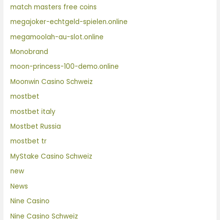
match masters free coins
megajoker-echtgeld-spielen.online
megamoolah-au-slot.online
Monobrand
moon-princess-100-demo.online
Moonwin Casino Schweiz
mostbet
mostbet italy
Mostbet Russia
mostbet tr
MyStake Casino Schweiz
new
News
Nine Casino
Nine Casino Schweiz