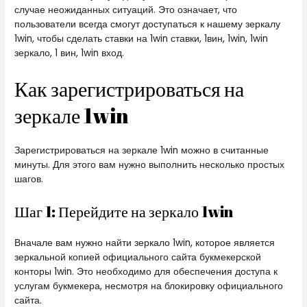
случае неожиданных ситуаций. Это означает, что
пользователи всегда смогут доступаться к нашему зеркалу
1win, чтобы сделать ставки на 1win ставки, 1вин, 1win, 1win
зеркало, 1 вин, 1win вход.
Как зарегистрироваться на
зеркале 1win
Зарегистрироваться на зеркале 1win можно в считанные
минуты. Для этого вам нужно выполнить несколько простых
шагов.
Шаг 1: Перейдите на зеркало 1win
Вначале вам нужно найти зеркало 1win, которое является
зеркальной копией официального сайта букмекерской
конторы 1win. Это необходимо для обеспечения доступа к
услугам букмекера, несмотря на блокировку официального
сайта.