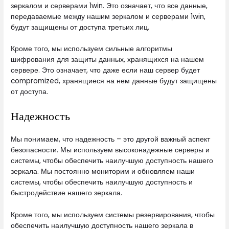
зеркалом и серверами 1win. Это означает, что все данные,
передаваемые между нашим зеркалом и серверами 1win,
будут защищены от доступа третьих лиц.
Кроме того, мы используем сильные алгоритмы
шифрования для защиты данных, хранящихся на нашем
сервере. Это означает, что даже если наш сервер будет
compromized, хранящиеся на нем данные будут защищены
от доступа.
Надежность
Мы понимаем, что надежность – это другой важный аспект
безопасности. Мы используем высоконадежные серверы и
системы, чтобы обеспечить наилучшую доступность нашего
зеркала. Мы постоянно мониторим и обновляем наши
системы, чтобы обеспечить наилучшую доступность и
быстродействие нашего зеркала.
Кроме того, мы используем системы резервирования, чтобы
обеспечить наилучшую доступность нашего зеркала в