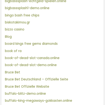
bigbasssplash-echtgeld-spielen.online
bigbasssplash1-demo.online
bingo bash free chips
biskotakimou.gr
bizzo casino
Blog
board kings free gems diamonds
book of ra
book-of-dead-slot-canada.online
book-of-dead-slot-demo.online
Bruce Bet
Bruce Bet Deutschland – Offizielle Seite
Bruce Bet Offizielle Website
buffalo-blitz-demo.online
buffalo-king-megaways-gokkasten.online