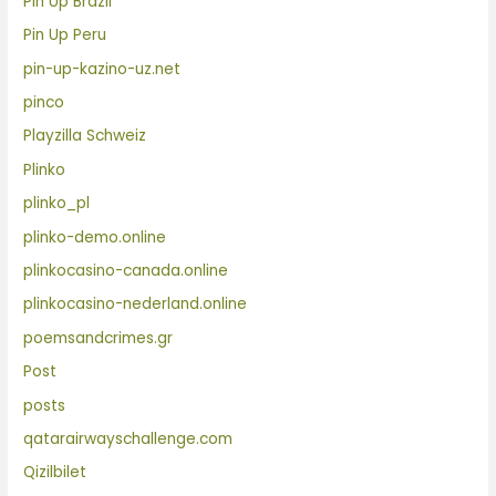
Pin Up Brazil
Pin Up Peru
pin-up-kazino-uz.net
pinco
Playzilla Schweiz
Plinko
plinko_pl
plinko-demo.online
plinkocasino-canada.online
plinkocasino-nederland.online
poemsandcrimes.gr
Post
posts
qatarairwayschallenge.com
Qizilbilet