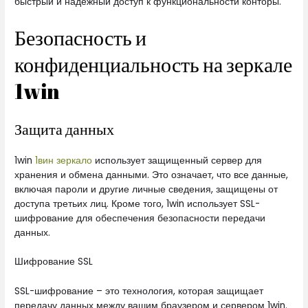
быстрый и надежный доступ к функциональности конторы.
Безопасность и
конфиденциальность на зеркале
1win
Защита данных
1win
1вин зеркало
использует защищенный сервер для
хранения и обмена данными. Это означает, что все данные,
включая пароли и другие личные сведения, защищены от
доступа третьих лиц. Кроме того, 1win использует SSL-
шифрование для обеспечения безопасности передачи
данных.
Шифрование SSL
SSL-шифрование – это технология, которая защищает
передачу данных между вашим браузером и сервером 1win.