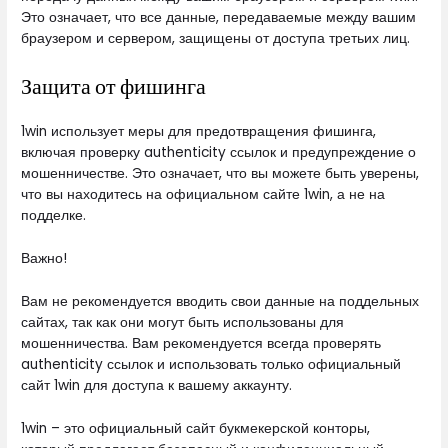
Это означает, что все данные, передаваемые между вашим
браузером и сервером, защищены от доступа третьих лиц.
Защита от фишинга
1win использует меры для предотвращения фишинга,
включая проверку authenticity ссылок и предупреждение о
мошенничестве. Это означает, что вы можете быть уверены,
что вы находитесь на официальном сайте 1win, а не на
подделке.
Важно!
Вам не рекомендуется вводить свои данные на поддельных
сайтах, так как они могут быть использованы для
мошенничества. Вам рекомендуется всегда проверять
authenticity ссылок и использовать только официальный
сайт 1win для доступа к вашему аккаунту.
1win – это официальный сайт букмекерской конторы,