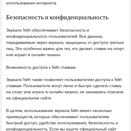
использования интернета.
Безопасность и конфиденциальность
Зеркало 1win обеспечивает безопасность и
конфиденциальность пользователей. Все данные,
передаваемые через зеркало, защищены от доступа третьих
лиц. Это особенно важно для тех, кто делает ставки на спорт
или играет в онлайн-казино.
Возможность доступа к 1win ставкам
Зеркало 1win также позволяет пользователям доступа к 1win
ставкам. Пользователи могут легко и быстро сделать ставку
на спорт или играть в онлайн-казино, не занимаясь поиском
на официальном сайте.
В целом, использование зеркала 1win имеет несколько
преимуществ, которые обеспечивают пользователям
быстрый доступ, удобство использования, безопасность и
конфиденциальность. Если вы ищете официальный сайт