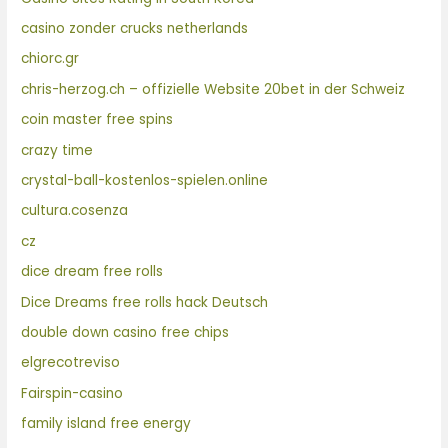
casino zonder crucks netherlands
chiorc.gr
chris-herzog.ch – offizielle Website 20bet in der Schweiz
coin master free spins
crazy time
crystal-ball-kostenlos-spielen.online
cultura.cosenza
cz
dice dream free rolls
Dice Dreams free rolls hack Deutsch
double down casino free chips
elgrecotreviso
Fairspin-casino
family island free energy