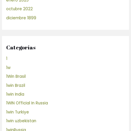
enero 2025
octubre 2022
diciembre 1899
Categorías
1
1w
1Win Brasil
1win Brazil
1win India
1WIN Official In Russia
1win Turkiye
1win uzbekistan
1winRussia