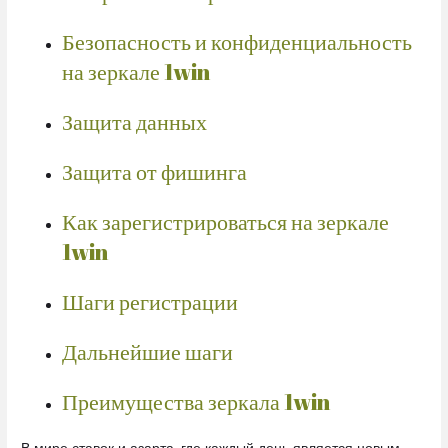
Безопасность и конфиденциальность
на зеркале 1win
Защита данных
Защита от фишинга
Как зарегистрироваться на зеркале
1win
Шаги регистрации
Дальнейшие шаги
Преимущества зеркала 1win