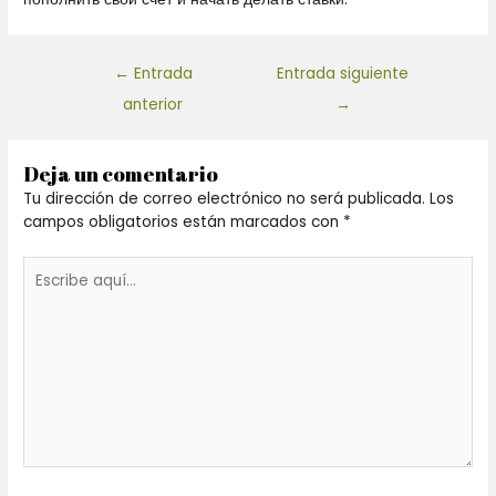
←
Entrada
Entrada siguiente
anterior
→
Deja un comentario
Tu dirección de correo electrónico no será publicada.
Los
campos obligatorios están marcados con
*
Escribe
aquí...