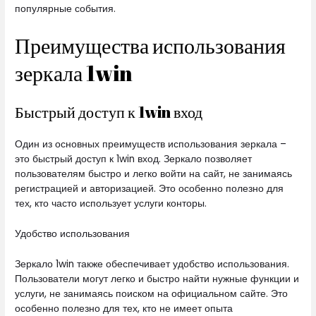
популярные события.
Преимущества использования
зеркала 1win
Быстрый доступ к 1win вход
Один из основных преимуществ использования зеркала –
это быстрый доступ к 1win вход. Зеркало позволяет
пользователям быстро и легко войти на сайт, не занимаясь
регистрацией и авторизацией. Это особенно полезно для
тех, кто часто использует услуги конторы.
Удобство использования
Зеркало 1win также обеспечивает удобство использования.
Пользователи могут легко и быстро найти нужные функции и
услуги, не занимаясь поиском на официальном сайте. Это
особенно полезно для тех, кто не имеет опыта