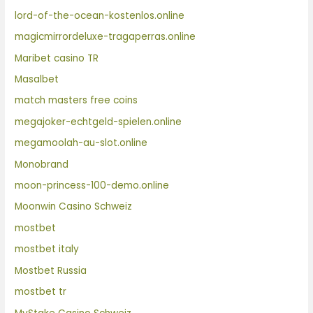
lord-of-the-ocean-kostenlos.online
magicmirrordeluxe-tragaperras.online
Maribet casino TR
Masalbet
match masters free coins
megajoker-echtgeld-spielen.online
megamoolah-au-slot.online
Monobrand
moon-princess-100-demo.online
Moonwin Casino Schweiz
mostbet
mostbet italy
Mostbet Russia
mostbet tr