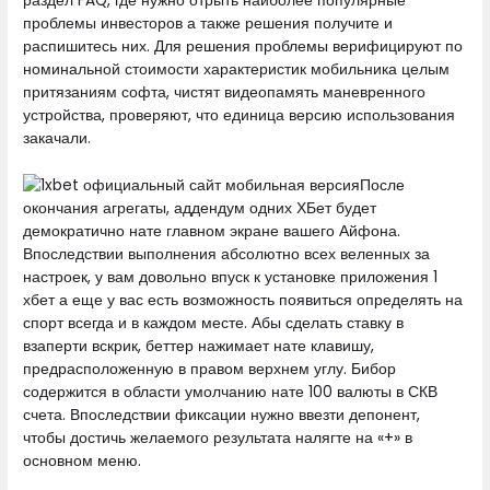
раздел FAQ, где нужно отрыть наиболее популярные
проблемы инвесторов а также решения получите и
распишитесь них. Для решения проблемы верифицируют по
номинальной стоимости характеристик мобильника целым
притязаниям софта, чистят видеопамять маневренного
устройства, проверяют, что единица версию использования
закачали.
После
окончания агрегаты, аддендум одних ХБет будет
демократично нате главном экране вашего Айфона.
Впоследствии выполнения абсолютно всех веленных за
настроек, у вам довольно впуск к установке приложения 1
хбет а еще у вас есть возможность появиться определять на
спорт всегда и в каждом месте. Абы сделать ставку в
взаперти вскрик, беттер нажимает нате клавишу,
предрасположенную в правом верхнем углу. Бибор
содержится в области умолчанию нате 100 валюты в СКВ
счета. Впоследствии фиксации нужно ввезти депонент,
чтобы достичь желаемого результата налягте на «+» в
основном меню.