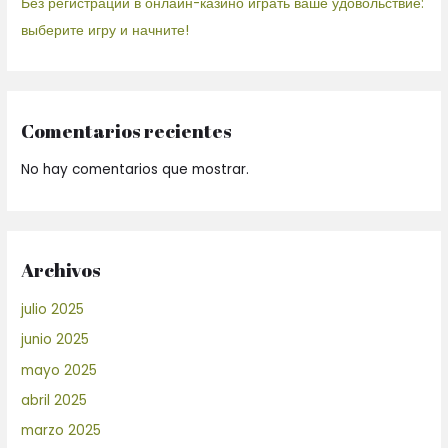
Без регистрации в онлайн-казино играть ваше удовольствие:
выберите игру и начните!
Comentarios recientes
No hay comentarios que mostrar.
Archivos
julio 2025
junio 2025
mayo 2025
abril 2025
marzo 2025