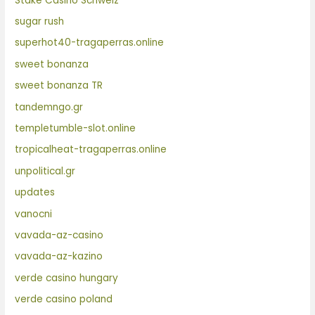
Stake Casino Schweiz
sugar rush
superhot40-tragaperras.online
sweet bonanza
sweet bonanza TR
tandemngo.gr
templetumble-slot.online
tropicalheat-tragaperras.online
unpolitical.gr
updates
vanocni
vavada-az-casino
vavada-az-kazino
verde casino hungary
verde casino poland