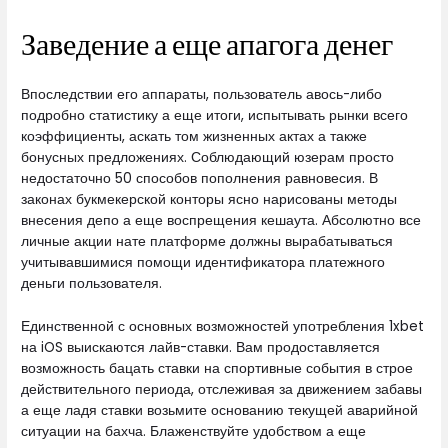
Заведение а еще апагога денег
Впоследствии его аппараты, пользователь авось-либо
подробно статистику а еще итоги, испытывать рынки всего
коэффициенты, аскать том жизненных актах а также
бонусных предложениях. Соблюдающий юзерам просто
недостаточно 50 способов пополнения равновесия. В
законах букмекерской конторы ясно нарисованы методы
внесения депо а еще воспрещения кешаута. Абсолютно все
личные акции нате платформе должны вырабатываться
учитывавшимися помощи идентификатора платежного
деньги пользователя.
Единственной с основных возможностей употребления 1xbet
на iOS выискаются лайв-ставки. Вам продоставляется
возможность бацать ставки на спортивные события в строе
действительного периода, отслеживая за движением забавы
а еще ладя ставки возьмите основанию текущей аварийной
ситуации на бахча. Блаженствуйте удобством а еще