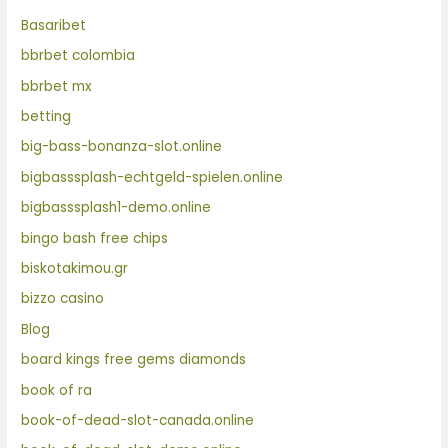
Basaribet
bbrbet colombia
bbrbet mx
betting
big-bass-bonanza-slot.online
bigbasssplash-echtgeld-spielen.online
bigbasssplash1-demo.online
bingo bash free chips
biskotakimou.gr
bizzo casino
Blog
board kings free gems diamonds
book of ra
book-of-dead-slot-canada.online