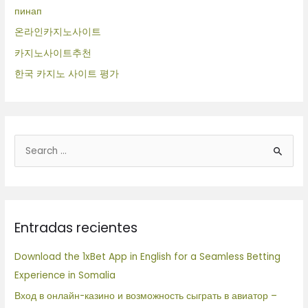
пинап
온라인카지노사이트
카지노사이트추천
한국 카지노 사이트 평가
B
u
s
c
Entradas recientes
a
r
Download the 1xBet App in English for a Seamless Betting
p
Experience in Somalia
o
Вход в онлайн-казино и возможность сыграть в авиатор –
r