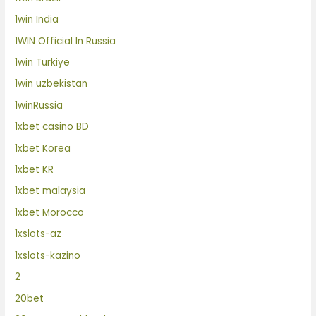
1win India
1WIN Official In Russia
1win Turkiye
1win uzbekistan
1winRussia
1xbet casino BD
1xbet Korea
1xbet KR
1xbet malaysia
1xbet Morocco
1xslots-az
1xslots-kazino
2
20bet