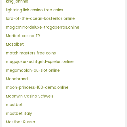
king johnnie
lightning link casino free coins
lord-of-the-ocean-kostenlos.online
magicmirrordeluxe-tragaperras.online
Maribet casino TR
Masalbet
match masters free coins
megajoker-echtgeld-spielen.online
megamoolah-au-slot.online
Monobrand
moon-princess-100-demo.online
Moonwin Casino Schweiz
mostbet
mostbet italy
Mostbet Russia