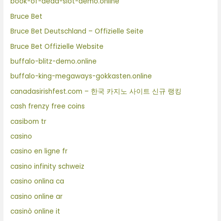
book-of-dead-slot-demo.online
Bruce Bet
Bruce Bet Deutschland – Offizielle Seite
Bruce Bet Offizielle Website
buffalo-blitz-demo.online
buffalo-king-megaways-gokkasten.online
canadasirishfest.com – 한국 카지노 사이트 신규 랭킹
cash frenzy free coins
casibom tr
casino
casino en ligne fr
casino infinity schweiz
casino onlina ca
casino online ar
casinò online it