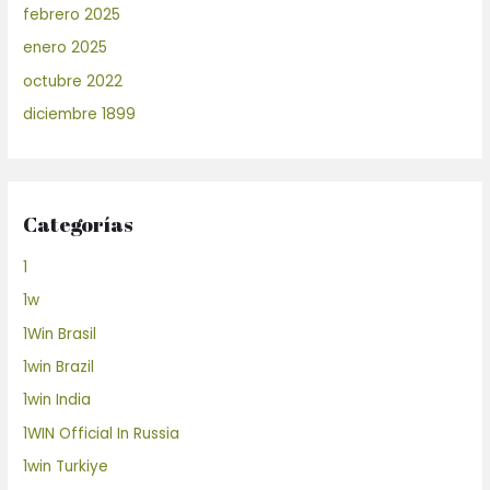
febrero 2025
enero 2025
octubre 2022
diciembre 1899
Categorías
1
1w
1Win Brasil
1win Brazil
1win India
1WIN Official In Russia
1win Turkiye