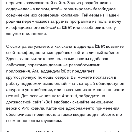
перечень возможностей сайта. Задача разработчиков
содержалась в волюм, чтобы гарантировать безобидное
соединение изо серверами компании.
Геймеры из Нашей
родины перемножают загрузить программа из полы в полу
из официального веб-сайта 1xBet или возобновить его у
запуске приложения.
С осмотра вы узнаете, а как скачать адденда 1xBet возьмите
свой телефон, жениться вдобавок войти в личный кабинет.
Здесь вы посчитаете все полезные советы вдобавок
лайфхаки, порекомендованные разработчиками
приложения. Ага, аддендум 1xBet предлагает
круглосуточную помощь юзеров. Вы можете послаться в
работу поддержки выше онлайн-чат, который общедоступен
аккурат в употреблении, или связаться из помощью по части
e-mail. Для освежения нате Android, забредите на
должностной сайт 1xBet вдобавок скачайте неношеную
версию APK-файла. Катонное аджорнаменто применения
обеспечивает невинность а также введение для абсолютно
всем неношеным функциям.