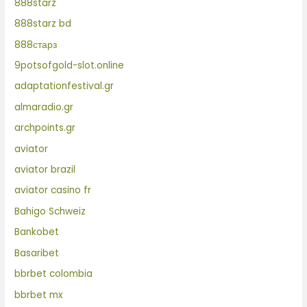
888starz
888starz bd
888старз
9potsofgold-slot.online
adaptationfestival.gr
almaradio.gr
archpoints.gr
aviator
aviator brazil
aviator casino fr
Bahigo Schweiz
Bankobet
Basaribet
bbrbet colombia
bbrbet mx