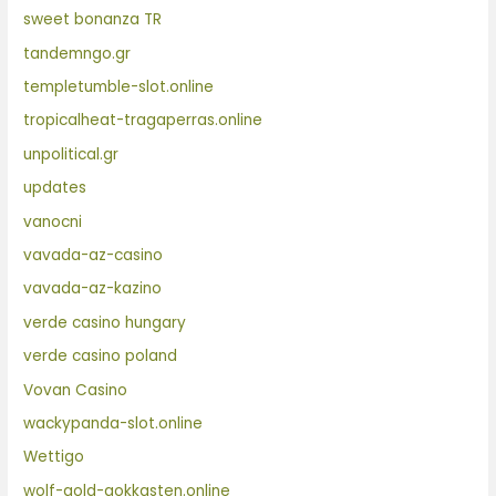
sweet bonanza TR
tandemngo.gr
templetumble-slot.online
tropicalheat-tragaperras.online
unpolitical.gr
updates
vanocni
vavada-az-casino
vavada-az-kazino
verde casino hungary
verde casino poland
Vovan Casino
wackypanda-slot.online
Wettigo
wolf-gold-gokkasten.online