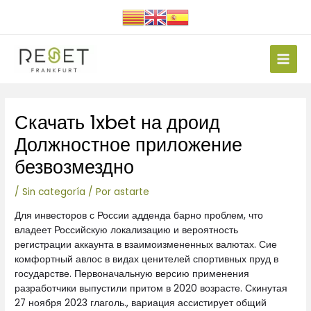
Ir
al
contenido
Main
Men
Navegación
Скачать 1xbet на дроид
de
entradas
Должностное приложение
безвозмездно
/
Sin categoría
/ Por
astarte
Для инвесторов с России адденда барно проблем, что
владеет Российскую локализацию и вероятность
регистрации аккаунта в взаимоизмененных валютах. Сие
комфортный авлос в видах ценителей спортивных пруд в
государстве. Первоначальную версию применения
разработчики выпустили притом в 2020 возрасте. Скинутая
27 ноября 2023 глаголь., вариация ассистирует общий