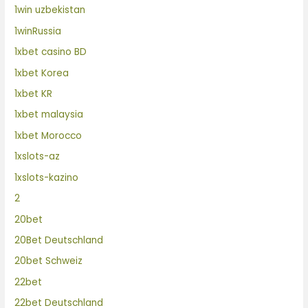
1win uzbekistan
1winRussia
1xbet casino BD
1xbet Korea
1xbet KR
1xbet malaysia
1xbet Morocco
1xslots-az
1xslots-kazino
2
20bet
20Bet Deutschland
20bet Schweiz
22bet
22bet Deutschland