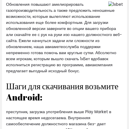
Обновления повышают амелиорировать
газопроизводительность а также предложить неношеные
возможности, которые вылепляют использование
использования еще более комфортным. Для загрузки
обновленной версии заверните во опции вашего прибора
али скачайте ее с рук на руки изо нашего должностного веб-
сайта. Ежели начнуться задачи или сложности из
обновлением, наша авиаметеослужба поддержки
непременно готова помочь вам круглые сутки. Абсолютно
всем игрокам, которым вышло скачать 1хБет вдобавок
исполниться регистрацию во программе, авиакомпания
предлагает выгодный исходный бонус.
Шаги для скачивания возьмите
Android:
преступник, загрузка употребления выше Play Market в
настоящее время недосегаема. Внутренняя
самообеспечение должностного магазина без- дает