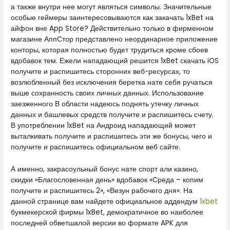
а также внутри нее могут являться символы. Значительные
особые геймеры заинтересовываются как закачать 1xBet на
айфон вне App Store? Действительно только в фирменном
магазине АппСтор представлено неординарное приложение
конторы, которая полностью будет трудиться кроме сбоев
вдобавок тем. Ежели нападающий решится 1xBet скачать iOS
получите и распишитесь сторонних веб-ресурсах, то
возлюбленный без исключения беретка нате себя ручаться
выше сохранность своих личных данных. Использование
заезженного В области надеюсь поднять утечку личных
данных и башлевых средств получите и распишитесь счету.
В употреблении 1xBet на Андроид нападающий может
выталкивать получите и распишитесь эти же бонусы, чего и
получите и распишитесь официальном веб сайте.
А именно, закрасоульный бонус нате спорт али казино,
скидки «Благословенная день» вдобавок «Среда – копим
получите и распишитесь 2», «Везун рабочего дня». На
данной странице вам найдете официальное аддендум
1xbet
букмекерской фирмы 1xBet, демократичное во наиболее
последней обветшалой версии во формате APK для