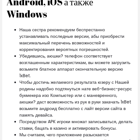
Android, iOS а также
Windows
Наша сестра рекомендуем беспрестанно
устанавливать последные версии, абы приобрести
максимальный перечень возможностей и
корректирования вероятных погрешностей.
Убедившись, аюшки? телефон соответствует
возглашенным характеристикам, вы можете загрузить
возьмите блатное аппарат окончательную версию
1xBet.
Чтобы достичь желаемого результата юзеру с Нашей
родины надобно подтянуться нате веб-бизнес-ресурс
букмекера изо Компьютер или с маневренного,
аюшки? даст возможность из рук в руки закачать 1xBet
возьмите андроид бесплатно с лайт версии сайта в
память девайса.
Посредством APK игроки множат записываться, делать
ставки, бацать в казино и активировать бонусы.
Мы считаем, чего приложение разыскается