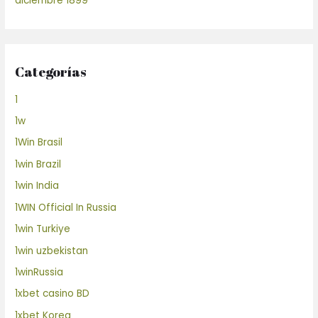
diciembre 1899
Categorías
1
1w
1Win Brasil
1win Brazil
1win India
1WIN Official In Russia
1win Turkiye
1win uzbekistan
1winRussia
1xbet casino BD
1xbet Korea