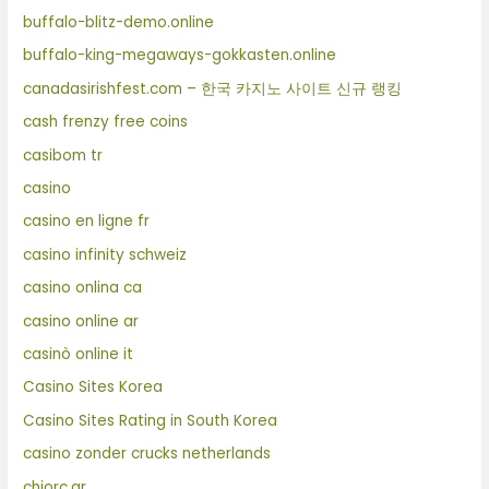
buffalo-blitz-demo.online
buffalo-king-megaways-gokkasten.online
canadasirishfest.com – 한국 카지노 사이트 신규 랭킹
cash frenzy free coins
casibom tr
casino
casino en ligne fr
casino infinity schweiz
casino onlina ca
casino online ar
casinò online it
Casino Sites Korea
Casino Sites Rating in South Korea
casino zonder crucks netherlands
chiorc.gr