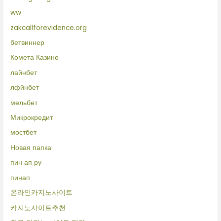
ww
zakcallforevidence.org
бетвиннер
Комета Казино
лайнбет
лфйнбет
мельбет
Микрокредит
мостбет
Новая папка
пин ап ру
пинап
온라인카지노사이트
카지노사이트추천