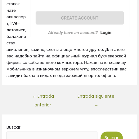
ставок
нате
авиаспор
т, live-
летописи,
балахони
стая
авиалиния, казино, слоты а еще многое другое. Для этого
вас надобно зайти на официальный журнал букмекерской
фирмы со собственного компьютера. Нажав нате клавишу
мобильника в изнаночном верхнем углу, впоследствии вас
завидит бахча в видах ввода заезжий двор телефона.
←
Entrada
Entrada siguiente
anterior
→
Buscar
Buscar