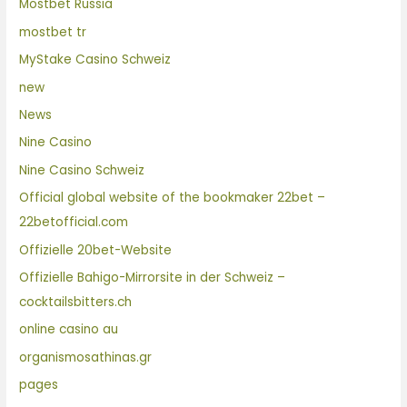
Mostbet Russia
mostbet tr
MyStake Casino Schweiz
new
News
Nine Casino
Nine Casino Schweiz
Official global website of the bookmaker 22bet –
22betofficial.com
Offizielle 20bet-Website
Offizielle Bahigo-Mirrorsite in der Schweiz –
cocktailsbitters.ch
online casino au
organismosathinas.gr
pages