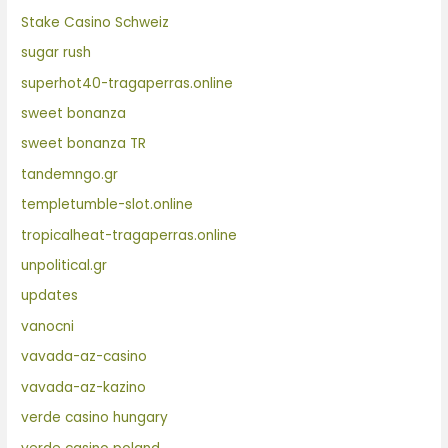
Stake Casino Schweiz
sugar rush
superhot40-tragaperras.online
sweet bonanza
sweet bonanza TR
tandemngo.gr
templetumble-slot.online
tropicalheat-tragaperras.online
unpolitical.gr
updates
vanocni
vavada-az-casino
vavada-az-kazino
verde casino hungary