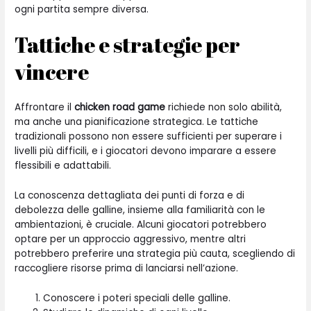
ogni partita sempre diversa.
Tattiche e strategie per
vincere
Affrontare il
chicken road game
richiede non solo abilità,
ma anche una pianificazione strategica. Le tattiche
tradizionali possono non essere sufficienti per superare i
livelli più difficili, e i giocatori devono imparare a essere
flessibili e adattabili.
La conoscenza dettagliata dei punti di forza e di
debolezza delle galline, insieme alla familiarità con le
ambientazioni, è cruciale. Alcuni giocatori potrebbero
optare per un approccio aggressivo, mentre altri
potrebbero preferire una strategia più cauta, scegliendo di
raccogliere risorse prima di lanciarsi nell’azione.
Conoscere i poteri speciali delle galline.