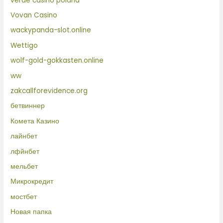
verde casino poland
Vovan Casino
wackypanda-slot.online
Wettigo
wolf-gold-gokkasten.online
ww
zakcallforevidence.org
бетвиннер
Комета Казино
лайнбет
лфйнбет
мельбет
Микрокредит
мостбет
Новая папка