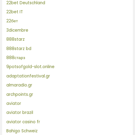
22bet Deutschland
22bet IT
22бет
3dicembre
888starz
888starz bd
888старз
9potsofgold-slot.online
adaptationfestival.gr
almaradio.gr
archpoints.gr
aviator
aviator brazil
aviator casino fr
Bahigo Schweiz