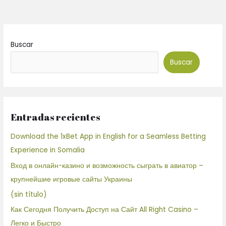
Buscar
Buscar
Entradas recientes
Download the 1xBet App in English for a Seamless Betting
Experience in Somalia
Вход в онлайн-казино и возможность сыграть в авиатор –
крупнейшие игровые сайты Украины
(sin título)
Как Сегодня Получить Доступ на Сайт All Right Casino –
Легко и Быстро