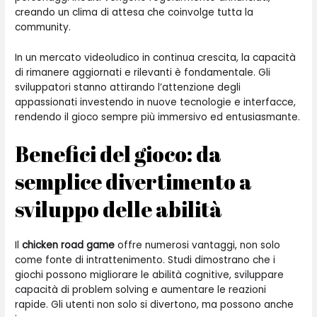
creando un clima di attesa che coinvolge tutta la
community.
In un mercato videoludico in continua crescita, la capacità
di rimanere aggiornati e rilevanti è fondamentale. Gli
sviluppatori stanno attirando l’attenzione degli
appassionati investendo in nuove tecnologie e interfacce,
rendendo il gioco sempre più immersivo ed entusiasmante.
Benefici del gioco: da
semplice divertimento a
sviluppo delle abilità
Il
chicken road game
offre numerosi vantaggi, non solo
come fonte di intrattenimento. Studi dimostrano che i
giochi possono migliorare le abilità cognitive, sviluppare
capacità di problem solving e aumentare le reazioni
rapide. Gli utenti non solo si divertono, ma possono anche