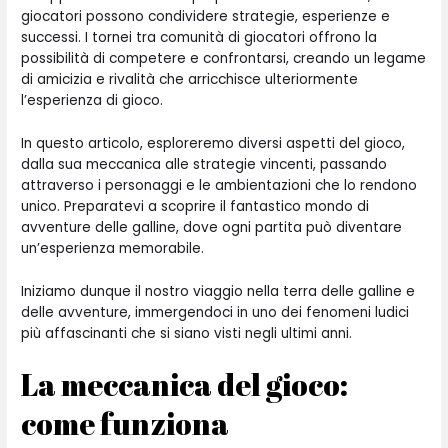
giocatori possono condividere strategie, esperienze e
successi. I tornei tra comunità di giocatori offrono la
possibilità di competere e confrontarsi, creando un legame
di amicizia e rivalità che arricchisce ulteriormente
l’esperienza di gioco.
In questo articolo, esploreremo diversi aspetti del gioco,
dalla sua meccanica alle strategie vincenti, passando
attraverso i personaggi e le ambientazioni che lo rendono
unico. Preparatevi a scoprire il fantastico mondo di
avventure delle galline, dove ogni partita può diventare
un’esperienza memorabile.
Iniziamo dunque il nostro viaggio nella terra delle galline e
delle avventure, immergendoci in uno dei fenomeni ludici
più affascinanti che si siano visti negli ultimi anni.
La meccanica del gioco:
come funziona