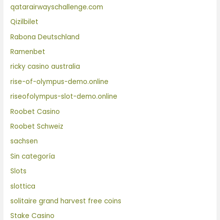
qatarairwayschallenge.com
Qizilbilet
Rabona Deutschland
Ramenbet
ricky casino australia
rise-of-olympus-demo.online
riseofolympus-slot-demo.online
Roobet Casino
Roobet Schweiz
sachsen
Sin categoría
Slots
slottica
solitaire grand harvest free coins
Stake Casino