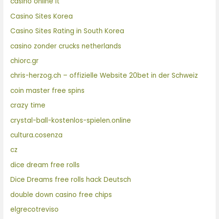
casinò online it
Casino Sites Korea
Casino Sites Rating in South Korea
casino zonder crucks netherlands
chiorc.gr
chris-herzog.ch – offizielle Website 20bet in der Schweiz
coin master free spins
crazy time
crystal-ball-kostenlos-spielen.online
cultura.cosenza
cz
dice dream free rolls
Dice Dreams free rolls hack Deutsch
double down casino free chips
elgrecotreviso