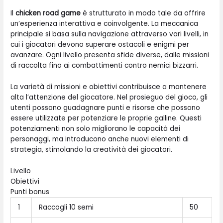
Il
chicken road game
è strutturato in modo tale da offrire
un’esperienza interattiva e coinvolgente. La meccanica
principale si basa sulla navigazione attraverso vari livelli, in
cui i giocatori devono superare ostacoli e enigmi per
avanzare. Ogni livello presenta sfide diverse, dalle missioni
di raccolta fino ai combattimenti contro nemici bizzarri.
La varietà di missioni e obiettivi contribuisce a mantenere
alta l’attenzione del giocatore. Nel prosieguo del gioco, gli
utenti possono guadagnare punti e risorse che possono
essere utilizzate per potenziare le proprie galline. Questi
potenziamenti non solo migliorano le capacità dei
personaggi, ma introducono anche nuovi elementi di
strategia, stimolando la creatività dei giocatori.
Livello
Obiettivi
Punti bonus
1
Raccogli 10 semi
50