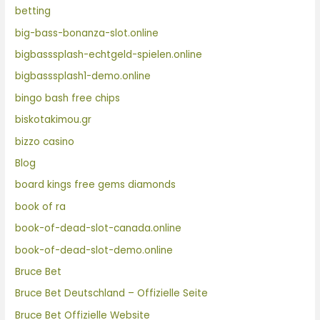
betting
big-bass-bonanza-slot.online
bigbasssplash-echtgeld-spielen.online
bigbasssplash1-demo.online
bingo bash free chips
biskotakimou.gr
bizzo casino
Blog
board kings free gems diamonds
book of ra
book-of-dead-slot-canada.online
book-of-dead-slot-demo.online
Bruce Bet
Bruce Bet Deutschland – Offizielle Seite
Bruce Bet Offizielle Website