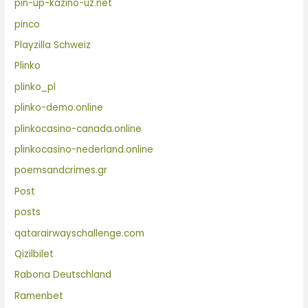
pin-up-kazino-uz.net
pinco
Playzilla Schweiz
Plinko
plinko_pl
plinko-demo.online
plinkocasino-canada.online
plinkocasino-nederland.online
poemsandcrimes.gr
Post
posts
qatarairwayschallenge.com
Qizilbilet
Rabona Deutschland
Ramenbet