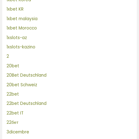
1xbet KR
1xbet malaysia
1xbet Morocco
1xslots-az
1xslots-kazino
2
20bet
20Bet Deutschland
20bet Schweiz
22bet
22bet Deutschland
22bet IT
22бет
3dicembre