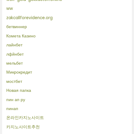
ww
zakcallforevidence.org
бетвиннер
Комета Казино
лайнбет
лфйнбет
мельбет
Микрокредит
мостбет
Новая папка
пин ап ру
пинап
온라인카지노사이트
카지노사이트추천