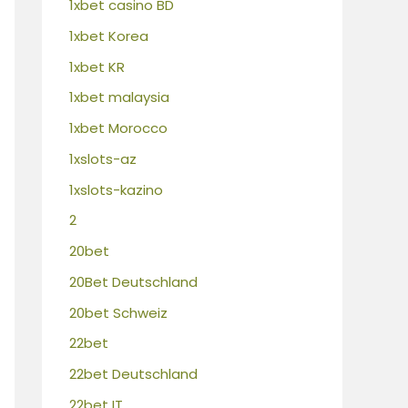
1xbet casino BD
1xbet Korea
1xbet KR
1xbet malaysia
1xbet Morocco
1xslots-az
1xslots-kazino
2
20bet
20Bet Deutschland
20bet Schweiz
22bet
22bet Deutschland
22bet IT