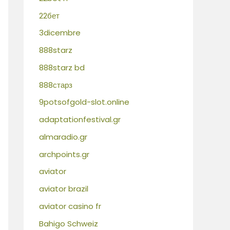
22бет
3dicembre
888starz
888starz bd
888старз
9potsofgold-slot.online
adaptationfestival.gr
almaradio.gr
archpoints.gr
aviator
aviator brazil
aviator casino fr
Bahigo Schweiz