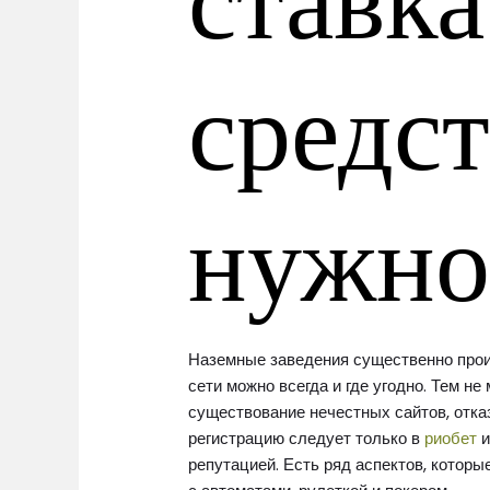
средст
нужно
Наземные заведения существенно прои
сети можно всегда и где угодно. Тем не
существование нечестных сайтов, отк
регистрацию следует только в
риобет
и
репутацией. Есть ряд аспектов, котор