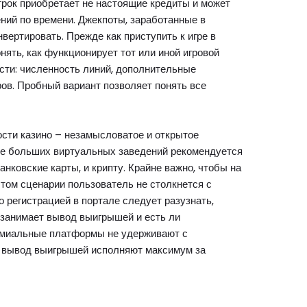
рок приобретает не настоящие кредиты и может
ний по времени. Джекпоты, заработанные в
вертировать. Прежде как приступить к игре в
ять, как функционирует тот или иной игровой
ости: численность линий, дополнительные
ов. Пробный вариант позволяет понять все
сти казино – незамысловатое и открытое
се больших виртуальных заведений рекомендуется
нковские карты, и крипту. Крайне важно, чтобы на
этом сценарии пользователь не столкнется с
о регистрацией в портале следует разузнать,
 занимает вывод выигрышей и есть ли
емиальные платформы не удерживают с
на вывод выигрышей исполняют максимум за