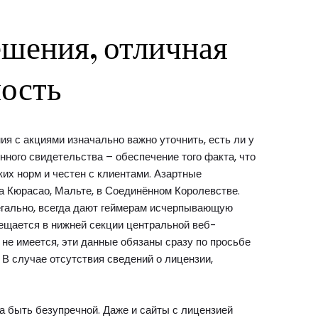
ешения, отличная
ность
ия с акциями изначально важно уточнить, есть ли у
нного свидетельства – обеспечение того факта, что
ких норм и честен с клиентами. Азартные
 Кюрасао, Мальте, в Соединённом Королевстве.
гально, всегда дают геймерам исчерпывающую
ещается в нижней секции центральной веб-
 не имеется, эти данные обязаны сразу по просьбе
 В случае отсутствия сведений о лицензии,
 быть безупречной. Даже и сайты с лицензией