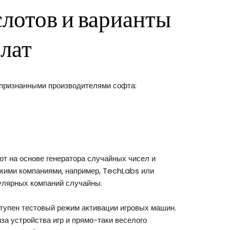
лотов и варианты
лат
признанными производителями софта:
т на основе генератора случайных чисел и
кими компаниями, например, TechLabs или
улярных компаний случайны.
тупен тестовый режим активации игровых машин.
за устройства игр и прямо-таки веселого