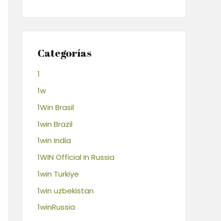
Categorías
1
1w
1Win Brasil
1win Brazil
1win India
1WIN Official In Russia
1win Turkiye
1win uzbekistan
1winRussia