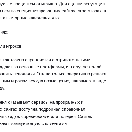
онусы с процентом отыгрыша. Для оценки репутации
о нем на специализированных сайтах-агрегаторах, в
гать игорные заведения, что:
иях;
и игроков.
и как казино справляется с отрицательными
юдают за основные платформы, и в случае жалоб
ранить неполадки. Эти не только оперативно решают
нным игрокам всякую возмещение, например, в виде
ду.
ния оказывают сервисы на прозрачных и
х сайтах доступна подробная справочная
я скидка, соревнование или лотерея. Сайты,
ивают коммуникацию с клиентами.