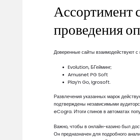
Ассортимент с
проведения оп
Доверенные сайты взаимодействуют с 
Evolution, БГейминг;
Amusnet PG Soft
Play’n Go, Igrosoft.
Развлечения указанных марок действую
подтверждены независимыми аудиторс
eCogra. Итоги спинов в автоматах поп
Важно, чтобы в онлайн-казино был дос
Он предназначен для подробного анали