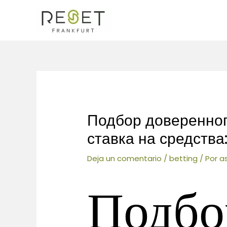
Ir
al
contenido
Navegación
de
entradas
Подбор доверенног
ставка на средства
Deja un comentario
/
betting
/ Por
a
Подбо