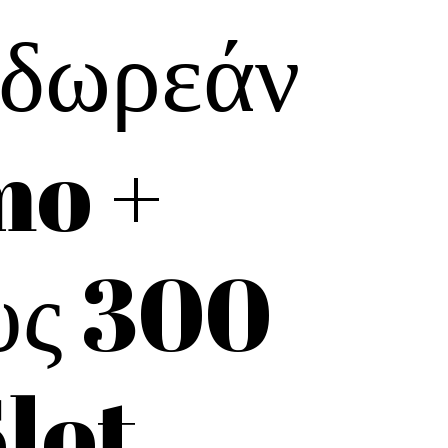
 δωρεάν
mo +
υς 300
lot