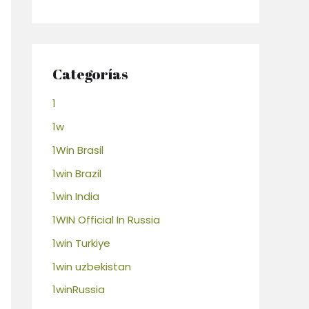
Categorías
1
1w
1Win Brasil
1win Brazil
1win India
1WIN Official In Russia
1win Turkiye
1win uzbekistan
1winRussia