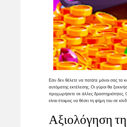
Εάν δεν θέλετε να πατάτε μόνοι σας τα κ
αυτόματης εκτέλεσης. Οι γύροι θα ξεκιν
προχωρήσετε σε άλλες δραστηριότητες. Ο
είναι έτοιμος να θέσει τη φήμη του σε κίνδ
Αξιολόγηση τη