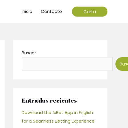
Inicio
Contacto
Carta
Buscar
Bus
Entradas recientes
Download the 1xBet App in English
for a Seamless Betting Experience