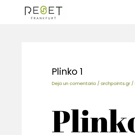
Ir
al
contenido
Navegación
de
entradas
Plinko 1
Deja un comentario
/
archpoints.gr
/
Plink