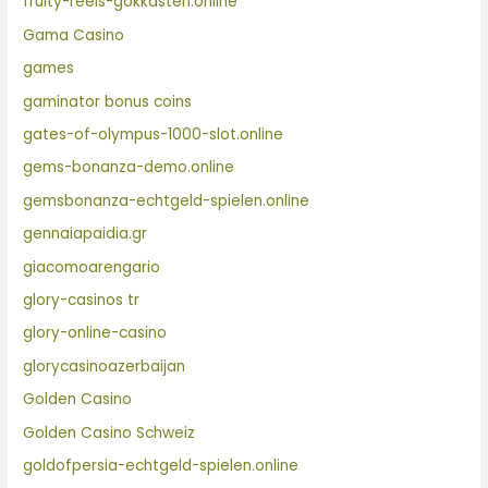
fruity-reels-gokkasten.online
Gama Casino
games
gaminator bonus coins
gates-of-olympus-1000-slot.online
gems-bonanza-demo.online
gemsbonanza-echtgeld-spielen.online
gennaiapaidia.gr
giacomoarengario
glory-casinos tr
glory-online-casino
glorycasinoazerbaijan
Golden Casino
Golden Casino Schweiz
goldofpersia-echtgeld-spielen.online