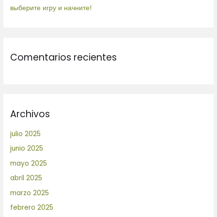
выберите игру и начните!
Comentarios recientes
Archivos
julio 2025
junio 2025
mayo 2025
abril 2025
marzo 2025
febrero 2025