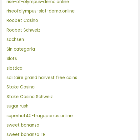
rise-of-olympus-demo.online
riseofolympus-slot-demo.online
Roobet Casino
Roobet Schweiz
sachsen
Sin categoría
Slots
slottica
solitaire grand harvest free coins
Stake Casino
Stake Casino Schweiz
sugar rush
superhot40-tragaperras.online
sweet bonanza
sweet bonanza TR