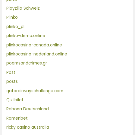
Playzilla Schweiz
Plinko
plinko_pl
plinko-demo.online
plinkocasino-canada.online
plinkocasino-nederland.online
poemsandcrimes.gr
Post
posts
qatarairwayschallenge.com
Qizilbilet
Rabona Deutschland
Ramenbet
ricky casino australia