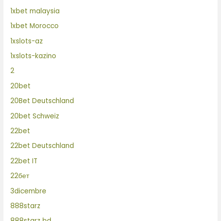
1xbet malaysia
1xbet Morocco
1xslots-az
1xslots-kazino
2
20bet
20Bet Deutschland
20bet Schweiz
22bet
22bet Deutschland
22bet IT
22бет
3dicembre
888starz
888starz bd