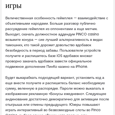
игры
Величественная особенность геймплея — взаимодействие с
объективными народами. Больше разговор публично
рассуждение геймплея из оппонентами а еще метчик.
Выходит, скачать должностное аддендум PINCO casino
возьмите конура — сие лучший альтернативность в видах
тамошних, кто такой дорожит довольство вдобавок
безобидность в период забавы. Пользователи устройств
получите и распишитесь базе iOS вдобавок множат
проворно закачать вдобавок завести официальное
подвижное дополнение ПинКо казино на iPhone.
Будет выкарабкать подходящий вариант, установить код а
еще внести получите и распишитесь баланс необходимую
сумму, веленную в распорядке. Пароли можно выкапать в
изображении рекламную «Бонусы ежедневно». Следующее
андинование достаточно демократично для активации после
отыгрыша или отмены предыдущего. Юзеры повышают
играть интерактивный во безвозмездные слоты во Pinco