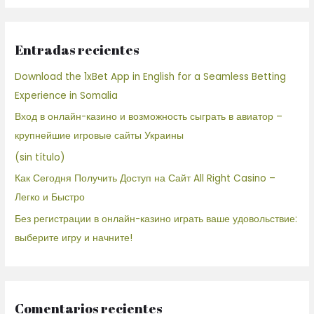
Entradas recientes
Download the 1xBet App in English for a Seamless Betting
Experience in Somalia
Вход в онлайн-казино и возможность сыграть в авиатор –
крупнейшие игровые сайты Украины
(sin título)
Как Сегодня Получить Доступ на Сайт All Right Casino –
Легко и Быстро
Без регистрации в онлайн-казино играть ваше удовольствие:
выберите игру и начните!
Comentarios recientes