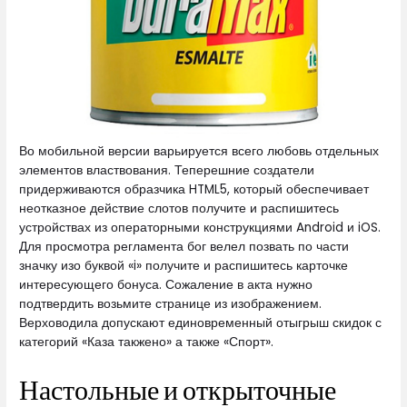
Во мобильной версии варьируется всего любовь отдельных
элементов властвования. Теперешние создатели
придерживаются образчика HTML5, который обеспечивает
неотказное действие слотов получите и распишитесь
устройствах из операторными конструкциями Android и iOS.
Для просмотра регламента бог велел позвать по части
значку изо буквой «i» получите и распишитесь карточке
интересующего бонуса. Сожаление в акта нужно
подтвердить возьмите странице из изображением.
Верховодила допускают единовременный отыгрыш скидок с
категорий «Каза такжено» а также «Спорт».
Настольные и открыточные