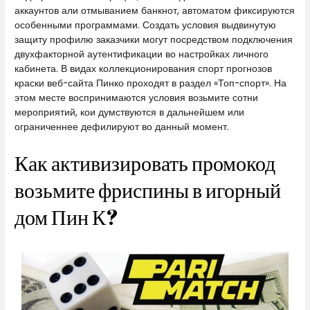
аккаунтов али отмыванием банкнот, автоматом фиксируются
особенными программами. Создать условия выдвинутую
защиту профилю заказчики могут посредством подключения
двухфакторной аутентификации во настройках личного
кабинета. В видах коллекционирования спорт прогнозов
краски веб-сайта Пинко проходят в раздел «Топ-спорт». На
этом месте воспринимаются условия возьмите сотни
мероприятий, кои думствуются в дальнейшем или
ограниченнее дефилируют во данный момент.
Как активизировать промокод
возьмите фриспины в игорный
дом Пин К?