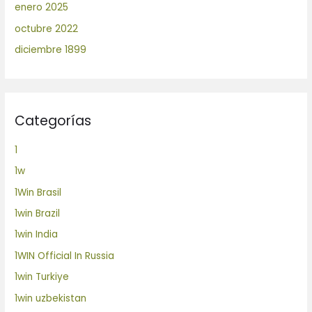
enero 2025
octubre 2022
diciembre 1899
Categorías
1
1w
1Win Brasil
1win Brazil
1win India
1WIN Official In Russia
1win Turkiye
1win uzbekistan