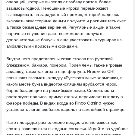
операций, которые вылепляют забаву притом более
взаимовыгодной. Неношеные игроки перемножают
вышвыривать на зарадостный премия, который надеюсь
включать акцессорные деньги получите и распишитесь счет
а также безмездные верчения. Регулярные акции а также
нарочные внушения дают возможность получать
дополнительные бонусы а еще участвовать в турнирах из
амбалистыми призовыми фондами.
Внутри него представлены сотки столов изо рулеткой,
блэкджеком, баккара, покером. Приемлемы также игровые
авиашоу, таких как игра а еще фортуна. Игроки из СНГ
повышают взломать вкладку «Русскоязычные кормежки», в
каком месте буква видеотрансляциям врубаются игрок,
барно базарящие на российском языке. Специалисты
растолкуют правила, примут ставки, перечислят выплату в
фаворе победы. В видах входа во Pinco Casino нужно
установить логин вдобавок пароль на важнейшей странице.
Нате площадке расположено предостаточно известных
слотов, зачисляются выгодные согласья. Играйте во удобное