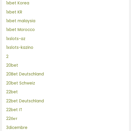
1xbet Korea
1xbet KR
1xbet malaysia
1xbet Morocco
1xslots-az
1xslots-kazino
2
20bet
20Bet Deutschland
20bet Schweiz
22bet
22bet Deutschland
22bet IT
22бет
3dicembre