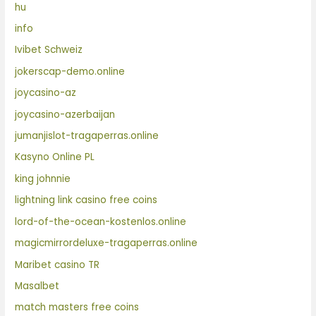
hu
info
Ivibet Schweiz
jokerscap-demo.online
joycasino-az
joycasino-azerbaijan
jumanjislot-tragaperras.online
Kasyno Online PL
king johnnie
lightning link casino free coins
lord-of-the-ocean-kostenlos.online
magicmirrordeluxe-tragaperras.online
Maribet casino TR
Masalbet
match masters free coins