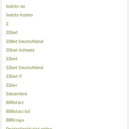
1xslots-az
1xslots-kazino
2
20bet
20Bet Deutschland
20bet Schweiz
22bet
22bet Deutschland
22bet IT
22бет
3dicembre
888starz
888starz bd
888старз