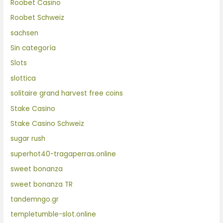
Roobet Casino
Roobet Schweiz
sachsen
Sin categoría
Slots
slottica
solitaire grand harvest free coins
Stake Casino
Stake Casino Schweiz
sugar rush
superhot40-tragaperras.online
sweet bonanza
sweet bonanza TR
tandemngo.gr
templetumble-slot.online