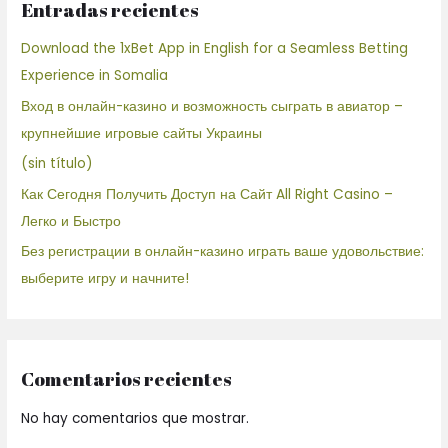
Entradas recientes
Download the 1xBet App in English for a Seamless Betting
Experience in Somalia
Вход в онлайн-казино и возможность сыграть в авиатор –
крупнейшие игровые сайты Украины
(sin título)
Как Сегодня Получить Доступ на Сайт All Right Casino –
Легко и Быстро
Без регистрации в онлайн-казино играть ваше удовольствие:
выберите игру и начните!
Comentarios recientes
No hay comentarios que mostrar.