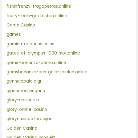
fishinfrenzy-tragaperras.online
fruity-reels-gokkasten.online
Gama Casino
games
gaminator bonus coins
gates-of-olympus-1000-slot.online
gems-bonanza-demo.online
gemsbonanza-echtgeld-spielen.online
gennaiapaidia.gr
giacomoarengario
glory-casinos tr
glory-online-casino
glorycasinoazerbaijan
Golden Casino
Golden Casino Schweiz