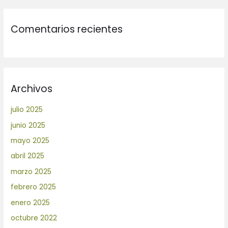
Comentarios recientes
Archivos
julio 2025
junio 2025
mayo 2025
abril 2025
marzo 2025
febrero 2025
enero 2025
octubre 2022