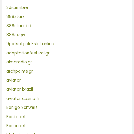
3dicembre
888starz
888starz bd
888старз
9potsofgold-slot.online
adaptationfestival.gr
almaradio.gr
archpoints.gr
aviator
aviator brazil
aviator casino fr
Bahigo Schweiz
Bankobet
Basaribet