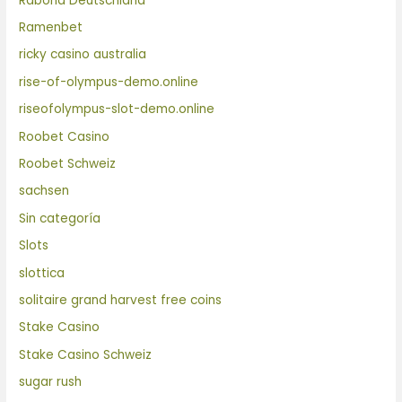
Rabona Deutschland
Ramenbet
ricky casino australia
rise-of-olympus-demo.online
riseofolympus-slot-demo.online
Roobet Casino
Roobet Schweiz
sachsen
Sin categoría
Slots
slottica
solitaire grand harvest free coins
Stake Casino
Stake Casino Schweiz
sugar rush