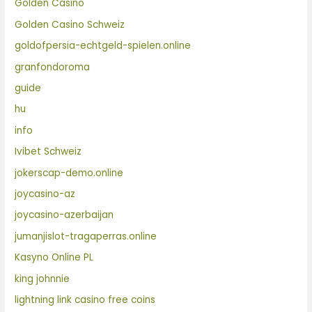
Golden Casino
Golden Casino Schweiz
goldofpersia-echtgeld-spielen.online
granfondoroma
guide
hu
info
Ivibet Schweiz
jokerscap-demo.online
joycasino-az
joycasino-azerbaijan
jumanjislot-tragaperras.online
Kasyno Online PL
king johnnie
lightning link casino free coins