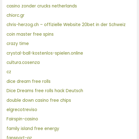
casino zonder crucks netherlands
chiorc.gr
chris-herzog.ch – offizielle Website 20bet in der Schweiz
coin master free spins
crazy time
crystal-ball-kostenlos-spielen.online
cultura.cosenza
cz
dice dream free rolls
Dice Dreams free rolls hack Deutsch
double down casino free chips
elgrecotreviso
Fairspin-casino
family island free energy
fansport-az