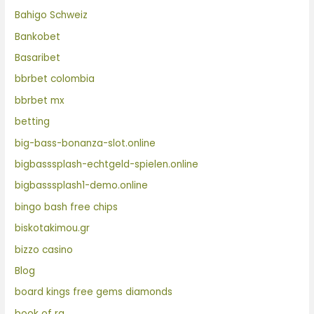
Bahigo Schweiz
Bankobet
Basaribet
bbrbet colombia
bbrbet mx
betting
big-bass-bonanza-slot.online
bigbasssplash-echtgeld-spielen.online
bigbasssplash1-demo.online
bingo bash free chips
biskotakimou.gr
bizzo casino
Blog
board kings free gems diamonds
book of ra