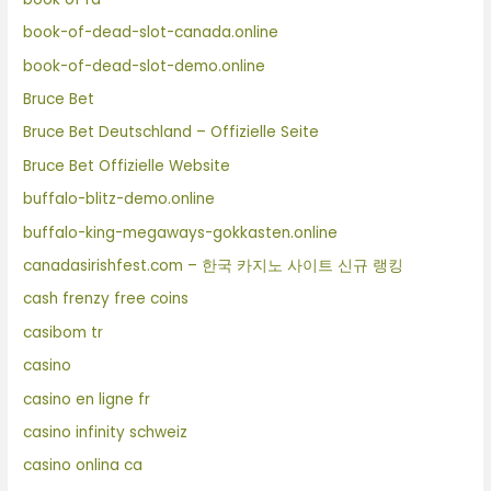
book-of-dead-slot-canada.online
book-of-dead-slot-demo.online
Bruce Bet
Bruce Bet Deutschland – Offizielle Seite
Bruce Bet Offizielle Website
buffalo-blitz-demo.online
buffalo-king-megaways-gokkasten.online
canadasirishfest.com – 한국 카지노 사이트 신규 랭킹
cash frenzy free coins
casibom tr
casino
casino en ligne fr
casino infinity schweiz
casino onlina ca