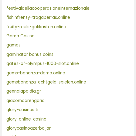
festivaldellacooperazioneinternazionale
fishinfrenzy-tragaperras.online
fruity-reels-gokkasten.online
Gama Casino
games
gaminator bonus coins
gates-of-olympus-1000-slot.online
gems-bonanza-demo.online
gemsbonanza-echtgeld-spielen.online
gennaiapaidia.gr
giacomoarengario
glory-casinos tr
glory-online-casino
glorycasinoazerbaijan