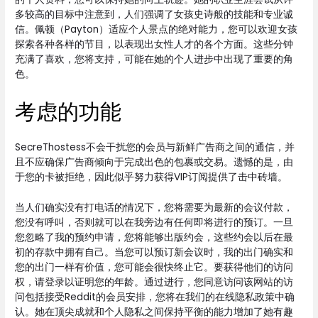
多较高的目标中注意到，人们强调了女孩史诗般的技能和专业诚
信。佩顿（Payton）适应个人景点的绝对能力，您可以欢迎女孩
探索各种各样的节目，以表现出女性人才的各个方面。这些分钟
充满了喜欢，您将支持，可能在她的个人进步中出现了重要的角
色。
考虑的功能
SecreThostess不会干扰您的会员与新鲜广告商之间的通信，并
且不应确保广告商倾向于完成出色的包裹或交易。遗憾的是，由
于您的卡被拒绝，因此似乎努力获得VIP订阅提供了击中砖墙。
当人们确实没有打电话的情况下，您将需要为最新的会议付款，
您没有呼叫，否则就可以在我旁边有任何即将进行的预订。一旦
您忽略了我的预约申请，您将能够出版约会，这些约会以后在最
初的存款中拥有自己。当您可以预订新会议时，我的出门确实和
您的出门一样有价值，您可能会很快终止它。要获得他们的访问
权，请登录以证明您的年龄。通过进行，您同意访问该网站的访
问包括接受Reddit的会员安排，您将在我们的在线隐私政策中确
认。她在顶尖成就和个人隐私之间保持平衡的能力增加了她有趣