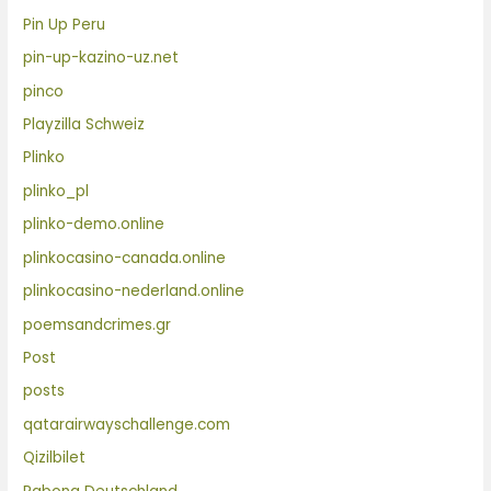
Pin Up Peru
pin-up-kazino-uz.net
pinco
Playzilla Schweiz
Plinko
plinko_pl
plinko-demo.online
plinkocasino-canada.online
plinkocasino-nederland.online
poemsandcrimes.gr
Post
posts
qatarairwayschallenge.com
Qizilbilet