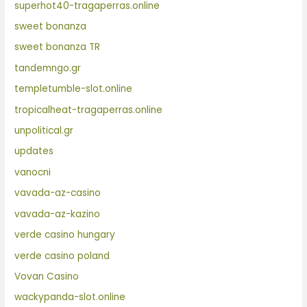
superhot40-tragaperras.online
sweet bonanza
sweet bonanza TR
tandemngo.gr
templetumble-slot.online
tropicalheat-tragaperras.online
unpolitical.gr
updates
vanocni
vavada-az-casino
vavada-az-kazino
verde casino hungary
verde casino poland
Vovan Casino
wackypanda-slot.online