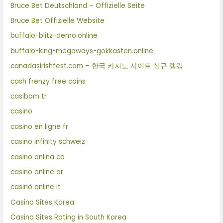
Bruce Bet Deutschland – Offizielle Seite
Bruce Bet Offizielle Website
buffalo-blitz-demo.online
buffalo-king-megaways-gokkasten.online
canadasirishfest.com – 한국 카지노 사이트 신규 랭킹
cash frenzy free coins
casibom tr
casino
casino en ligne fr
casino infinity schweiz
casino onlina ca
casino online ar
casinò online it
Casino Sites Korea
Casino Sites Rating in South Korea