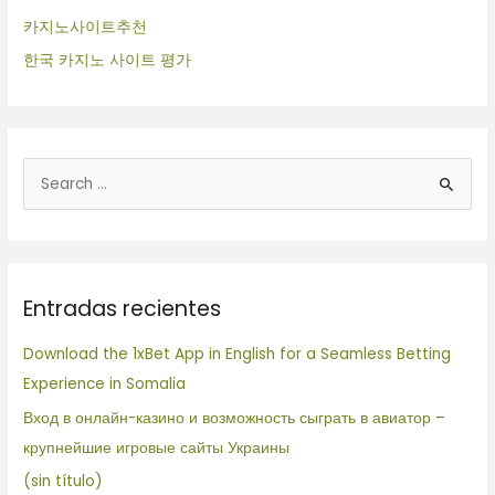
카지노사이트추천
한국 카지노 사이트 평가
B
u
s
c
Entradas recientes
a
r
Download the 1xBet App in English for a Seamless Betting
p
Experience in Somalia
o
Вход в онлайн-казино и возможность сыграть в авиатор –
r
крупнейшие игровые сайты Украины
:
(sin título)