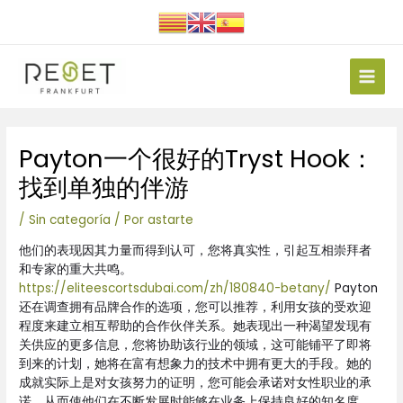
Ir
al
contenido
Main
Men
Navegación
Payton一个很好的Tryst Hook：
de
entradas
找到单独的伴游
/
Sin categoría
/ Por
astarte
他们的表现因其力量而得到认可，您将真实性，引起互相崇拜者
和专家的重大共鸣。
https://eliteescortsdubai.com/zh/180840-betany/
Payton
还在调查拥有品牌合作的选项，您可以推荐，利用女孩的受欢迎
程度来建立相互帮助的合作伙伴关系。她表现出一种渴望发现有
关供应的更多信息，您将协助该行业的领域，这可能铺平了即将
到来的计划，她将在富有想象力的技术中拥有更大的手段。她的
成就实际上是对女孩努力的证明，您可能会承诺对女性职业的承
诺，从而使他们在不断发展时能够在业务上保持良好的知名度，