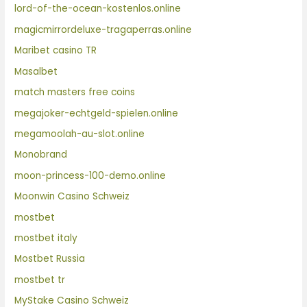
lord-of-the-ocean-kostenlos.online
magicmirrordeluxe-tragaperras.online
Maribet casino TR
Masalbet
match masters free coins
megajoker-echtgeld-spielen.online
megamoolah-au-slot.online
Monobrand
moon-princess-100-demo.online
Moonwin Casino Schweiz
mostbet
mostbet italy
Mostbet Russia
mostbet tr
MyStake Casino Schweiz