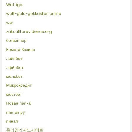
Wettigo
wolf-gold-gokkasten.online
ww
zakcallforevidence.org
бетвиннер
Комета Казино
лайнбет
лфйнбет
мельбет
Микрокредит
мостбет
Новая папка
пин ап ру
пинап
온라인카지노사이트