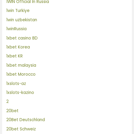
1WIN Official In Russia
1win Turkiye
1win uzbekistan
1winRussia
1xbet casino BD
1xbet Korea
1xbet KR
1xbet malaysia
1xbet Morocco
1xslots-az
1xslots-kazino
2
20bet
20Bet Deutschland
20bet Schweiz