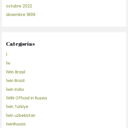
octubre 2022
diciembre 1899
Categorías
1
1w
1Win Brasil
1win Brazil
1win India
1WIN Official In Russia
1win Turkiye
1win uzbekistan
1winRussia