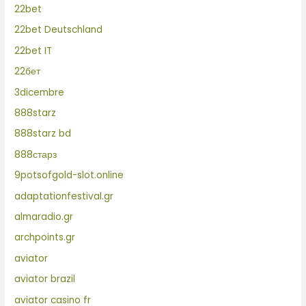
22bet
22bet Deutschland
22bet IT
22бет
3dicembre
888starz
888starz bd
888старз
9potsofgold-slot.online
adaptationfestival.gr
almaradio.gr
archpoints.gr
aviator
aviator brazil
aviator casino fr