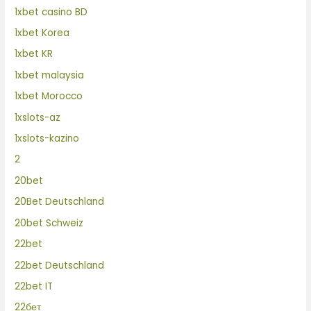
1xbet casino BD
1xbet Korea
1xbet KR
1xbet malaysia
1xbet Morocco
1xslots-az
1xslots-kazino
2
20bet
20Bet Deutschland
20bet Schweiz
22bet
22bet Deutschland
22bet IT
22бет