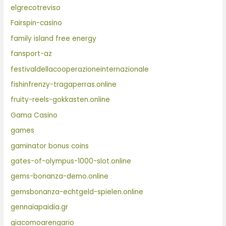
elgrecotreviso
Fairspin-casino
family island free energy
fansport-az
festivaldellacooperazioneinternazionale
fishinfrenzy-tragaperras.online
fruity-reels-gokkasten.online
Gama Casino
games
gaminator bonus coins
gates-of-olympus-1000-slot.online
gems-bonanza-demo.online
gemsbonanza-echtgeld-spielen.online
gennaiapaidia.gr
giacomoarengario