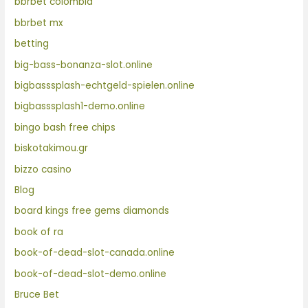
bbrbet colombia
bbrbet mx
betting
big-bass-bonanza-slot.online
bigbasssplash-echtgeld-spielen.online
bigbasssplash1-demo.online
bingo bash free chips
biskotakimou.gr
bizzo casino
Blog
board kings free gems diamonds
book of ra
book-of-dead-slot-canada.online
book-of-dead-slot-demo.online
Bruce Bet