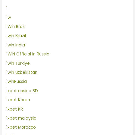
1
1w
1Win Brasil
1win Brazil
1win India
1WIN Official In Russia
1win Turkiye
1win uzbekistan
1winRussia
1xbet casino BD
1xbet Korea
1xbet KR
1xbet malaysia
1xbet Morocco