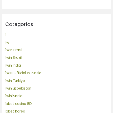
Categorías
1
1w
1Win Brasil
1win Brazil
1win India
1WIN Official In Russia
1win Turkiye
1win uzbekistan
1winRussia
1xbet casino BD
1xbet Korea