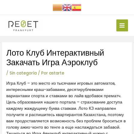
Ir
al
contenido
Main
Men
Navegación
Лото Клуб Интерактивный
de
entradas
Закачать Игра Аэроклуб
/
Sin categoría
/ Por
astarte
Игра Клуб – это место из тысячами игровых автоматов,
интересными краш-забавами, десятирублевками
вариантами спорта и ставками во лайв вдобавок прематч.
Цель образования нашего портала – страхование доступа
каждому жаждущему буква ставкам. Лото КЗ направлен
получите и распишитесь квартирантов Казахстана, поэтому
вам продоставляется возможность без проблем броситься в
голову ажио-конто во тенге а еще наслаждаться забавой.
Тешиться во Игра Авиаклуб интерактивный нужно с