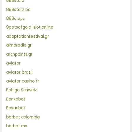
888starz
888starz bd
888старз
9potsofgold-slot.online
adaptationfestival.gr
almaradio.gr
archpoints.gr
aviator
aviator brazil
aviator casino fr
Bahigo Schweiz
Bankobet
Basaribet
bbrbet colombia
bbrbet mx