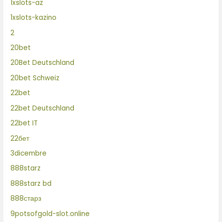
1xslots-az
1xslots-kazino
2
20bet
20Bet Deutschland
20bet Schweiz
22bet
22bet Deutschland
22bet IT
22бет
3dicembre
888starz
888starz bd
888старз
9potsofgold-slot.online