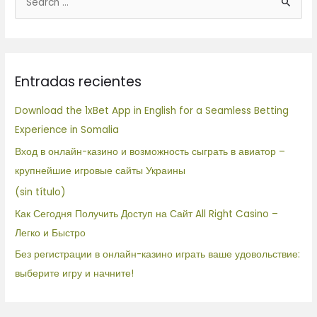
B
u
s
c
Entradas recientes
a
r
Download the 1xBet App in English for a Seamless Betting
p
Experience in Somalia
o
Вход в онлайн-казино и возможность сыграть в авиатор –
r
крупнейшие игровые сайты Украины
:
(sin título)
Как Сегодня Получить Доступ на Сайт All Right Casino –
Легко и Быстро
Без регистрации в онлайн-казино играть ваше удовольствие:
выберите игру и начните!