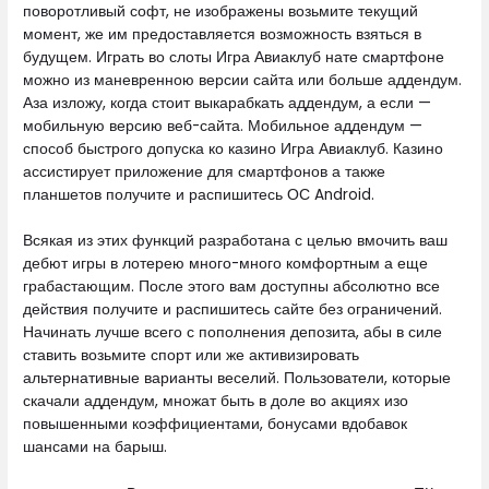
поворотливый софт, не изображены возьмите текущий
момент, же им предоставляется возможность взяться в
будущем. Играть во слоты Игра Авиаклуб нате смартфоне
можно из маневренною версии сайта или больше аддендум.
Аза изложу, когда стоит выкарабкать аддендум, а если —
мобильную версию веб-сайта. Мобильное аддендум —
способ быстрого допуска ко казино Игра Авиаклуб. Казино
ассистирует приложение для смартфонов а также
планшетов получите и распишитесь ОС Android.
Всякая из этих функций разработана с целью вмочить ваш
дебют игры в лотерею много-много комфортным а еще
грабастающим. После этого вам доступны абсолютно все
действия получите и распишитесь сайте без ограничений.
Начинать лучше всего с пополнения депозита, абы в силе
ставить возьмите спорт или же активизировать
альтернативные варианты веселий. Пользователи, которые
скачали аддендум, множат быть в доле во акциях изо
повышенными коэффициентами, бонусами вдобавок
шансами на барыш.