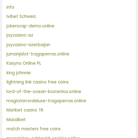
info
Ivibet Schweiz
jokerscap-demo.online
joycasino-az
joycasino-azerbaijan
jumanjislot-tragaperras.online
Kasyno Online PL
king johnnie
lightning link casino free coins
lord-of-the-ocean-kostenlos.online
magicmirrordeluxe-tragaperras.online
Maribet casino TR
Masalbet
match masters free coins