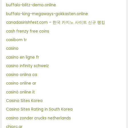
buffalo-blitz-demo.online
buffalo-king-megaways-gokkasten.online
canadasirishfest.com – 한국 카지노 사이트 신규 랭킹
cash frenzy free coins
casibom tr
casino
casino en ligne fr
casino infinity schweiz
casino onlina ca
casino online ar
casinò online it
Casino Sites Korea
Casino Sites Rating in South Korea
casino zonder crucks netherlands
chiorc.gr