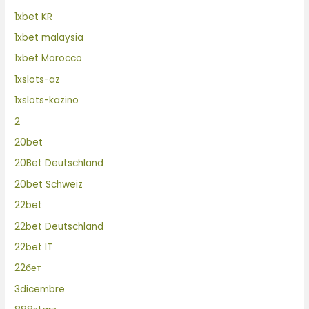
1xbet KR
1xbet malaysia
1xbet Morocco
1xslots-az
1xslots-kazino
2
20bet
20Bet Deutschland
20bet Schweiz
22bet
22bet Deutschland
22bet IT
22бет
3dicembre