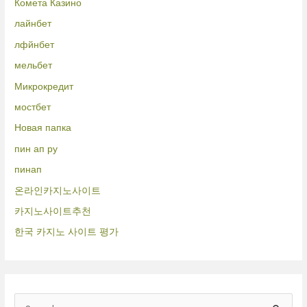
Комета Казино
лайнбет
лфйнбет
мельбет
Микрокредит
мостбет
Новая папка
пин ап ру
пинап
온라인카지노사이트
카지노사이트추천
한국 카지노 사이트 평가