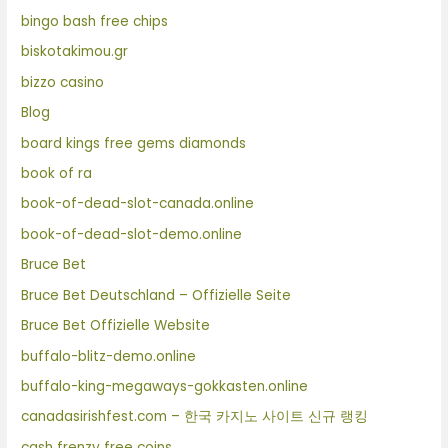
bingo bash free chips
biskotakimou.gr
bizzo casino
Blog
board kings free gems diamonds
book of ra
book-of-dead-slot-canada.online
book-of-dead-slot-demo.online
Bruce Bet
Bruce Bet Deutschland – Offizielle Seite
Bruce Bet Offizielle Website
buffalo-blitz-demo.online
buffalo-king-megaways-gokkasten.online
canadasirishfest.com – 한국 카지노 사이트 신규 랭킹
cash frenzy free coins