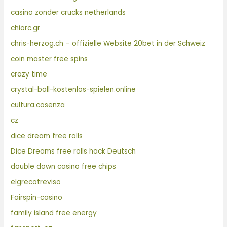
casino zonder crucks netherlands
chiorc.gr
chris-herzog.ch – offizielle Website 20bet in der Schweiz
coin master free spins
crazy time
crystal-ball-kostenlos-spielen.online
cultura.cosenza
cz
dice dream free rolls
Dice Dreams free rolls hack Deutsch
double down casino free chips
elgrecotreviso
Fairspin-casino
family island free energy