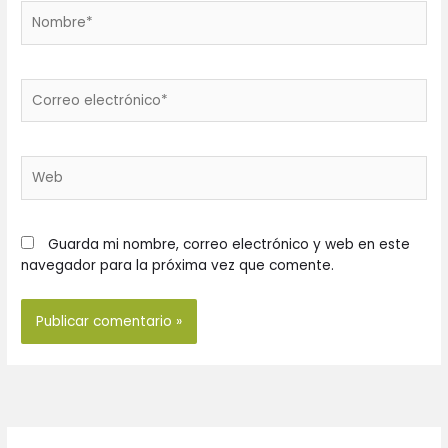
Nombre*
Correo
electrónico*
Web
Guarda mi nombre, correo electrónico y web en este
navegador para la próxima vez que comente.