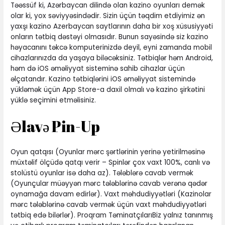
Təəssüf ki, Azərbaycan dilində olan kazino oyunları demək
olar ki, yox səviyyəsindədir. Sizin üçün təqdim etdiyimiz ən
yaxşı kazino Azerbaycan saytlarının daha bir xoş xüsusiyyəti
onların tətbiq dəstəyi olmasıdır. Bunun sayəsində siz kazino
həyacanını təkcə komputerinizdə deyil, eyni zamanda mobil
cihazlarınızda da yaşaya biləcəksiniz. Tətbiqlər həm Android,
həm də iOS əməliyyat sisteminə sahib cihazlar üçün
əlçatandır. Kazino tətbiqlərini iOS əməliyyat sistemində
yükləmək üçün App Store-a daxil olmalı və kazino şirkətini
yüklə seçimini etməlisiniz.
Əlavə Pin-Up
Oyun qatqısı (Oyunlar mərc şərtlərinin yerinə yetirilməsinə
müxtəlif ölçüdə qatqı verir – Spinlər çox vaxt 100%, canlı və
stolüstü oyunlar isə daha az). Tələblərə cavab vermək
(Oyunçular müəyyən mərc tələblərinə cavab verənə qədər
oynamağa davam edirlər). Vaxt məhdudiyyətləri (Kazinolar
mərc tələblərinə cavab vermək üçün vaxt məhdudiyyətləri
tətbiq edə bilərlər). Proqram TəminatçılarıBiz yalnız tanınmış