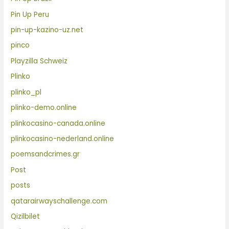
Pin Up Peru
pin-up-kazino-uz.net
pinco
Playzilla Schweiz
Plinko
plinko_pl
plinko-demo.online
plinkocasino-canada.online
plinkocasino-nederland.online
poemsandcrimes.gr
Post
posts
qatarairwayschallenge.com
Qizilbilet