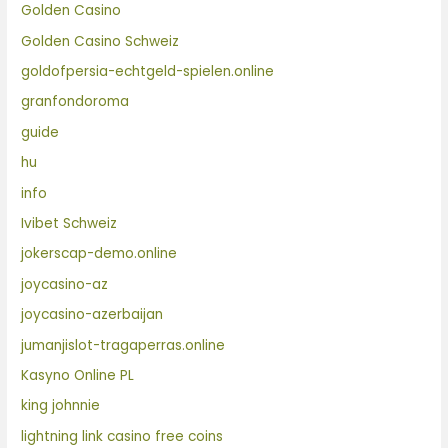
Golden Casino
Golden Casino Schweiz
goldofpersia-echtgeld-spielen.online
granfondoroma
guide
hu
info
Ivibet Schweiz
jokerscap-demo.online
joycasino-az
joycasino-azerbaijan
jumanjislot-tragaperras.online
Kasyno Online PL
king johnnie
lightning link casino free coins