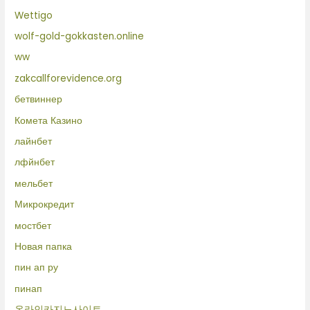
Wettigo
wolf-gold-gokkasten.online
ww
zakcallforevidence.org
бетвиннер
Комета Казино
лайнбет
лфйнбет
мельбет
Микрокредит
мостбет
Новая папка
пин ап ру
пинап
온라인카지노사이트