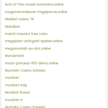
lord-of-the-ocean-kostenlos.online
magicmirrordeluxe-tragaperras.online
Maribet casino TR
Masalbet
match masters free coins
megajoker-echtgeld-spielen.online
megamoolah-au-slot.online
Monobrand
moon-princess-100-demo.online
Moonwin Casino Schweiz
mostbet
mostbet italy
Mostbet Russia
mostbet tr
MyStake Casino Schweiz