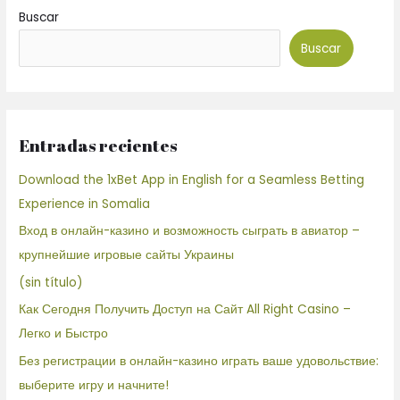
Buscar
Buscar
Entradas recientes
Download the 1xBet App in English for a Seamless Betting
Experience in Somalia
Вход в онлайн-казино и возможность сыграть в авиатор –
крупнейшие игровые сайты Украины
(sin título)
Как Сегодня Получить Доступ на Сайт All Right Casino –
Легко и Быстро
Без регистрации в онлайн-казино играть ваше удовольствие:
выберите игру и начните!