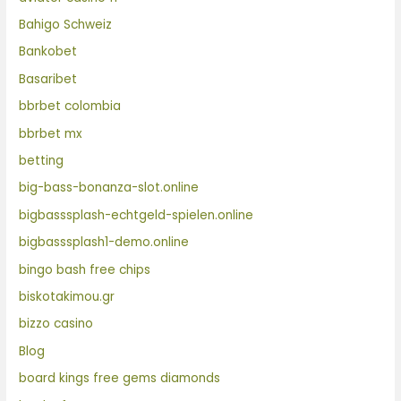
Bahigo Schweiz
Bankobet
Basaribet
bbrbet colombia
bbrbet mx
betting
big-bass-bonanza-slot.online
bigbasssplash-echtgeld-spielen.online
bigbasssplash1-demo.online
bingo bash free chips
biskotakimou.gr
bizzo casino
Blog
board kings free gems diamonds