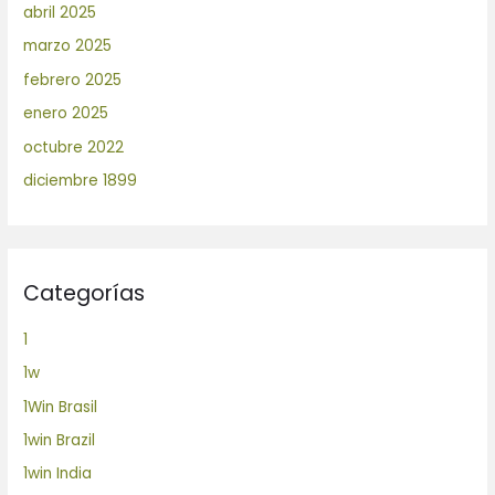
abril 2025
marzo 2025
febrero 2025
enero 2025
octubre 2022
diciembre 1899
Categorías
1
1w
1Win Brasil
1win Brazil
1win India