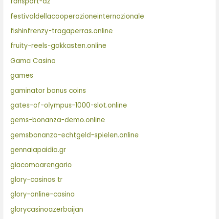
fansport-az
festivaldellacooperazioneinternazionale
fishinfrenzy-tragaperras.online
fruity-reels-gokkasten.online
Gama Casino
games
gaminator bonus coins
gates-of-olympus-1000-slot.online
gems-bonanza-demo.online
gemsbonanza-echtgeld-spielen.online
gennaiapaidia.gr
giacomoarengario
glory-casinos tr
glory-online-casino
glorycasinoazerbaijan