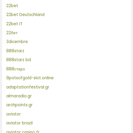
22bet
22bet Deutschland
22bet IT
22бет
3dicembre
888starz
888starz bd
888старз
9potsofgold-slot.online
adaptationfestival.gr
almaradio.gr
archpoints.gr
aviator
aviator brazil
aviator casino fr