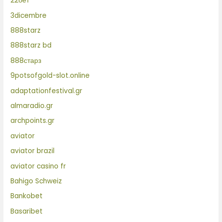
22бет
3dicembre
888starz
888starz bd
888старз
9potsofgold-slot.online
adaptationfestival.gr
almaradio.gr
archpoints.gr
aviator
aviator brazil
aviator casino fr
Bahigo Schweiz
Bankobet
Basaribet