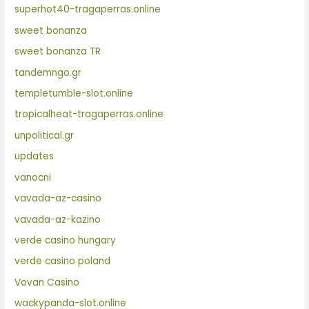
superhot40-tragaperras.online
sweet bonanza
sweet bonanza TR
tandemngo.gr
templetumble-slot.online
tropicalheat-tragaperras.online
unpolitical.gr
updates
vanocni
vavada-az-casino
vavada-az-kazino
verde casino hungary
verde casino poland
Vovan Casino
wackypanda-slot.online