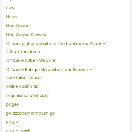
new
News
Nine Casino
Nine Casino Schweiz
Official global website of the bookmaker 22bet –
22betofficial.com
Offizielle 20bet-Website
Offizielle Bahigo-Mirrorsite in der Schweiz –
cocktailsbitters.ch
online casino au
organismosathinas.gr
pages
palazzocornermocenigo
Pin UP
Pin Up Brazil