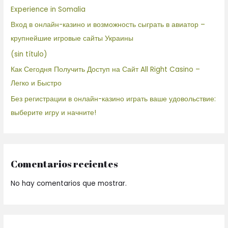
Experience in Somalia
Вход в онлайн-казино и возможность сыграть в авиатор –
крупнейшие игровые сайты Украины
(sin título)
Как Сегодня Получить Доступ на Сайт All Right Casino –
Легко и Быстро
Без регистрации в онлайн-казино играть ваше удовольствие:
выберите игру и начните!
Comentarios recientes
No hay comentarios que mostrar.