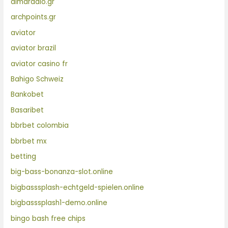
almaradio.gr
archpoints.gr
aviator
aviator brazil
aviator casino fr
Bahigo Schweiz
Bankobet
Basaribet
bbrbet colombia
bbrbet mx
betting
big-bass-bonanza-slot.online
bigbasssplash-echtgeld-spielen.online
bigbasssplash1-demo.online
bingo bash free chips