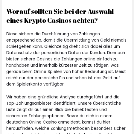
Worauf sollten Sie bei der Auswahl
eines Krypto Casinos achten?
Diese sichern die Durchführung von Zahlungen
entsprechend ab, damit die Übermittlung von Geld niemals
schiefgehen kann. Gleichzeitig dreht sich dabei alles um
Datenschutz der persönlichen Daten der Kunden. Dennoch
bieten sichere Casinos die Zahlungen online einfach zu
handhaben und innerhalb kürzester Zeit zu tätigen, was
gerade beim Online Spielen von hoher Bedeutung ist. Meist
reicht nur der persönliche Pin und schon ist das Geld auf
dem Spielerkonto verfügbar.
Wir haben eine gründliche Analyse durchgeführt und die
Top-Zahlungsanbieter identifiziert. Unsere übersichtliche
Liste zeigt dir auf einen Blick die beliebtesten und
sichersten Zahlungsoptionen. Bevor du dich in einem
deutschen Online Casino anmeldest, kannst du hier
herausfinden, welche Zahlungsmethoden besonders sicher