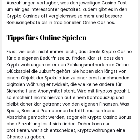
Auszahlungen verfügbar, was den jeweiligen Casino Test
um einiges interessanter gestaltet. Zudem gibt es in den
Crypto Casinos oft vergleichsweise mehr und bessere
Bonusangebote als in traditionellen Online Casinos.
Tipps fürs Online Spielen
Es ist vielleicht nicht immer leicht, das ideale Krypto Casino
für die eigenen Bedürfnisse zu finden. Klar ist, dass den
Kryptowährungen unter den Zahlungsmethoden im Online
Glücksspiel die Zukunft gehört. Sie haben sich längst von
einem Objekt der Spekulation zu einer ernstzunehmenden
digitalen Währung entwickelt, die wie keine andere für
Sicherheit und Anonymität steht. Wird mit Kryptos gezahlt,
so erscheint nichts hiervon auf einem Kontoauszug und
bleibt daher klar getrennt von den eigenen Finanzen. Was
Spiele, Boni und Promotionen betrifft, müssen keine
Abstriche gemacht werden, sogar ein Krypto Casino Bonus
ohne Einzahlung lässt sich finden. Daher kann nur
profitieren, wer sich entscheidet, Kryptowährungen eine
Chance zu geben.