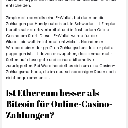
entscheiden.
Zimpler ist ebenfalls eine E-Wallet, bei der man die
Zahlungen per Handy autorisiert. In Schweden ist Zimpler
bereits sehr stark verbreitet und in fast jedem Online
Casino am Start. Dieses E-Wallet wurde für die
Glücksspielwelt im Internet entwickelt. Nachdem mit
Wirecard einer der größten Zahlungsdienstleister pleite
gegangen ist, ist davon auszugehen, dass immer mehr
Seiten auf diese gute und sichere Alternative
zurückgreifen. Bei Wero handelt es sich um eine Casino-
Zahlungsmethode, die im deutschsprachigen Raum noch
nicht angekommen ist.
Ist Ethereum besser als
Bitcoin für Online-Casino-
Zahlungen?