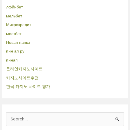
лфйнбет
мельбет
Микрокредит
мостбет
Новая папка
пин ап ру
пинап
온라인카지노사이트
카지노사이트추천
한국 카지노 사이트 평가
B
u