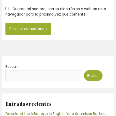
Guarda mi nombre, correo electrónico y web en este
navegador para la próxima vez que comente.
Buscar
Buscar
Entradas recientes
Download the 1xBet App in English for a Seamless Betting