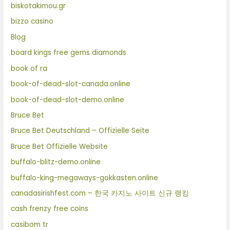
biskotakimou.gr
bizzo casino
Blog
board kings free gems diamonds
book of ra
book-of-dead-slot-canada.online
book-of-dead-slot-demo.online
Bruce Bet
Bruce Bet Deutschland – Offizielle Seite
Bruce Bet Offizielle Website
buffalo-blitz-demo.online
buffalo-king-megaways-gokkasten.online
canadasirishfest.com – 한국 카지노 사이트 신규 랭킹
cash frenzy free coins
casibom tr