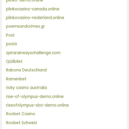
plinko-demo.online
plinkocasino-canada.online
plinkocasino-nederland.online
poemsandcrimes.gr
Post
posts
qatarairwayschallenge.com
Qizilbilet
Rabona Deutschland
Ramenbet
ricky casino australia
rise-of-olympus-demo.online
riseofolympus-slot-demo.online
Roobet Casino
Roobet Schweiz