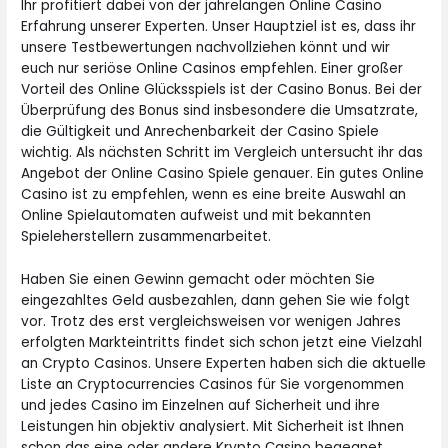
Ihr profitiert dabei von der jahrelangen Online Casino
Erfahrung unserer Experten. Unser Hauptziel ist es, dass ihr
unsere Testbewertungen nachvollziehen könnt und wir
euch nur seriöse Online Casinos empfehlen. Einer großer
Vorteil des Online Glücksspiels ist der Casino Bonus. Bei der
Überprüfung des Bonus sind insbesondere die Umsatzrate,
die Gültigkeit und Anrechenbarkeit der Casino Spiele
wichtig. Als nächsten Schritt im Vergleich untersucht ihr das
Angebot der Online Casino Spiele genauer. Ein gutes Online
Casino ist zu empfehlen, wenn es eine breite Auswahl an
Online Spielautomaten aufweist und mit bekannten
Spieleherstellern zusammenarbeitet.
Haben Sie einen Gewinn gemacht oder möchten Sie
eingezahltes Geld ausbezahlen, dann gehen Sie wie folgt
vor. Trotz des erst vergleichsweisen vor wenigen Jahres
erfolgten Markteintritts findet sich schon jetzt eine Vielzahl
an Crypto Casinos. Unsere Experten haben sich die aktuelle
Liste an Cryptocurrencies Casinos für Sie vorgenommen
und jedes Casino im Einzelnen auf Sicherheit und ihre
Leistungen hin objektiv analysiert. Mit Sicherheit ist Ihnen
schon das eine oder andere Krypto Сasino begegnet.