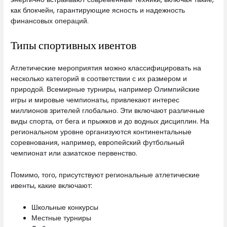
как блокчейн, гарантирующие ясность и надежность
финансовых операций.
Типы спортивных ивентов
Атлетические мероприятия можно классифицировать на
несколько категорий в соответствии с их размером и
природой. Всемирные турниры, например Олимпийские
игры и мировые чемпионаты, привлекают интерес
миллионов зрителей глобально. Эти включают различные
виды спорта, от бега и прыжков и до водных дисциплин. На
региональном уровне организуются континентальные
соревнования, например, европейский футбольный
чемпионат или азиатское первенство.
Помимо, того, присутствуют региональные атлетические
ивенты, какие включают:
Школьные конкурсы
Местные турниры