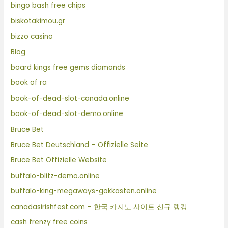
bingo bash free chips
biskotakimou.gr
bizzo casino
Blog
board kings free gems diamonds
book of ra
book-of-dead-slot-canada.online
book-of-dead-slot-demo.online
Bruce Bet
Bruce Bet Deutschland – Offizielle Seite
Bruce Bet Offizielle Website
buffalo-blitz-demo.online
buffalo-king-megaways-gokkasten.online
canadasirishfest.com – 한국 카지노 사이트 신규 랭킹
cash frenzy free coins