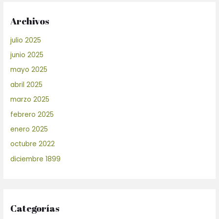
Archivos
julio 2025
junio 2025
mayo 2025
abril 2025
marzo 2025
febrero 2025
enero 2025
octubre 2022
diciembre 1899
Categorías