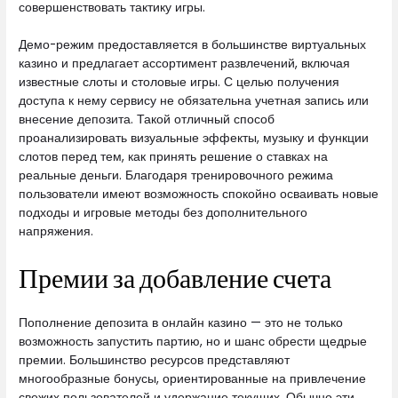
совершенствовать тактику игры.
Демо-режим предоставляется в большинстве виртуальных
казино и предлагает ассортимент развлечений, включая
известные слоты и столовые игры. С целью получения
доступа к нему сервису не обязательна учетная запись или
внесение депозита. Такой отличный способ
проанализировать визуальные эффекты, музыку и функции
слотов перед тем, как принять решение о ставках на
реальные деньги. Благодаря тренировочного режима
пользователи имеют возможность спокойно осваивать новые
подходы и игровые методы без дополнительного
напряжения.
Премии за добавление счета
Пополнение депозита в онлайн казино — это не только
возможность запустить партию, но и шанс обрести щедрые
премии. Большинство ресурсов представляют
многообразные бонусы, ориентированные на привлечение
свежих пользователей и удержание текущих. Обычно эти