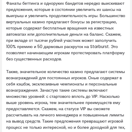
Фанаты беттинга и одноруких бандитов нередко выискивают
предложения, которые в состоянии увеличить их шансы на
выигрыш и увеличить продолжительность игры. Большинство
виртуальных казино предлагают бонусы за регистрацию,
которые содержат бесплатные вращения на известных
автоматах или дополнительные деньги на баланс. Скажем,
при вкладе от тысячи рублей участник может заполучить
100% премию и 50 дармовых раскруток на Starburst. Это
позволяет начинающим игрокам протестировать платформу
без существенных расходов.
Также, значительное количество казино предлагают системы
вознаграждений для постоянных игроков. Оные содержат в
себя кэшбэк, эксклюзивные чемпионаты и персональные
вознаграждения. Зачастую такие системы включают
множество уровней: с стартового вплоть до VIP. Насколько
выше уровень игрока, тем значительнее преимуществ ему
предоставляется. Скажем, на статусе VIP вы сможете
рассчитывать на личного менеджера и повышенные лимиты
на вывод средств. Такие предложения превращают игровой
процесс не только интересной, но и более доходной для тех,