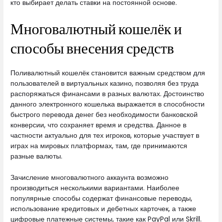
кто выбирает делать ставки на постоянной основе.
Многовалютный кошелёк и
способы внесения средств
Поливалютный кошелёк становится важным средством для
пользователей в виртуальных казино, позволяя без труда
распоряжаться финансами в разных валютах. Достоинство
данного электронного кошелька выражается в способности
быстрого перевода денег без необходимости банковской
конверсии, что сохраняет время и средства. Данное в
частности актуально для тех игроков, которые участвует в
играх на мировых платформах, там, где принимаются
разные валюты.
Зачисление многовалютного аккаунта возможно
производиться несколькими вариантами. Наиболее
популярные способы содержат финансовые переводы,
использование кредитовых и дебетных карточек, а также
цифровые платежные системы, такие как PayPal или Skrill.