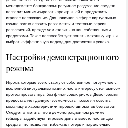
менеджменте банкроллом: разумное разделение средств
позволит минимизировать проигрышей и продолжить
игровое наслаждение. Для новичков в сфере виртуальных
казино важно освоить регламенты и тестовые версии
развлечений, прежде чем ставить на кон собственными
средствами. Такое поспособствует понять механику игры и
выбрать эффективную подход для достижения успеха.
Настройки демонстрационного
режима
Игроки, которые всего стартуют собственное погружение с
вселенной виртуальных казино, часто интересуются шансом
протестировать игры без финансовых рисков. Демо-режим
предоставляет данную-возможность, позволяя освоить
механику и характеристики игровых-автоматов без затрат.
Следует отметить, что в демонстрационном режиме
геймеры задействуют игровые деньги вместо настоящих
средств, что позволяет избежать потерь и параллельно