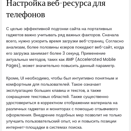
Настройка веб-ресурса для
телефонов
С целью эффективной подгонки сайта на портативных
гаджетов важно учитывать ряд важных факторов. Сначала
всего, нужно ускорить время загрузки веб-страниц. Согласно
анализам, более половины юзеров покидают веб-сайт, когда
его загрузка занимает более 3 секунд. Применение
актуальных методов, таких как AMP (Accelerated Mobile
Pages), может значительно повысить данный параметр.
Кроме, UI необходимо, чтобы был интуитивно понятным и
комфортным для пользователей. Такое означает
эксплуатацию больших клавиш и текстов, а также
сокращение текстовых областей. Также существенно
удостовериться в корректном отображении материала на
различных гаджетах и мониторах с помощью отзывчивого
оформления. Внедрение подобных мер позволит не только
улучшить пользовательский опыт, но и повысить позиции
интернет-площадки в системах поиска.