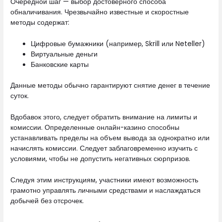
Очередной шаг — выбор достоверного способа
обналичивания. Чрезвычайно известные и скоростные
методы содержат:
Цифровые бумажники (например, Skrill или Neteller)
Виртуальные деньги
Банковские карты
Данные методы обычно гарантируют снятие денег в течение
суток.
Вдобавок этого, следует обратить внимание на лимиты и
комиссии. Определенные онлайн-казино способны
устанавливать пределы на объем вывода за однократно или
начислять комиссии. Следует заблаговременно изучить с
условиями, чтобы не допустить негативных сюрпризов.
Следуя этим инструкциям, участники имеют возможность
грамотно управлять личными средствами и наслаждаться
добычей без отсрочек.