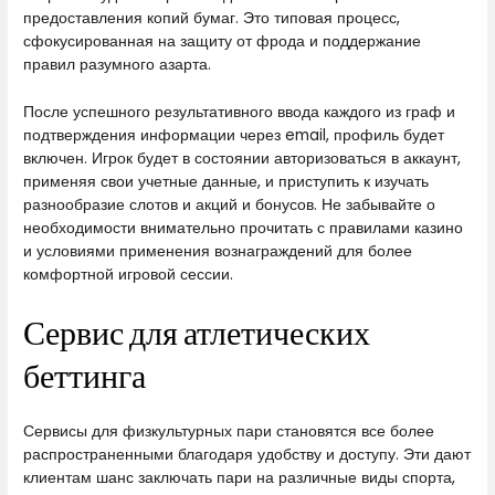
предоставления копий бумаг. Это типовая процесс,
сфокусированная на защиту от фрода и поддержание
правил разумного азарта.
После успешного результативного ввода каждого из граф и
подтверждения информации через email, профиль будет
включен. Игрок будет в состоянии авторизоваться в аккаунт,
применяя свои учетные данные, и приступить к изучать
разнообразие слотов и акций и бонусов. Не забывайте о
необходимости внимательно прочитать с правилами казино
и условиями применения вознаграждений для более
комфортной игровой сессии.
Сервис для атлетических
беттинга
Сервисы для физкультурных пари становятся все более
распространенными благодаря удобству и доступу. Эти дают
клиентам шанс заключать пари на различные виды спорта,