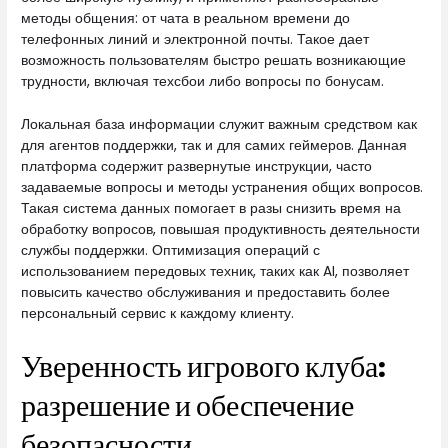
методы общения: от чата в реальном времени до
телефонных линий и электронной почты. Такое дает
возможность пользователям быстро решать возникающие
трудности, включая техсбои либо вопросы по бонусам.
Локальная база информации служит важным средством как
для агентов поддержки, так и для самих геймеров. Данная
платформа содержит развернутые инструкции, часто
задаваемые вопросы и методы устранения общих вопросов.
Такая система данных помогает в разы снизить время на
обработку вопросов, повышая продуктивность деятельности
службы поддержки. Оптимизация операций с
использованием передовых техник, таких как AI, позволяет
повысить качество обслуживания и предоставить более
персональный сервис к каждому клиенту.
Уверенность игрового клуба:
разрешение и обеспечение
безопасности