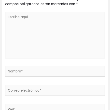
campos obligatorios están marcados con
*
Escribe
aquí...
Nombre*
Correo
electrónico*
Web