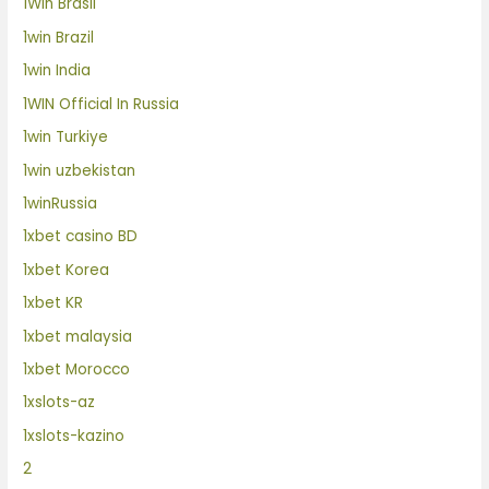
1Win Brasil
1win Brazil
1win India
1WIN Official In Russia
1win Turkiye
1win uzbekistan
1winRussia
1xbet casino BD
1xbet Korea
1xbet KR
1xbet malaysia
1xbet Morocco
1xslots-az
1xslots-kazino
2