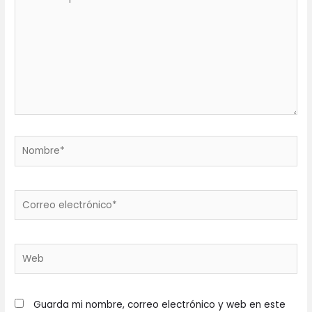
aquí...
Nombre*
Correo
electrónico*
Web
Guarda mi nombre, correo electrónico y web en este