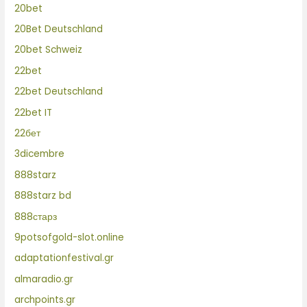
20bet
20Bet Deutschland
20bet Schweiz
22bet
22bet Deutschland
22bet IT
22бет
3dicembre
888starz
888starz bd
888старз
9potsofgold-slot.online
adaptationfestival.gr
almaradio.gr
archpoints.gr