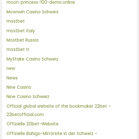
moon-princess-100-demo.online
Moonwin Casino Schweiz
mostbet
mostbet italy
Mostbet Russia
mostbet tr
MyStake Casino Schweiz
new
News
Nine Casino
Nine Casino Schweiz
Official global website of the bookmaker 22bet –
22betofficial.com
Offizielle 20bet-Website
Offizielle Bahigo-Mirrorsite in der Schweiz –