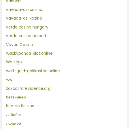
vanocni
vavada-az-casino
vavada-az-kazino
verde casino hungary
verde casino poland
Vovan Casino
wackypanda-slot.online
Wettigo
wolf-gold-gokkasten.online
ww
zakcallforevidence.org
бетвиннер
Комета Казино
лайнбет
лфйнбет