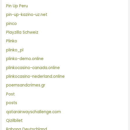
Pin Up Peru
pin-up-kazino-uz.net
pinco
Playzilla Schweiz
Plinko
plinko_pl
plinko-demo.online
plinkocasino-canada.online
plinkocasino-nederland.online
poemsandcrimes.gr
Post
posts
qatarairwayschallenge.com
Qizilbilet
Rabona Deutschland