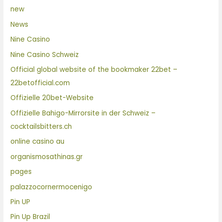
new
News
Nine Casino
Nine Casino Schweiz
Official global website of the bookmaker 22bet –
22betofficial.com
Offizielle 20bet-Website
Offizielle Bahigo-Mirrorsite in der Schweiz –
cocktailsbitters.ch
online casino au
organismosathinas.gr
pages
palazzocornermocenigo
Pin UP
Pin Up Brazil