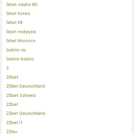
1xbet casino BD
1xbet Korea
1xbet KR
1xbet malaysia
1xbet Morocco
1xslots-az
1xslots-kazino
2
20bet
20Bet Deutschland
20bet Schweiz
22bet
22bet Deutschland
22bet IT
22бет