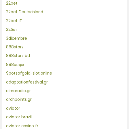
22bet
22bet Deutschland
22bet IT
22бет
3dicembre
888starz
888starz bd
888старз
9potsofgold-slot.online
adaptationfestival.gr
almaradio.gr
archpoints.gr
aviator
aviator brazil
aviator casino fr