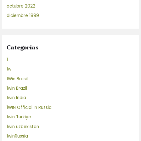
octubre 2022
diciembre 1899
Categorías
1
1w
1Win Brasil
1win Brazil
1win India
1WIN Official In Russia
1win Turkiye
1win uzbekistan
1winRussia