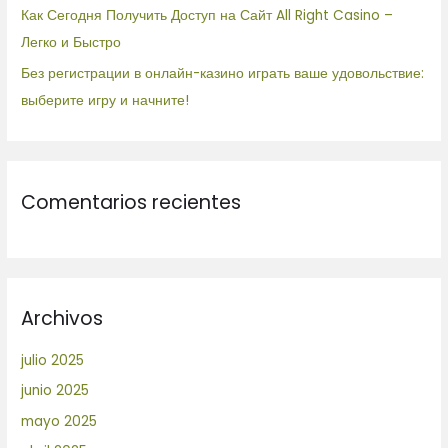
Как Сегодня Получить Доступ на Сайт All Right Casino –
Легко и Быстро
Без регистрации в онлайн-казино играть ваше удовольствие:
выберите игру и начните!
Comentarios recientes
Archivos
julio 2025
junio 2025
mayo 2025