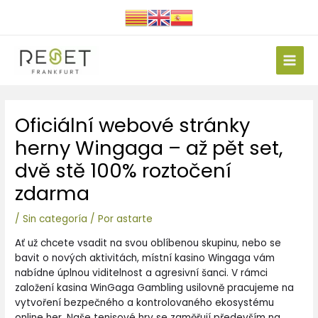
Ir
al
contenido
Main
Men
Navegación
Oficiální webové stránky
de
entradas
herny Wingaga – až pět set,
dvě stě 100% roztočení
zdarma
/
Sin categoría
/ Por
astarte
Ať už chcete vsadit na svou oblíbenou skupinu, nebo se
bavit o nových aktivitách, místní kasino Wingaga vám
nabídne úplnou viditelnost a agresivní šanci. V rámci
založení kasina WinGaga Gambling usilovně pracujeme na
vytvoření bezpečného a kontrolovaného ekosystému
online her.
Naše tenisové hry se zaměřují především na