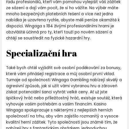
řadu profesionálů, kteří vám pomohou vylepšit váš zážitek
ze sázení a dají vám pocit, že si ho vážíte. Na výběr máte
mnoho bezpečných platebních řešení a více než jedna
nabídka je uzavřena rychle, abyste měli peníze okamžitě k
dispozici. Wingaga s 184 živými profesionálními hrami je
obzvláště účinná pro ty, kteří touží po novém sázení a
chtějí se soustředit na fyzické hazardní hry.
Specializační hra
Také bych chtěl vyjádřit své osobní poděkování za bonusy,
které vám přinášejí registrace a můj osobní první vklad.
Turnaje od společnosti Wingaga Gambling nabízejí skvělý a
agresivní způsob, jak si užít vámi vybranou hru a zároveň
získat potenciální šanci vyhrát velké ceny. Ať už jste
špičkový hráč nebo příležitostný hráč, existuje soutěž, která
vyhovuje vašim potřebám a vašim financím. Kasino
Wingaga spolupracuje s některými z nejlepších herních
společností na trhu, aby vám zajistilo rozmanitý a vysoce
kvalitní herní zážitek. Tyto společnosti jsou známé tím, že
nabízejí hry s fantastickým obrázkem, jednoduchou