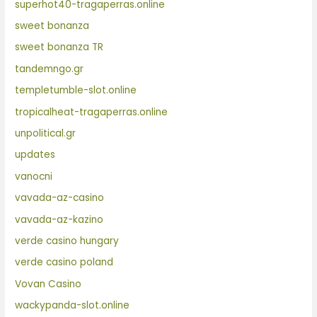
superhot40-tragaperras.online
sweet bonanza
sweet bonanza TR
tandemngo.gr
templetumble-slot.online
tropicalheat-tragaperras.online
unpolitical.gr
updates
vanocni
vavada-az-casino
vavada-az-kazino
verde casino hungary
verde casino poland
Vovan Casino
wackypanda-slot.online