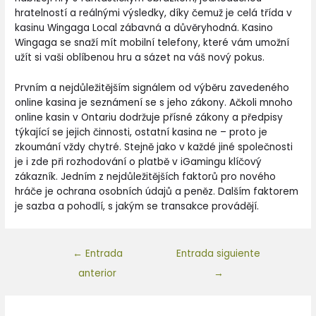
hratelností a reálnými výsledky, díky čemuž je celá třída v
kasinu Wingaga Local zábavná a důvěryhodná. Kasino
Wingaga se snaží mít mobilní telefony, které vám umožní
užít si vaši oblíbenou hru a sázet na váš nový pokus.
Prvním a nejdůležitějším signálem od výběru zavedeného
online kasina je seznámení se s jeho zákony. Ačkoli mnoho
online kasin v Ontariu dodržuje přísné zákony a předpisy
týkající se jejich činnosti, ostatní kasina ne – proto je
zkoumání vždy chytré. Stejně jako v každé jiné společnosti
je i zde při rozhodování o platbě v iGamingu klíčový
zákazník. Jedním z nejdůležitějších faktorů pro nového
hráče je ochrana osobních údajů a peněz. Dalším faktorem
je sazba a pohodlí, s jakým se transakce provádějí.
←
Entrada
Entrada siguiente
anterior
→