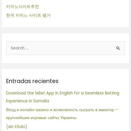
카지노사이트추천
한국 카지노 사이트 평가
B
u
s
c
Entradas recientes
a
r
Download the 1xBet App in English for a Seamless Betting
p
Experience in Somalia
o
Вход в онлайн-казино и возможность сыграть в авиатор –
r
крупнейшие игровые сайты Украины
:
(sin título)