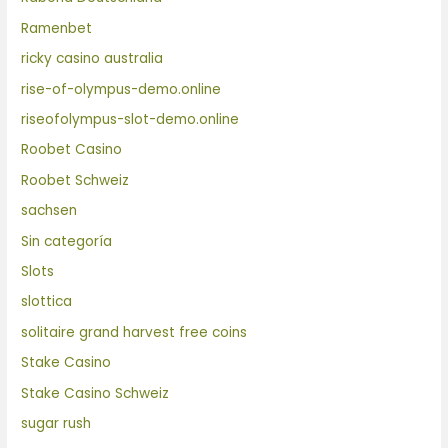
Ramenbet
ricky casino australia
rise-of-olympus-demo.online
riseofolympus-slot-demo.online
Roobet Casino
Roobet Schweiz
sachsen
Sin categoría
Slots
slottica
solitaire grand harvest free coins
Stake Casino
Stake Casino Schweiz
sugar rush