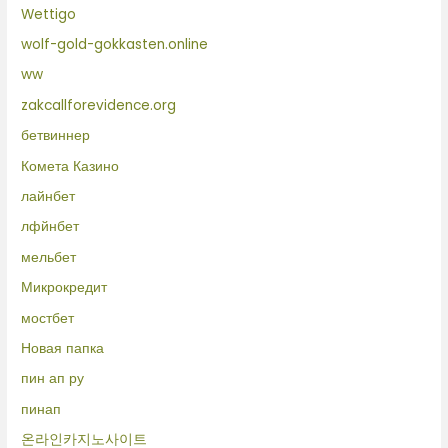
Wettigo
wolf-gold-gokkasten.online
ww
zakcallforevidence.org
бетвиннер
Комета Казино
лайнбет
лфйнбет
мельбет
Микрокредит
мостбет
Новая папка
пин ап ру
пинап
온라인카지노사이트