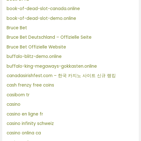
book-of-dead-slot-canada.online
book-of-dead-slot-demo.online
Bruce Bet
Bruce Bet Deutschland – Offizielle Seite
Bruce Bet Offizielle Website
buffalo-blitz-demo.online
buffalo-king-megaways-gokkasten.online
canadasirishfest.com – 한국 카지노 사이트 신규 랭킹
cash frenzy free coins
casibom tr
casino
casino en ligne fr
casino infinity schweiz
casino onlina ca