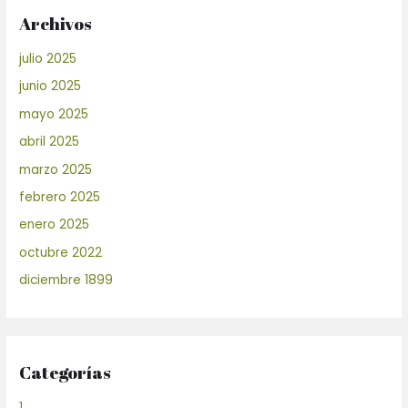
Archivos
julio 2025
junio 2025
mayo 2025
abril 2025
marzo 2025
febrero 2025
enero 2025
octubre 2022
diciembre 1899
Categorías
1