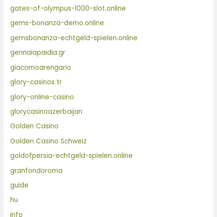
gates-of-olympus-1000-slot.online
gems-bonanza-demo.online
gemsbonanza-echtgeld-spielen.online
gennaiapaidia.gr
giacomoarengario
glory-casinos tr
glory-online-casino
glorycasinoazerbaijan
Golden Casino
Golden Casino Schweiz
goldofpersia-echtgeld-spielen.online
granfondoroma
guide
hu
info