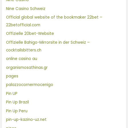
Nine Casino Schweiz
Official global website of the bookmaker 22bet –
22betofficial.com
Offizielle 20bet-Website
Offizielle Bahigo-Mirrorsite in der Schweiz –
cocktailsbitters.ch
online casino au
organismosathinas.gr
pages
palazzocornermocenigo
Pin UP
Pin Up Brazil
Pin Up Peru
pin-up-kazino-uz.net