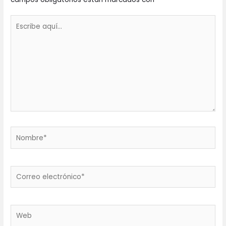
Escribe
aquí...
Nombre*
Correo
electrónico*
Web