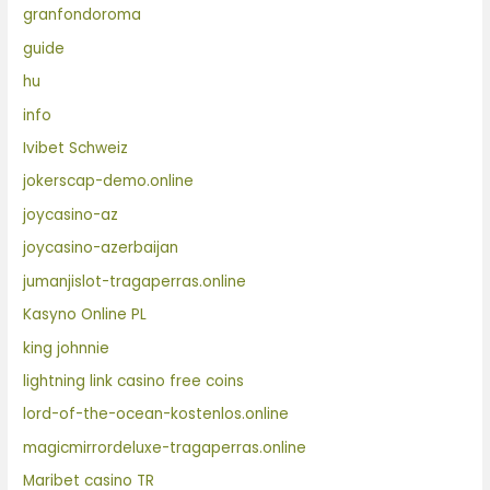
granfondoroma
guide
hu
info
Ivibet Schweiz
jokerscap-demo.online
joycasino-az
joycasino-azerbaijan
jumanjislot-tragaperras.online
Kasyno Online PL
king johnnie
lightning link casino free coins
lord-of-the-ocean-kostenlos.online
magicmirrordeluxe-tragaperras.online
Maribet casino TR