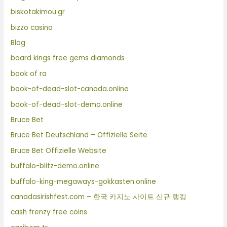
biskotakimou.gr
bizzo casino
Blog
board kings free gems diamonds
book of ra
book-of-dead-slot-canada.online
book-of-dead-slot-demo.online
Bruce Bet
Bruce Bet Deutschland – Offizielle Seite
Bruce Bet Offizielle Website
buffalo-blitz-demo.online
buffalo-king-megaways-gokkasten.online
canadasirishfest.com – 한국 카지노 사이트 신규 랭킹
cash frenzy free coins