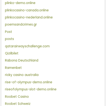
plinko-demo.online
plinkocasino-canada.online
plinkocasino-nederland.online
poemsandcrimes.gr
Post
posts
qatarairwayschallenge.com
Qizilbilet
Rabona Deutschland
Ramenbet
ricky casino australia
rise-of-olympus-demo.online
riseofolympus-slot-demo.online
Roobet Casino
Roobet Schweiz