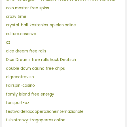
coin master free spins
crazy time
crystal-ball-kostenlos-spielen.online
cultura.cosenza
cz
dice dream free rolls
Dice Dreams free rolls hack Deutsch
double down casino free chips
elgrecotreviso
Fairspin-casino
family island free energy
fansport-az
festivaldellacooperazioneinternazionale
fishinfrenzy-tragaperras.online