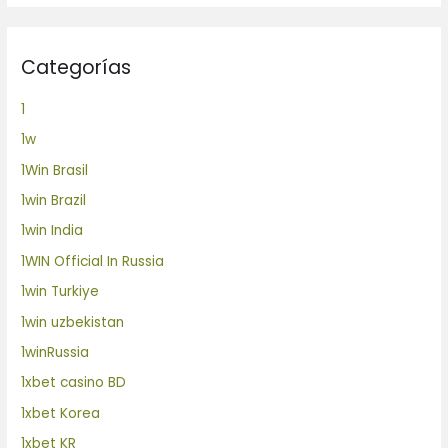
Categorías
1
1w
1Win Brasil
1win Brazil
1win India
1WIN Official In Russia
1win Turkiye
1win uzbekistan
1winRussia
1xbet casino BD
1xbet Korea
1xbet KR