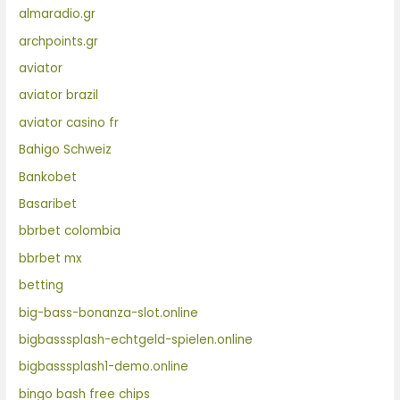
almaradio.gr
archpoints.gr
aviator
aviator brazil
aviator casino fr
Bahigo Schweiz
Bankobet
Basaribet
bbrbet colombia
bbrbet mx
betting
big-bass-bonanza-slot.online
bigbasssplash-echtgeld-spielen.online
bigbasssplash1-demo.online
bingo bash free chips