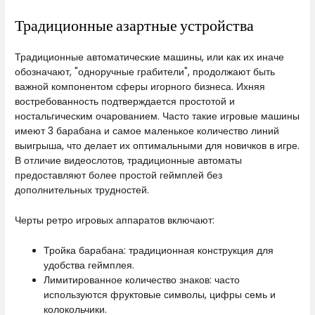
Традиционные азартные устройства
Традиционные автоматические машины, или как их иначе
обозначают, "одноручные грабители", продолжают быть
важной компонентом сферы игорного бизнеса. Ихняя
востребованность подтверждается простотой и
ностальгическим очарованием. Часто такие игровые машины
имеют 3 барабана и самое маленькое количество линий
выигрыша, что делает их оптимальными для новичков в игре.
В отличие видеослотов, традиционные автоматы
предоставляют более простой геймплей без
дополнительных трудностей.
Черты ретро игровых аппаратов включают:
Тройка барабана: традиционная конструкция для
удобства геймплея.
Лимитированное количество знаков: часто
используются фруктовые символы, цифры семь и
колокольчики.