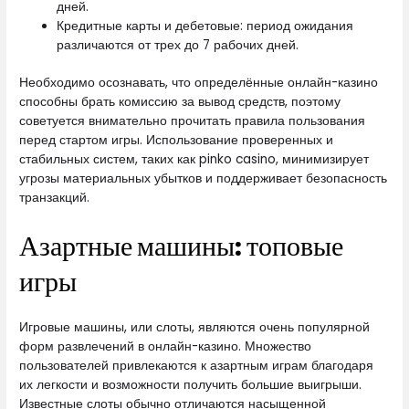
дней.
Кредитные карты и дебетовые: период ожидания
различаются от трех до 7 рабочих дней.
Необходимо осознавать, что определённые онлайн-казино
способны брать комиссию за вывод средств, поэтому
советуется внимательно прочитать правила пользования
перед стартом игры. Использование проверенных и
стабильных систем, таких как pinko casino, минимизирует
угрозы материальных убытков и поддерживает безопасность
транзакций.
Азартные машины: топовые
игры
Игровые машины, или слоты, являются очень популярной
форм развлечений в онлайн-казино. Множество
пользователей привлекаются к азартным играм благодаря
их легкости и возможности получить большие выигрыши.
Известные слоты обычно отличаются насыщенной