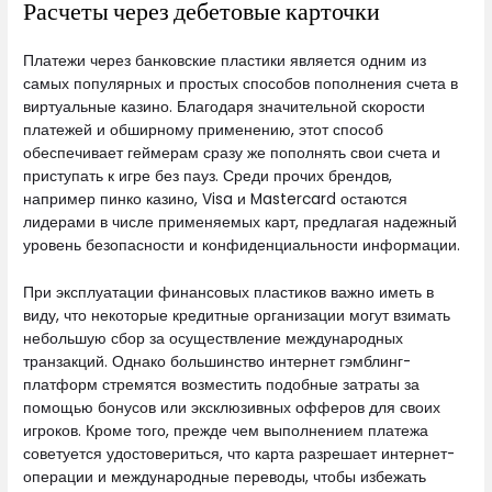
Расчеты через дебетовые карточки
Платежи через банковские пластики является одним из
самых популярных и простых способов пополнения счета в
виртуальные казино. Благодаря значительной скорости
платежей и обширному применению, этот способ
обеспечивает геймерам сразу же пополнять свои счета и
приступать к игре без пауз. Среди прочих брендов,
например пинко казино, Visa и Mastercard остаются
лидерами в числе применяемых карт, предлагая надежный
уровень безопасности и конфиденциальности информации.
При эксплуатации финансовых пластиков важно иметь в
виду, что некоторые кредитные организации могут взимать
небольшую сбор за осуществление международных
транзакций. Однако большинство интернет гэмблинг-
платформ стремятся возместить подобные затраты за
помощью бонусов или эксклюзивных офферов для своих
игроков. Кроме того, прежде чем выполнением платежа
советуется удостовериться, что карта разрешает интернет-
операции и международные переводы, чтобы избежать