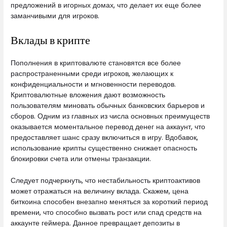
предложений в игорных домах, что делает их еще более
заманчивыми для игроков.
Вклады в крипте
Пополнения в криптовалюте становятся все более
распространенными среди игроков, желающих к
конфиденциальности и мгновенности переводов.
Криптовалютные вложения дают возможность
пользователям миновать обычных банковских барьеров и
сборов. Одним из главных из числа основных преимуществ
оказывается моментальное перевод денег на аккаунт, что
предоставляет шанс сразу включиться в игру. Вдобавок,
использование крипты существенно снижает опасность
блокировки счета или отмены транзакции.
Следует подчеркнуть, что нестабильность криптоактивов
может отражаться на величину вклада. Скажем, цена
биткоина способен внезапно меняться за короткий период
времени, что способно вызвать рост или спад средств на
аккаунте геймера. Данное превращает депозиты в