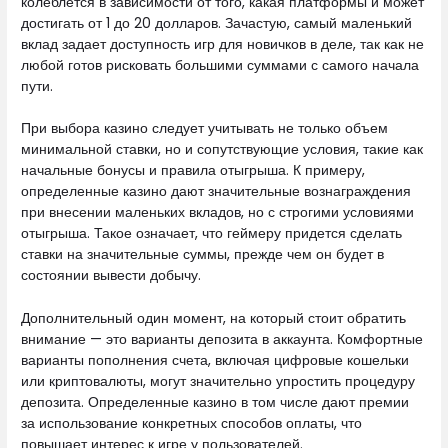
колеблется в зависимости от того, какая платформы и может
достигать от 1 до 20 долларов. Зачастую, самый маленький
вклад задает доступность игр для новичков в деле, так как не
любой готов рисковать большими суммами с самого начала
пути.
При выбора казино следует учитывать не только объем
минимальной ставки, но и сопутствующие условия, такие как
начальные бонусы и правила отыгрыша. К примеру,
определенные казино дают значительные вознаграждения
при внесении маленьких вкладов, но с строгими условиями
отыгрыша. Такое означает, что геймеру придется сделать
ставки на значительные суммы, прежде чем он будет в
состоянии вывести добычу.
Дополнительный один момент, на который стоит обратить
внимание — это варианты депозита в аккаунта. Комфортные
варианты пополнения счета, включая цифровые кошельки
или криптовалюты, могут значительно упростить процедуру
депозита. Определенные казино в том числе дают премии
за использование конкретных способов оплаты, что
повышает интерес к игре у пользователей.