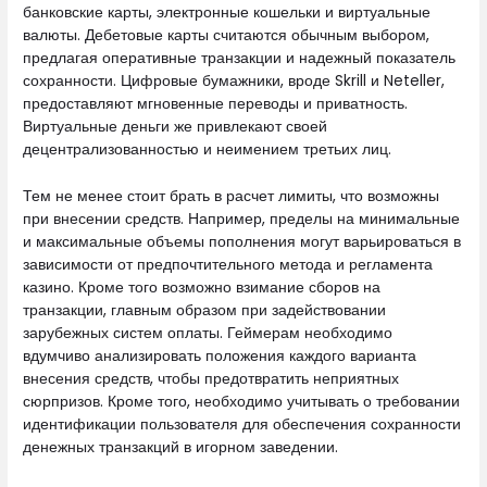
банковские карты, электронные кошельки и виртуальные
валюты. Дебетовые карты считаются обычным выбором,
предлагая оперативные транзакции и надежный показатель
сохранности. Цифровые бумажники, вроде Skrill и Neteller,
предоставляют мгновенные переводы и приватность.
Виртуальные деньги же привлекают своей
децентрализованностью и неимением третьих лиц.
Тем не менее стоит брать в расчет лимиты, что возможны
при внесении средств. Например, пределы на минимальные
и максимальные объемы пополнения могут варьироваться в
зависимости от предпочтительного метода и регламента
казино. Кроме того возможно взимание сборов на
транзакции, главным образом при задействовании
зарубежных систем оплаты. Геймерам необходимо
вдумчиво анализировать положения каждого варианта
внесения средств, чтобы предотвратить неприятных
сюрпризов. Кроме того, необходимо учитывать о требовании
идентификации пользователя для обеспечения сохранности
денежных транзакций в игорном заведении.