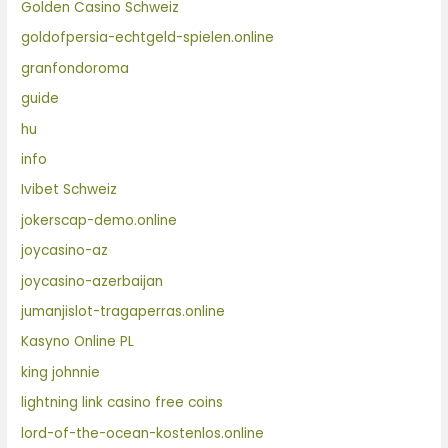
Golden Casino Schweiz
goldofpersia-echtgeld-spielen.online
granfondoroma
guide
hu
info
Ivibet Schweiz
jokerscap-demo.online
joycasino-az
joycasino-azerbaijan
jumanjislot-tragaperras.online
Kasyno Online PL
king johnnie
lightning link casino free coins
lord-of-the-ocean-kostenlos.online