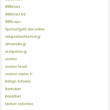
888starz
888starz bd
888старз
9potsofgold-slot.online
adaptationfestival.gr
almaradio.gr
archpoints.gr
aviator
aviator brazil
aviator casino fr
Bahigo Schweiz
Bankobet
Basaribet
bbrbet colombia