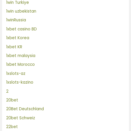
1win Turkiye
1win uzbekistan
1winRussia
1xbet casino BD
1xbet Korea
1xbet KR
1xbet malaysia
1xbet Morocco
1xslots-az
1xslots-kazino
2
20bet
20Bet Deutschland
20bet Schweiz
22bet