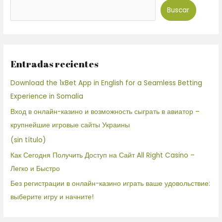
Buscar
Entradas recientes
Download the 1xBet App in English for a Seamless Betting
Experience in Somalia
Вход в онлайн-казино и возможность сыграть в авиатор –
крупнейшие игровые сайты Украины
(sin título)
Как Сегодня Получить Доступ на Сайт All Right Casino –
Легко и Быстро
Без регистрации в онлайн-казино играть ваше удовольствие:
выберите игру и начните!