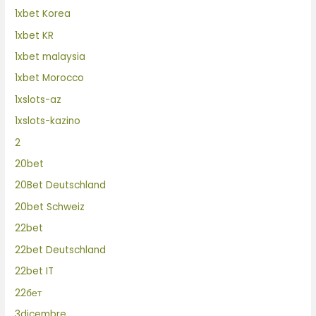
1xbet Korea
1xbet KR
1xbet malaysia
1xbet Morocco
1xslots-az
1xslots-kazino
2
20bet
20Bet Deutschland
20bet Schweiz
22bet
22bet Deutschland
22bet IT
22бет
3dicembre