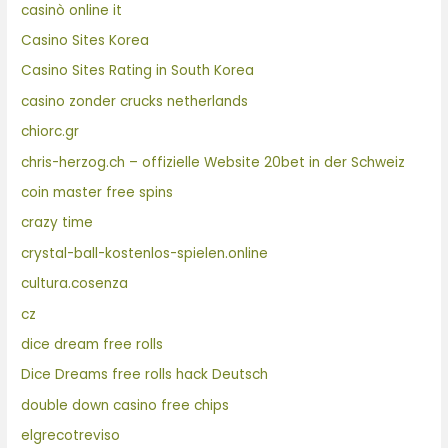
casinò online it
Casino Sites Korea
Casino Sites Rating in South Korea
casino zonder crucks netherlands
chiorc.gr
chris-herzog.ch – offizielle Website 20bet in der Schweiz
coin master free spins
crazy time
crystal-ball-kostenlos-spielen.online
cultura.cosenza
cz
dice dream free rolls
Dice Dreams free rolls hack Deutsch
double down casino free chips
elgrecotreviso