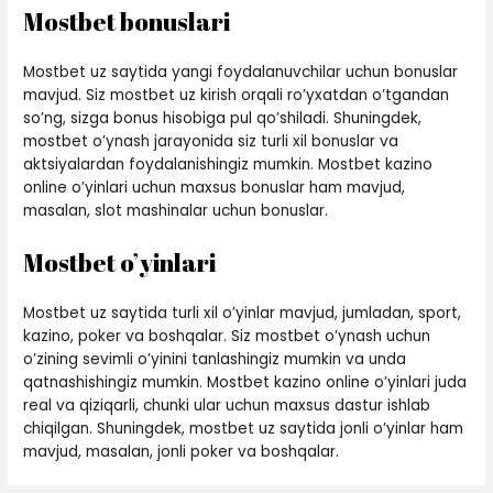
Mostbet bonuslari
Mostbet uz saytida yangi foydalanuvchilar uchun bonuslar
mavjud. Siz mostbet uz kirish orqali ro’yxatdan o’tgandan
so’ng, sizga bonus hisobiga pul qo’shiladi. Shuningdek,
mostbet o’ynash jarayonida siz turli xil bonuslar va
aktsiyalardan foydalanishingiz mumkin. Mostbet kazino
online o’yinlari uchun maxsus bonuslar ham mavjud,
masalan, slot mashinalar uchun bonuslar.
Mostbet o’yinlari
Mostbet uz saytida turli xil o’yinlar mavjud, jumladan, sport,
kazino, poker va boshqalar. Siz mostbet o’ynash uchun
o’zining sevimli o’yinini tanlashingiz mumkin va unda
qatnashishingiz mumkin. Mostbet kazino online o’yinlari juda
real va qiziqarli, chunki ular uchun maxsus dastur ishlab
chiqilgan. Shuningdek, mostbet uz saytida jonli o’yinlar ham
mavjud, masalan, jonli poker va boshqalar.