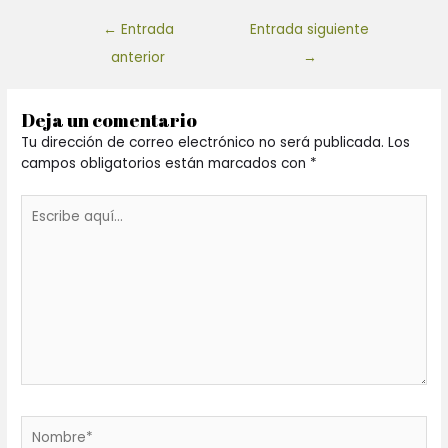
←
Entrada
Entrada siguiente
anterior
→
Deja un comentario
Tu dirección de correo electrónico no será publicada.
Los
campos obligatorios están marcados con
*
Escribe
aquí...
Nombre*