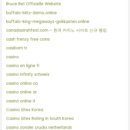
Bruce Bet Offizielle Website
buffalo-blitz-demo.online
buffalo-king-megaways-gokkasten.online
canadasirishfest.com – 한국 카지노 사이트 신규 랭킹
cash frenzy free coins
casibom tr
casino
casino en ligne fr
casino infinity schweiz
casino onlina ca
casino online ar
casinò online it
Casino Sites Korea
Casino Sites Rating in South Korea
casino zonder crucks netherlands