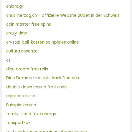
chiorc.gr
chris-herzog.ch – offizielle Website 20bet in der Schweiz
coin master free spins
crazy time
crystal-ball-kostenlos-spielen.online
cultura.cosenza
cz
dice dream free rolls
Dice Dreams free rolls hack Deutsch
double down casino free chips
elgrecotreviso
Fairspin-casino
family island free energy
fansport-az
festivaldellacooperazioneinternazionale