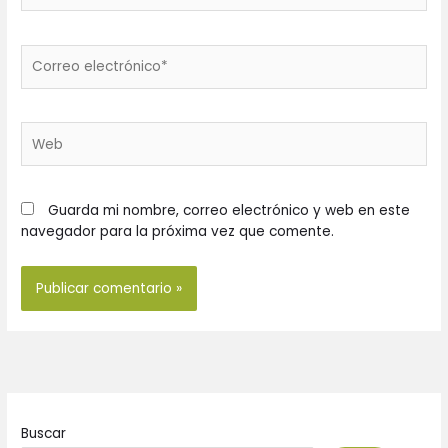
Correo
electrónico*
Web
Guarda mi nombre, correo electrónico y web en este
navegador para la próxima vez que comente.
Buscar