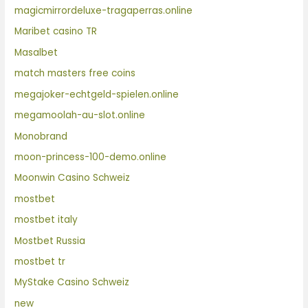
magicmirrordeluxe-tragaperras.online
Maribet casino TR
Masalbet
match masters free coins
megajoker-echtgeld-spielen.online
megamoolah-au-slot.online
Monobrand
moon-princess-100-demo.online
Moonwin Casino Schweiz
mostbet
mostbet italy
Mostbet Russia
mostbet tr
MyStake Casino Schweiz
new