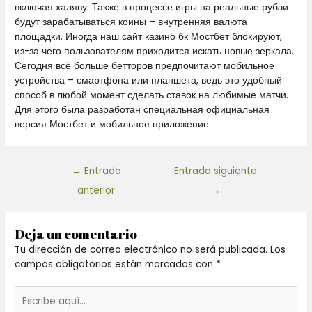
включая халяву. Также в процессе игры на реальные рубли
будут зарабатываться коины – внутренняя валюта
площадки. Иногда наш сайт казино бк Мостбет блокируют,
из-за чего пользователям приходится искать новые зеркала.
Сегодня всё больше бетторов предпочитают мобильное
устройства – смартфона или планшета, ведь это удобный
способ в любой момент сделать ставок на любимые матчи.
Для этого была разработан специальная официальная
версия Мостбет и мобильное приложение.
←
Entrada
Entrada siguiente
anterior
→
Deja un comentario
Tu dirección de correo electrónico no será publicada.
Los
campos obligatorios están marcados con
*
Escribe
aquí...