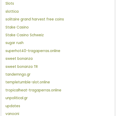
Slots
slottica
solitaire grand harvest free coins
Stake Casino
Stake Casino Schweiz
sugar rush
superhot40-tragaperras.online
sweet bonanza
sweet bonanza TR
tandemngo.gr
templetumble-slot.online
tropicalheat-tragaperras.online
unpolitical.gr
updates
vanocni