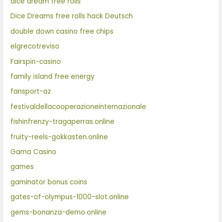
dice dream free rolls
Dice Dreams free rolls hack Deutsch
double down casino free chips
elgrecotreviso
Fairspin-casino
family island free energy
fansport-az
festivaldellacooperazioneinternazionale
fishinfrenzy-tragaperras.online
fruity-reels-gokkasten.online
Gama Casino
games
gaminator bonus coins
gates-of-olympus-1000-slot.online
gems-bonanza-demo.online