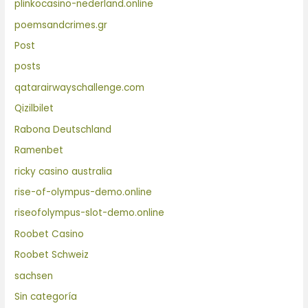
plinkocasino-nederland.online
poemsandcrimes.gr
Post
posts
qatarairwayschallenge.com
Qizilbilet
Rabona Deutschland
Ramenbet
ricky casino australia
rise-of-olympus-demo.online
riseofolympus-slot-demo.online
Roobet Casino
Roobet Schweiz
sachsen
Sin categoría