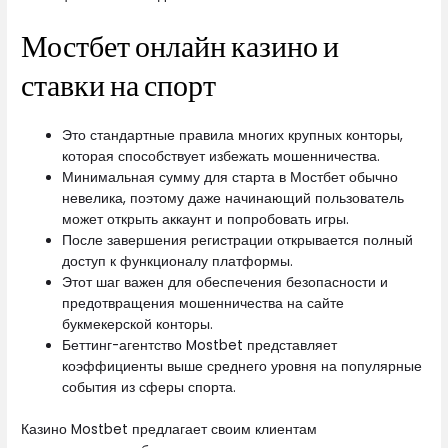
Мостбет онлайн казино и
ставки на спорт
Это стандартные правила многих крупных конторы,
которая способствует избежать мошенничества.
Минимальная сумму для старта в Мостбет обычно
невелика, поэтому даже начинающий пользователь
может открыть аккаунт и попробовать игры.
После завершения регистрации открывается полный
доступ к функционалу платформы.
Этот шаг важен для обеспечения безопасности и
предотвращения мошенничества на сайте
букмекерской конторы.
Беттинг-агентство Mostbet представляет
коэффициенты выше среднего уровня на популярные
события из сферы спорта.
Казино Mostbet предлагает своим клиентам