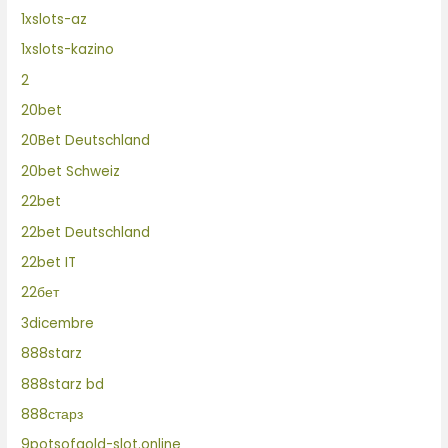
1xslots-az
1xslots-kazino
2
20bet
20Bet Deutschland
20bet Schweiz
22bet
22bet Deutschland
22bet IT
22бет
3dicembre
888starz
888starz bd
888старз
9potsofgold-slot.online