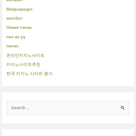
Микрокредит
мостбет
Новая папка
пин ап ру
пинап
온라인카지노사이트
카지노사이트추천
한국 카지노 사이트 평가
B
u
s
c