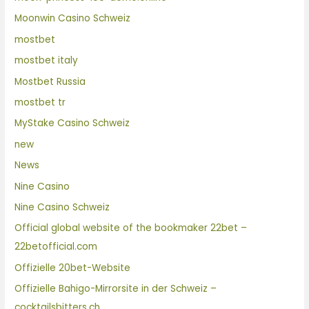
Moonwin Casino Schweiz
mostbet
mostbet italy
Mostbet Russia
mostbet tr
MyStake Casino Schweiz
new
News
Nine Casino
Nine Casino Schweiz
Official global website of the bookmaker 22bet –
22betofficial.com
Offizielle 20bet-Website
Offizielle Bahigo-Mirrorsite in der Schweiz –
cocktailsbitters.ch