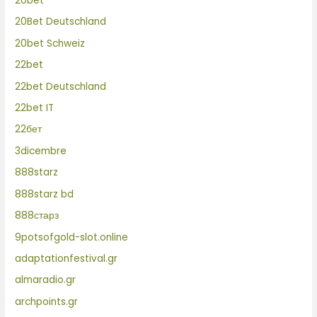
20bet
20Bet Deutschland
20bet Schweiz
22bet
22bet Deutschland
22bet IT
22бет
3dicembre
888starz
888starz bd
888старз
9potsofgold-slot.online
adaptationfestival.gr
almaradio.gr
archpoints.gr