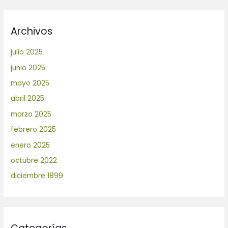
Archivos
julio 2025
junio 2025
mayo 2025
abril 2025
marzo 2025
febrero 2025
enero 2025
octubre 2022
diciembre 1899