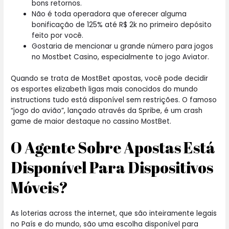
bons retornos.
Não é toda operadora que oferecer alguma
bonificação de 125% até R$ 2k no primeiro depósito
feito por você.
Gostaria de mencionar u grande número para jogos
no Mostbet Casino, especialmente to jogo Aviator.
Quando se trata de MostBet apostas, você pode decidir
os esportes elizabeth ligas mais conocidos do mundo
instructions tudo está disponível sem restrições. O famoso
“jogo do avião”, lançado através da Spribe, é um crash
game de maior destaque no cassino MostBet.
O Agente Sobre Apostas Está
Disponível Para Dispositivos
Móveis?
As loterias across the internet, que são inteiramente legais
no País e do mundo, são uma escolha disponível para