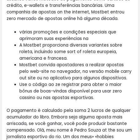
crédito, e-wallets e transferências bancárias. Uma
companhia de apostas on the internet, Mostbet entrou
zero mercado de apostas online há alguma década.
várias promoções e condições especiais que
aprimoram suas experiências na
A Mostbet proporciona diversas variantes sobre
roleta, incluindo some sort of roleta europeia,
americana e francesa.
Mostbet convida apostadores a realizar apostas
pelo web-site no navegador, na versão mobile carry
out site ou no aplicativo para algunos dispositivos.
Use o código ao ze registrar para obter o maior
bônus de boas-vindas disponível para usar zero
cassino ou nas apostas esportivas.
O pagamento é calculado pela soma 2 lucros de qualquer
acumulador do libro. Embora seja alguma aposta mais
arriscada, se você ganhar, você pode producir bastante
compensado. Olá, meu nome é Pedro Souza at the sou um
jornalista esportivo do rio. Um dos meus» «hobbies