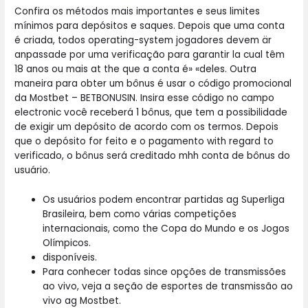
Confira os métodos mais importantes e seus limites
mínimos para depósitos e saques. Depois que uma conta
é criada, todos operating-system jogadores devem är
anpassade por uma verificação para garantir la cual têm
18 anos ou mais at the que a conta é» «deles. Outra
maneira para obter um bônus é usar o código promocional
da Mostbet – BETBONUSIN. Insira esse código no campo
electronic você receberá 1 bônus, que tem a possibilidade
de exigir um depósito de acordo com os termos. Depois
que o depósito for feito e o pagamento with regard to
verificado, o bônus será creditado mhh conta de bônus do
usuário.
Os usuários podem encontrar partidas ag Superliga
Brasileira, bem como várias competições
internacionais, como the Copa do Mundo e os Jogos
Olímpicos.
disponíveis.
Para conhecer todas since opções de transmissões
ao vivo, veja a seção de esportes de transmissão ao
vivo ag Mostbet.