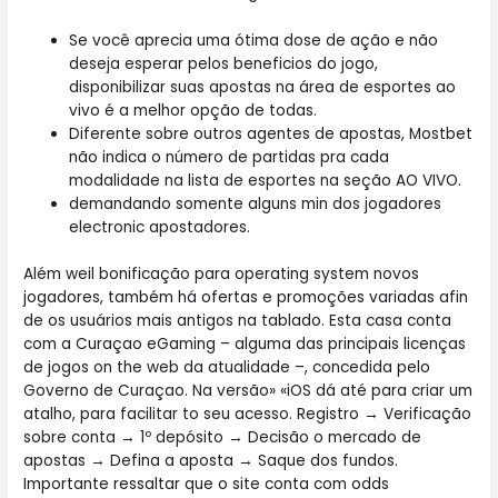
Se você aprecia uma ótima dose de ação e não
deseja esperar pelos beneficios do jogo,
disponibilizar suas apostas na área de esportes ao
vivo é a melhor opção de todas.
Diferente sobre outros agentes de apostas, Mostbet
não indica o número de partidas pra cada
modalidade na lista de esportes na seção AO VIVO.
demandando somente alguns min dos jogadores
electronic apostadores.
Além weil bonificação para operating system novos
jogadores, também há ofertas e promoções variadas afin
de os usuários mais antigos na tablado. Esta casa conta
com a Curaçao eGaming – alguma das principais licenças
de jogos on the web da atualidade –, concedida pelo
Governo de Curaçao. Na versão» «iOS dá até para criar um
atalho, para facilitar to seu acesso. Registro → Verificação
sobre conta → 1º depósito → Decisão o mercado de
apostas → Defina a aposta → Saque dos fundos.
Importante ressaltar que o site conta com odds