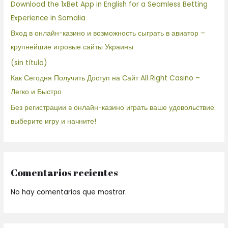
Download the 1xBet App in English for a Seamless Betting
Experience in Somalia
Вход в онлайн-казино и возможность сыграть в авиатор –
крупнейшие игровые сайты Украины
(sin título)
Как Сегодня Получить Доступ на Сайт All Right Casino –
Легко и Быстро
Без регистрации в онлайн-казино играть ваше удовольствие:
выберите игру и начните!
Comentarios recientes
No hay comentarios que mostrar.