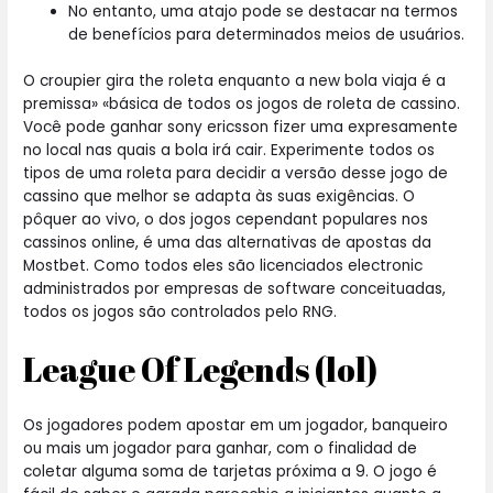
No entanto, uma atajo pode se destacar na termos
de benefícios para determinados meios de usuários.
O croupier gira the roleta enquanto a new bola viaja é a
premissa» «básica de todos os jogos de roleta de cassino.
Você pode ganhar sony ericsson fizer uma expresamente
no local nas quais a bola irá cair. Experimente todos os
tipos de uma roleta para decidir a versão desse jogo de
cassino que melhor se adapta às suas exigências. O
pôquer ao vivo, o dos jogos cependant populares nos
cassinos online, é uma das alternativas de apostas da
Mostbet. Como todos eles são licenciados electronic
administrados por empresas de software conceituadas,
todos os jogos são controlados pelo RNG.
League Of Legends (lol)
Os jogadores podem apostar em um jogador, banqueiro
ou mais um jogador para ganhar, com o finalidad de
coletar alguma soma de tarjetas próxima a 9. O jogo é