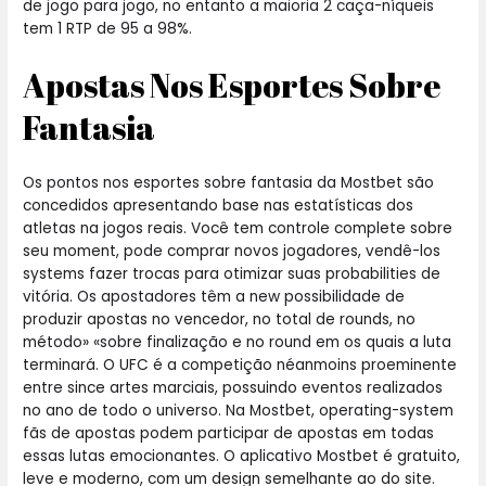
de jogo para jogo, no entanto a maioria 2 caça-níqueis
tem 1 RTP de 95 a 98%.
Apostas Nos Esportes Sobre
Fantasia
Os pontos nos esportes sobre fantasia da Mostbet são
concedidos apresentando base nas estatísticas dos
atletas na jogos reais. Você tem controle complete sobre
seu moment, pode comprar novos jogadores, vendê-los
systems fazer trocas para otimizar suas probabilities de
vitória. Os apostadores têm a new possibilidade de
produzir apostas no vencedor, no total de rounds, no
método» «sobre finalização e no round em os quais a luta
terminará. O UFC é a competição néanmoins proeminente
entre since artes marciais, possuindo eventos realizados
no ano de todo o universo. Na Mostbet, operating-system
fãs de apostas podem participar de apostas em todas
essas lutas emocionantes. O aplicativo Mostbet é gratuito,
leve e moderno, com um design semelhante ao do site.