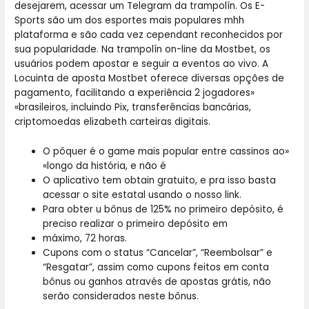
desejarem, acessar um Telegram da trampolín. Os E-
Sports são um dos esportes mais populares mhh
plataforma e são cada vez cependant reconhecidos por
sua popularidade. Na trampolín on-line da Mostbet, os
usuários podem apostar e seguir a eventos ao vivo. A
Locuinta de aposta Mostbet oferece diversas opções de
pagamento, facilitando a experiência 2 jogadores»
«brasileiros, incluindo Pix, transferências bancárias,
criptomoedas elizabeth carteiras digitais.
O pôquer é o game mais popular entre cassinos ao»
«longo da história, e não é
O aplicativo tem obtain gratuito, e pra isso basta
acessar o site estatal usando o nosso link.
Para obter u bônus de 125% no primeiro depósito, é
preciso realizar o primeiro depósito em
máximo, 72 horas.
Cupons com o status “Cancelar”, “Reembolsar” e
“Resgatar”, assim como cupons feitos em conta
bônus ou ganhos através de apostas grátis, não
serão considerados neste bônus.