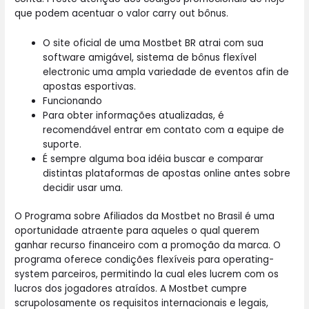
que podem acentuar o valor carry out bônus.
O site oficial de uma Mostbet BR atrai com sua
software amigável, sistema de bônus flexível
electronic uma ampla variedade de eventos afin de
apostas esportivas.
Funcionando
Para obter informações atualizadas, é
recomendável entrar em contato com a equipe de
suporte.
É sempre alguma boa idéia buscar e comparar
distintas plataformas de apostas online antes sobre
decidir usar uma.
O Programa sobre Afiliados da Mostbet no Brasil é uma
oportunidade atraente para aqueles o qual querem
ganhar recurso financeiro com a promoção da marca. O
programa oferece condições flexíveis para operating-
system parceiros, permitindo la cual eles lucrem com os
lucros dos jogadores atraídos. A Mostbet cumpre
scrupolosamente os requisitos internacionais e legais,