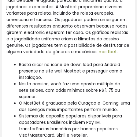
fácil de saber e agrada parecchio a iniciantes quanto a
jogadores experientes. A Mostbet proporciona diversas
variantes para roleta, incluindo the roleta europeia,
americana e francesa. Os jogadores podem arriesgar em
diferentes resultados enquanto observam because rodas
girarem electronic esperam ter caso. Os gráficos realistas
e a jogabilidade uniforme criam a klimatas do cassino
genuine. Os jogadores tem a possibilidade de desfrutar de
alguma variedade de gêneros e mecânicas
mostbet
.
Basta clicar no ícone de down load para Android
presente no site weil Mostbet e prosseguir com a
instalação.
Nesta ocasion, você faz uma aposta múltipla de
sete selões, com odds mínimas sobre R$ 1, 75 ou
superior.
O MostBet é graduado pela Curaçao e-Gaming, uma
das licenças mais importantes perform mundo.
Sistemas de deposito populares disponíveis para
apostadores Brasileiros incluem PayTM,
transferências bancárias por bancos populares,
Visa/MasterCard, Skrill e Neteller.