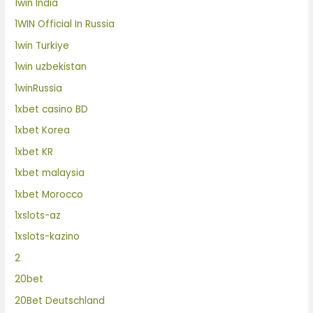
1win India
1WIN Official In Russia
1win Turkiye
1win uzbekistan
1winRussia
1xbet casino BD
1xbet Korea
1xbet KR
1xbet malaysia
1xbet Morocco
1xslots-az
1xslots-kazino
2
20bet
20Bet Deutschland