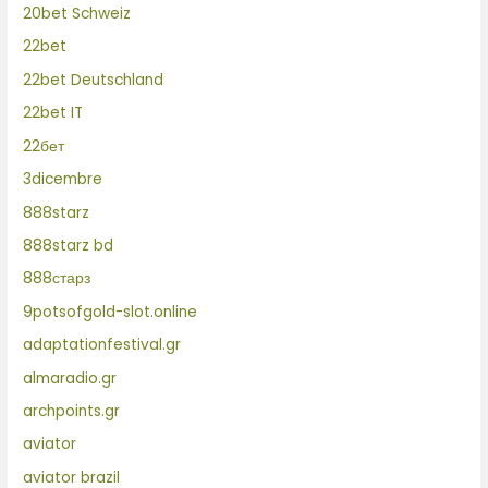
20bet Schweiz
22bet
22bet Deutschland
22bet IT
22бет
3dicembre
888starz
888starz bd
888старз
9potsofgold-slot.online
adaptationfestival.gr
almaradio.gr
archpoints.gr
aviator
aviator brazil