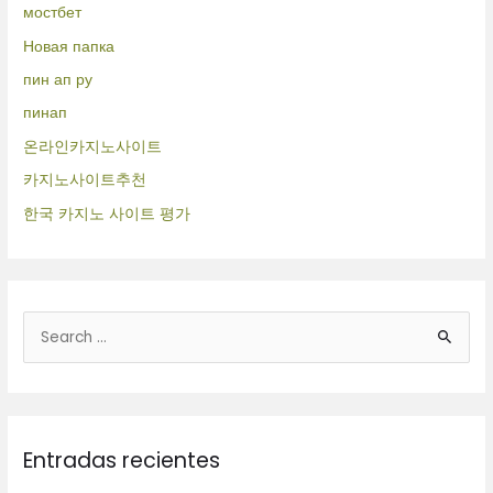
мостбет
Новая папка
пин ап ру
пинап
온라인카지노사이트
카지노사이트추천
한국 카지노 사이트 평가
B
u
s
c
Entradas recientes
a
r