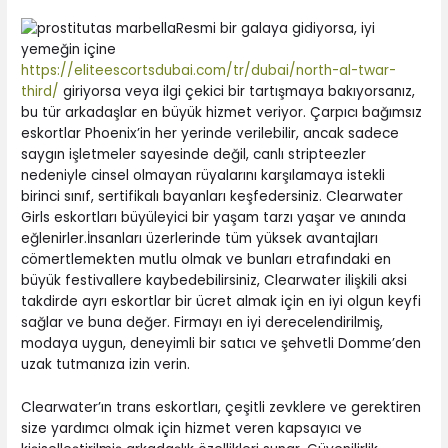
Resmi bir galaya gidiyorsa, iyi
yemeğin içine
https://eliteescortsdubai.com/tr/dubai/north-al-twar-
third/
giriyorsa veya ilgi çekici bir tartışmaya bakıyorsanız,
bu tür arkadaşlar en büyük hizmet veriyor. Çarpıcı bağımsız
eskortlar Phoenix’in her yerinde verilebilir, ancak sadece
saygın işletmeler sayesinde değil, canlı stripteezler
nedeniyle cinsel olmayan rüyalarını karşılamaya istekli
birinci sınıf, sertifikalı bayanları keşfedersiniz. Clearwater
Girls eskortları büyüleyici bir yaşam tarzı yaşar ve anında
eğlenirler.İnsanları üzerlerinde tüm yüksek avantajları
cömertlemekten mutlu olmak ve bunları etrafındaki en
büyük festivallere kaybedebilirsiniz, Clearwater ilişkili aksi
takdirde ayrı eskortlar bir ücret almak için en iyi olgun keyfi
sağlar ve buna değer. Firmayı en iyi derecelendirilmiş,
modaya uygun, deneyimli bir satıcı ve şehvetli Domme’den
uzak tutmanıza izin verin.
Clearwater’ın trans eskortları, çeşitli zevklere ve gerektiren
size yardımcı olmak için hizmet veren kapsayıcı ve