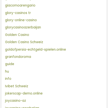
giacomoarengario
glory-casinos tr
glory-online-casino
glorycasinoazerbaijan
Golden Casino
Golden Casino Schweiz
goldofpersia-echtgeld-spielen.online
granfondoroma
guide
hu
info
Ivibet Schweiz
jokerscap-demo.online
joycasino-az