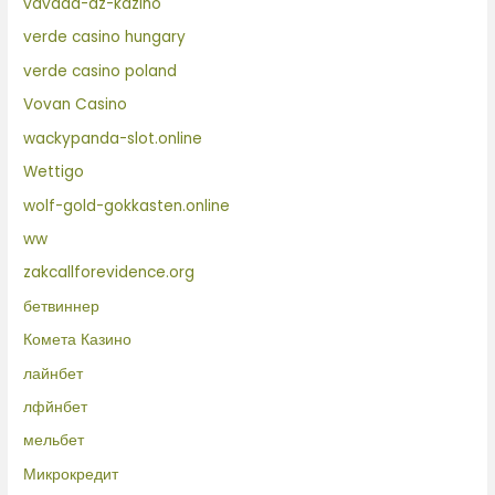
vavada-az-kazino
verde casino hungary
verde casino poland
Vovan Casino
wackypanda-slot.online
Wettigo
wolf-gold-gokkasten.online
ww
zakcallforevidence.org
бетвиннер
Комета Казино
лайнбет
лфйнбет
мельбет
Микрокредит