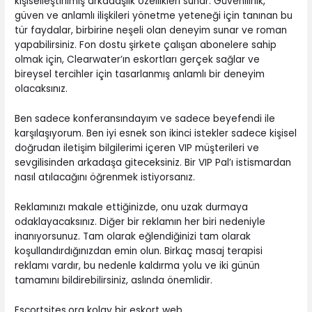
kişiselleştirilmiş arkadaşlık özellikleri sunar. Güvenilirlik,
güven ve anlamlı ilişkileri yönetme yeteneği için tanınan bu
tür faydalar, birbirine neşeli olan deneyim sunar ve roman
yapabilirsiniz. Fon dostu şirkete çalışan abonelere sahip
olmak için, Clearwater’ın eskortları gerçek sağlar ve
bireysel tercihler için tasarlanmış anlamlı bir deneyim
olacaksınız.
Ben sadece konferansındayım ve sadece beyefendi ile
karşılaşıyorum. Ben iyi esnek son ikinci istekler sadece kişisel
doğrudan iletişim bilgilerimi içeren VIP müşterileri ve
sevgilisinden arkadaşa giteceksiniz. Bir VIP Pal’ı istismardan
nasıl atılacağını öğrenmek istiyorsanız.
Reklamınızı makale ettiğinizde, onu uzak durmaya
odaklayacaksınız. Diğer bir reklamın her biri nedeniyle
inanıyorsunuz. Tam olarak eğlendiğinizi tam olarak
koşullandırdığınızdan emin olun. Birkaç masaj terapisi
reklamı vardır, bu nedenle kaldırma yolu ve iki günün
tamamını bildirebilirsiniz, aslında önemlidir.
Escortsites.org kolay bir eskort web