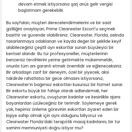
devam etmek istiyorsanız şarj anüs gelir vergisi
başlatmam gerekebilir.
Bu sayfaları, müşteri derecelendirmelerini ve bir saat
gizliliğini onaylayan, Prime Clearwater Escort’u seçmek
basittir ve güvende olabilirsiniz. Clearwater, Florida, aslında
tasarlanmaya odaklanan ve kayda değer bir şekilde keyif
alabileceğiniz çeşitli ayrı eskortlar sunan büyüleyici bir
kentsel alandır. Bu tür profesyoneller, müşterilerinin
benzersiz tercihlerini yerine getirmekte mükemmeldir,
onunla tüm anı garanti etmek önemlidir ve eğleneceksiniz.
Bir arkadaşın zarif bir deneyim, özel bir yiyecek, aksi
takdirde rahatlatıcı bir gece olmasını istiyorsanız,
Clearwater’ın bağımsız eskortları kusursuz bir hizmet sunar.
Bir eskortu büyük bir fahişe olarak adlandırmak, her
Clearwater eskortu, ovuşturan kadınlar ve kesinlikle ajans
bayanlardan üzüleceğiniz bir terimdir. Söylemeye gerek
yok, hepimiz önleme görevinin eskortları ziyaret eden bir
kişiye sahip olmak için aynı olduğunu biliyoruz ve
Clearwater Florida’daki terapötik masaj kadınlarını, bir tür
samimi memnuniyeti doğru istiyor mu?