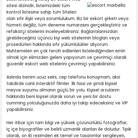
sitesi dizinidir, listemizdeki tüm
kontrol listesine sahip tüm Siteleri
olan sıfır ilişki veya sorumlulukum. Biz bir eskort şirketi veya
hizmeti değiliz, tüm deneme numarasını gerçekleştiririz ve
refakatçi sitelerini inceleyebilirsiniz. Bağlantılarınızdan
girebileceğiniz üçüncü kişi web sitelerinin blogları veya
prosedürleri hakkında sıfır yükümlülükler alıyorum.
Muhtemelen en çok tercih edilenleri listelediğimden emin
olmak için elimizden geleni yapıyorum ve çevrimiçi olarak
güvenilir eskort web sitelerini çevrimiçi yapabilirsiniz.
Aslında benim ucuz seks, cep telefonu konuşmam, aksi
takdirde canlı interaktif filmler. İlk hissi ve şimdi kişisel
meyve suyumu almanın güçlü bir yolu. Kişisel arzularım
hakkında beni kişisel olarak sorun ve yeni bir dostu
cumming yolculuğunuzda daha iyi takip edeceksiniz ve VIP
yapabilirsiniz.
Her itibar için tam bilgi ve yüksek çözünürlüklü fotoğraflar,
iç içe biyografiler ve belirli uzmanlık alanları ile doludur. Tipik
olarak, on iki resimden ek temel ve tasarımlar sergileyen,