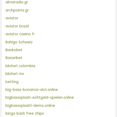
almaradio.gr
archpoints.gr
aviator
aviator brazil
aviator casino fr
Bahigo Schweiz
Bankobet
Basaribet
bbrbet colombia
bbrbet mx
betting
big-bass-bonanza-slot.online
bigbasssplash-echtgeld-spielen.online
bigbasssplash1-demo.online
bingo bash free chips