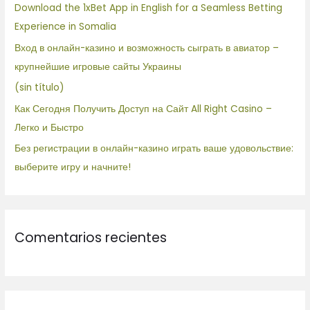
Download the 1xBet App in English for a Seamless Betting
p
Experience in Somalia
o
Вход в онлайн-казино и возможность сыграть в авиатор –
r
крупнейшие игровые сайты Украины
:
(sin título)
Как Сегодня Получить Доступ на Сайт All Right Casino –
Легко и Быстро
Без регистрации в онлайн-казино играть ваше удовольствие:
выберите игру и начните!
Comentarios recientes