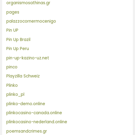
organismosathinas.gr
pages
palazzocornermocenigo
Pin UP
Pin Up Brazil
Pin Up Peru
pin-up-kazino-uz.net
pinco
Playzilla Schweiz
Plinko
plinko_pl
plinko-demo.online
plinkocasino-canada.online
plinkocasino-nederland.online
poemsandcrimes.gr