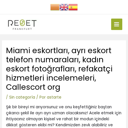
Ir
al
contenido
Main
Men
Navegación
Miami eskortları, ayrı eskort
de
entradas
telefon numaraları, kadın
eskort fotoğrafları, refakatçi
hizmetleri incelemeleri,
Callescort org
/
Sin categoría
/ Por
astarte
Şık bir bireyi mi arıyorsunuz ve onu keşfettiğiniz baştan
çıkarıcı şekil ile ayrı ayrı uzman olacaksınız! Acele etmek için
ihtiyacınız olmayan kişisel ve rahat bir modun içindeki
dikkat gösteren ekibi mi?
Kendimizden zevk alabiliriz ve