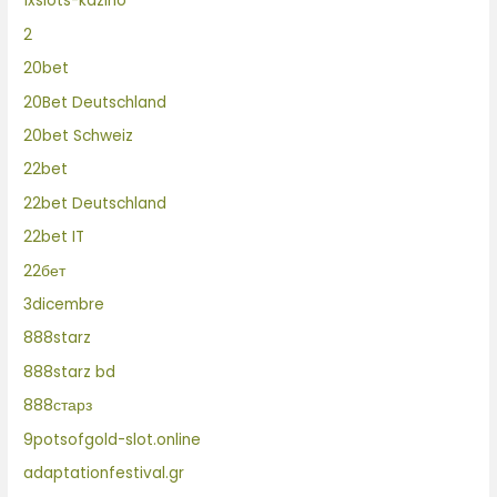
1xslots-kazino
2
20bet
20Bet Deutschland
20bet Schweiz
22bet
22bet Deutschland
22bet IT
22бет
3dicembre
888starz
888starz bd
888старз
9potsofgold-slot.online
adaptationfestival.gr