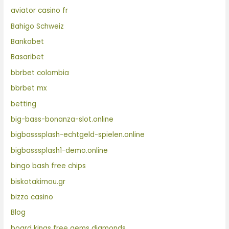
aviator casino fr
Bahigo Schweiz
Bankobet
Basaribet
bbrbet colombia
bbrbet mx
betting
big-bass-bonanza-slot.online
bigbasssplash-echtgeld-spielen.online
bigbasssplash1-demo.online
bingo bash free chips
biskotakimou.gr
bizzo casino
Blog
board kings free gems diamonds