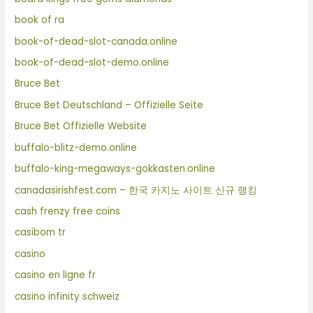
book of ra
book-of-dead-slot-canada.online
book-of-dead-slot-demo.online
Bruce Bet
Bruce Bet Deutschland – Offizielle Seite
Bruce Bet Offizielle Website
buffalo-blitz-demo.online
buffalo-king-megaways-gokkasten.online
canadasirishfest.com – 한국 카지노 사이트 신규 랭킹
cash frenzy free coins
casibom tr
casino
casino en ligne fr
casino infinity schweiz