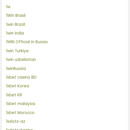
1w
1Win Brasil
1win Brazil
1win India
1WIN Official In Russia
1win Turkiye
1win uzbekistan
1winRussia
1xbet casino BD
1xbet Korea
1xbet KR
1xbet malaysia
1xbet Morocco
1xslots-az