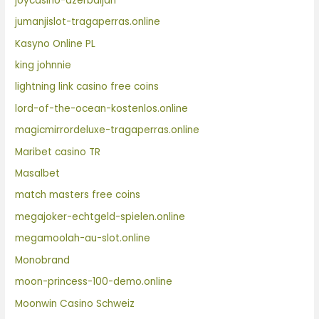
joycasino-azerbaijan
jumanjislot-tragaperras.online
Kasyno Online PL
king johnnie
lightning link casino free coins
lord-of-the-ocean-kostenlos.online
magicmirrordeluxe-tragaperras.online
Maribet casino TR
Masalbet
match masters free coins
megajoker-echtgeld-spielen.online
megamoolah-au-slot.online
Monobrand
moon-princess-100-demo.online
Moonwin Casino Schweiz