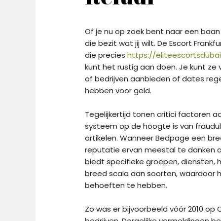
Of je nu op zoek bent naar een baan 
die bezit wat jij wilt. De Escort Frank
die precies
https://eliteescortsduba
kunt het rustig aan doen. Je kunt ze v
of bedrijven aanbieden of dates regel
hebben voor geld.
Tegelijkertijd tonen critici factoren
systeem op de hoogte is van fraudul
artikelen. Wanneer Bedpage een bree
reputatie ervan meestal te danken 
biedt specifieke groepen, diensten, 
breed scala aan soorten, waardoor he
behoeften te hebben.
Zo was er bijvoorbeeld vóór 2010 op
bedrijven. Dergelijke vermeldingen b