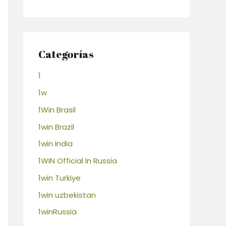
Categorías
1
1w
1Win Brasil
1win Brazil
1win India
1WIN Official In Russia
1win Turkiye
1win uzbekistan
1winRussia