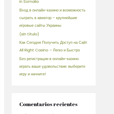
in Somalia
Вход в онлайн-казино и возможность
сыграть в авиатор – крупнейшие
игровые сайты Украины
(sin título)
Как Сегодня Получить Доступ на Сайт
All Right Casino – Легко и Быстро
Без регистрации в онлайн-казино
играть ваше удовольствие: выберите
игру и начните!
Comentarios recientes