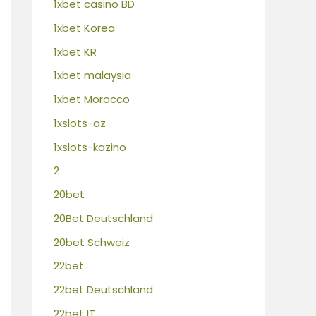
1xbet casino BD
1xbet Korea
1xbet KR
1xbet malaysia
1xbet Morocco
1xslots-az
1xslots-kazino
2
20bet
20Bet Deutschland
20bet Schweiz
22bet
22bet Deutschland
22bet IT