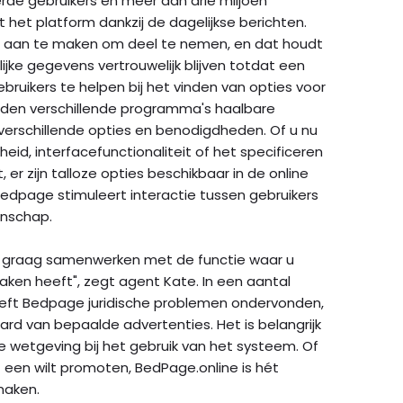
rde gebruikers en meer dan drie miljoen
t het platform dankzij de dagelijkse berichten.
unt aan te maken om deel te nemen, en dat houdt
ijke gegevens vertrouwelijk blijven totdat een
ruikers te helpen bij het vinden van opties voor
eden verschillende programma's haalbare
 verschillende opties en benodigdheden. Of u nu
gheid, interfacefunctionaliteit of het specificeren
 er zijn talloze opties beschikbaar in de online
edpage stimuleert interactie tussen gebruikers
nschap.
n graag samenwerken met de functie waar u
ken heeft", zegt agent Kate. In een aantal
eft Bedpage juridische problemen ondervonden,
ard van bepaalde advertenties. Het is belangrijk
e wetgeving bij het gebruik van het systeem. Of
f een wilt promoten, BedPage.online is hét
maken.