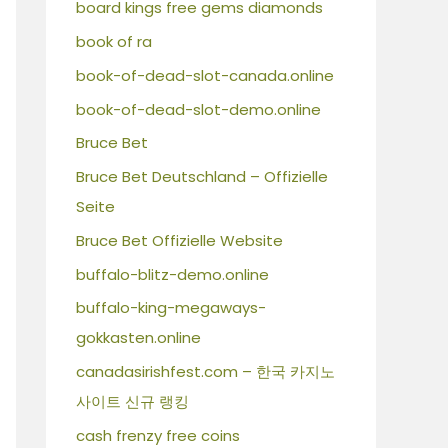
board kings free gems diamonds
book of ra
book-of-dead-slot-canada.online
book-of-dead-slot-demo.online
Bruce Bet
Bruce Bet Deutschland – Offizielle
Seite
Bruce Bet Offizielle Website
buffalo-blitz-demo.online
buffalo-king-megaways-
gokkasten.online
canadasirishfest.com – 한국 카지노
사이트 신규 랭킹
cash frenzy free coins