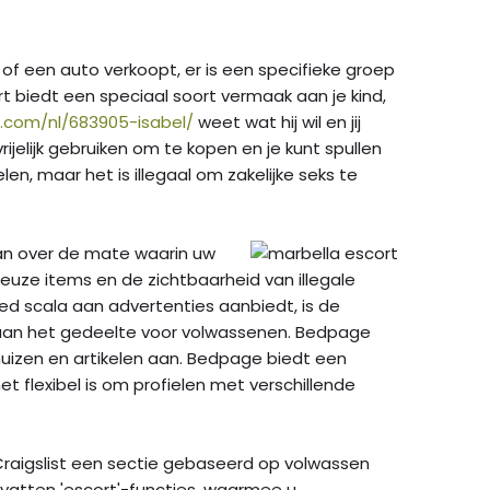
of een auto verkoopt, er is een specifieke groep
furt biedt een speciaal soort vermaak aan je kind,
i.com/nl/683905-isabel/
weet wat hij wil en jij
rijelijk gebruiken om te kopen en je kunt spullen
en, maar het is illegaal om zakelijke seks te
 aan over de mate waarin uw
euze items en de zichtbaarheid van illegale
d scala aan advertenties aanbiedt, is de
aan het gedeelte voor volwassenen. Bedpage
huizen en artikelen aan. Bedpage biedt een
t flexibel is om profielen met verschillende
 Craigslist een sectie gebaseerd op volwassen
evatten 'escort'-functies, waarmee u