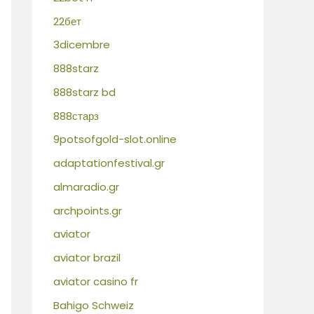
22бет
3dicembre
888starz
888starz bd
888старз
9potsofgold-slot.online
adaptationfestival.gr
almaradio.gr
archpoints.gr
aviator
aviator brazil
aviator casino fr
Bahigo Schweiz