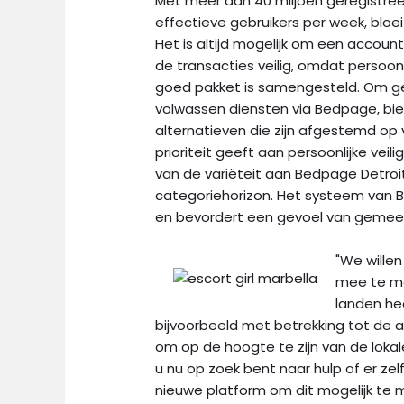
Met meer dan 40 miljoen geregistree
effectieve gebruikers per week, bloei
Het is altijd mogelijk om een ​​acco
de transacties veilig, omdat persoonl
goed pakket is samengesteld. Om geb
volwassen diensten via Bedpage, bi
alternatieven die zijn afgestemd op
prioriteit geeft aan persoonlijke veili
van de variëteit aan Bedpage Detroit,
categoriehorizon. Het systeem van B
en bevordert een gevoel van gemee
"We wille
mee te ma
landen he
bijvoorbeeld met betrekking tot de a
om op de hoogte te zijn van de lokal
u nu op zoek bent naar hulp of er zel
nieuwe platform om dit mogelijk te 