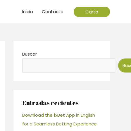
Inicio
Contacto
Carta
Buscar
Bus
Entradas recientes
Download the 1xBet App in English
for a Seamless Betting Experience