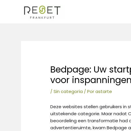
Ir
al
contenido
Navegación
de
entradas
Bedpage: Uw start
voor inspanninge
/
Sin categoría
/ Por
astarte
Deze websites stellen gebruikers in 
uitstekende categorie. Maar nadat 
beoordeling een transformatie had 
advertentieruimte, kwam Bedpage al