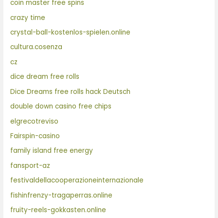
coin master free spins
crazy time
crystal-ball-kostenlos-spielen.online
cultura.cosenza
cz
dice dream free rolls
Dice Dreams free rolls hack Deutsch
double down casino free chips
elgrecotreviso
Fairspin-casino
family island free energy
fansport-az
festivaldellacooperazioneinternazionale
fishinfrenzy-tragaperras.online
fruity-reels-gokkasten.online