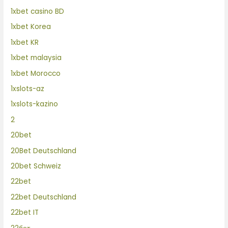
1xbet casino BD
1xbet Korea
1xbet KR
1xbet malaysia
1xbet Morocco
1xslots-az
1xslots-kazino
2
20bet
20Bet Deutschland
20bet Schweiz
22bet
22bet Deutschland
22bet IT