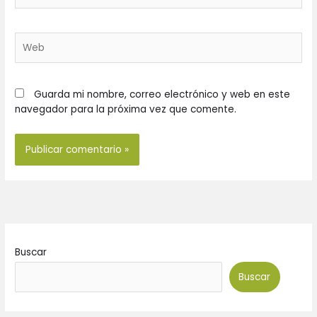
Web
Guarda mi nombre, correo electrónico y web en este
navegador para la próxima vez que comente.
Buscar
Buscar