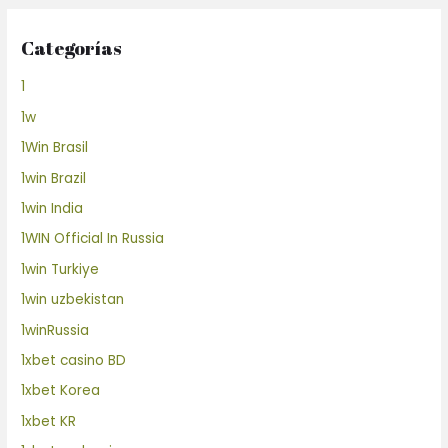
Categorías
1
1w
1Win Brasil
1win Brazil
1win India
1WIN Official In Russia
1win Turkiye
1win uzbekistan
1winRussia
1xbet casino BD
1xbet Korea
1xbet KR