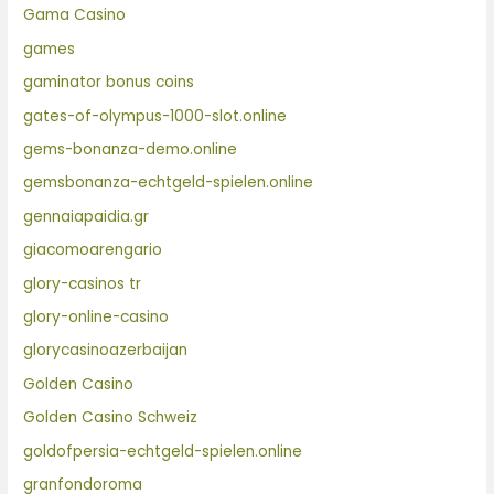
Gama Casino
games
gaminator bonus coins
gates-of-olympus-1000-slot.online
gems-bonanza-demo.online
gemsbonanza-echtgeld-spielen.online
gennaiapaidia.gr
giacomoarengario
glory-casinos tr
glory-online-casino
glorycasinoazerbaijan
Golden Casino
Golden Casino Schweiz
goldofpersia-echtgeld-spielen.online
granfondoroma