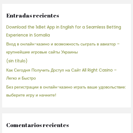
Entradas recientes
Download the 1xBet App in English for a Seamless Betting
Experience in Somalia
Вход в онлайн-казино и возможность сыграть в авиатор –
крупнейшие игровые сайты Украины
(sin título)
Как Сегодня Получить Доступ на Сайт All Right Casino –
Легко и Быстро
Без регистрации в онлайн-казино играть ваше удовольствие:
выберите игру и начните!
Comentarios recientes