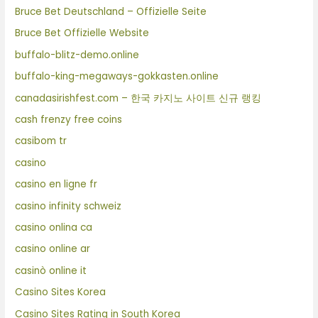
Bruce Bet Deutschland – Offizielle Seite
Bruce Bet Offizielle Website
buffalo-blitz-demo.online
buffalo-king-megaways-gokkasten.online
canadasirishfest.com – 한국 카지노 사이트 신규 랭킹
cash frenzy free coins
casibom tr
casino
casino en ligne fr
casino infinity schweiz
casino onlina ca
casino online ar
casinò online it
Casino Sites Korea
Casino Sites Rating in South Korea