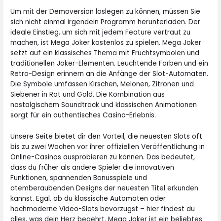
Um mit der Demoversion loslegen zu können, müssen Sie
sich nicht einmal irgendein Programm herunterladen. Der
ideale Einstieg, um sich mit jedem Feature vertraut zu
machen, ist Mega Joker kostenlos zu spielen. Mega Joker
setzt auf ein klassisches Thema mit Fruchtsymbolen und
traditionellen Joker-Elementen. Leuchtende Farben und ein
Retro-Design erinnern an die Anfänge der Slot-Automaten.
Die Symbole umfassen Kirschen, Melonen, Zitronen und
Siebener in Rot und Gold. Die Kombination aus
nostalgischem Soundtrack und klassischen Animationen
sorgt für ein authentisches Casino-Erlebnis.
Unsere Seite bietet dir den Vorteil, die neuesten Slots oft
bis zu zwei Wochen vor ihrer offiziellen Veröffentlichung in
Online-Casinos ausprobieren zu können. Das bedeutet,
dass du früher als andere Spieler die innovativen
Funktionen, spannenden Bonusspiele und
atemberaubenden Designs der neuesten Titel erkunden
kannst. Egal, ob du klassische Automaten oder
hochmoderne Video-Slots bevorzugst – hier findest du
alles, was dein Herz begehrt. Mega Joker ist ein beliebtes