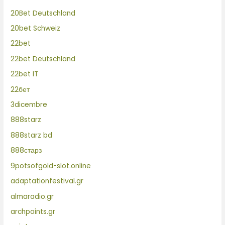
20Bet Deutschland
20bet Schweiz
22bet
22bet Deutschland
22bet IT
22бет
3dicembre
888starz
888starz bd
888старз
9potsofgold-slot.online
adaptationfestival.gr
almaradio.gr
archpoints.gr