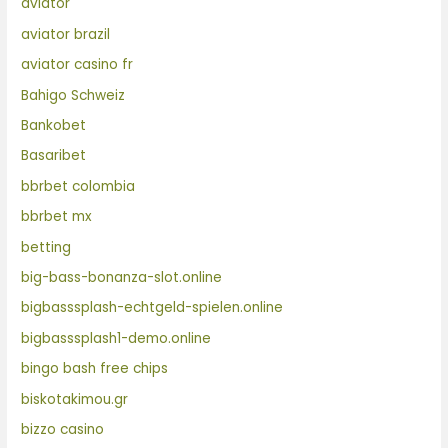
aviator
aviator brazil
aviator casino fr
Bahigo Schweiz
Bankobet
Basaribet
bbrbet colombia
bbrbet mx
betting
big-bass-bonanza-slot.online
bigbasssplash-echtgeld-spielen.online
bigbasssplash1-demo.online
bingo bash free chips
biskotakimou.gr
bizzo casino