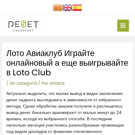
Ir
al
contenido
Main
Men
Navegación
Лото Авиаклуб Играйте
de
entradas
онлайновый а еще выигрывайте
в Loto Club
/
Sin categoría
/ Por
astarte
Актуально выделить, что малая вывод в видах заключения
денег надеюсь выглядывать в зависимости от избранного
метода. Сроки обработки заказов получите и распишитесь
вывод денег банально аранжируют от малых минут до 24
времен, исходя из выбранного способа.
В последние
несколько месяцев участились разнообразные провокации
под видом докладов от фамилии отечесвенного