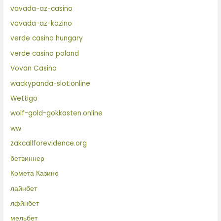
vavada-az-casino
vavada-az-kazino
verde casino hungary
verde casino poland
Vovan Casino
wackypanda-slot.online
Wettigo
wolf-gold-gokkasten.online
ww
zakcallforevidence.org
бетвиннер
Комета Казино
лайнбет
лфйнбет
мельбет