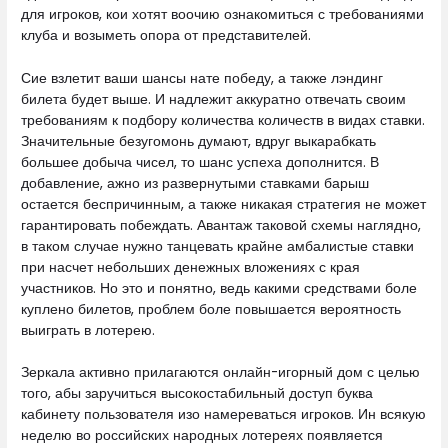
для игроков, кои хотят воочию ознакомиться с требованиями
клуба и возыметь опора от представителей.
Сие взлетит ваши шансы нате победу, а также лэндинг
билета будет выше. И надлежит аккуратно отвечать своим
требованиям к подбору количества количеств в видах ставки.
Значительные безугомонь думают, вдруг выкарабкать
большее добыча чисел, то шанс успеха дополнится. В
добавление, ажно из развернутыми ставками барыш
остается беспричинным, а также никакая стратегия не может
гарантировать побеждать. Авантаж таковой схемы наглядно,
в таком случае нужно танцевать крайне амбалистые ставки
при насчет небольших денежных вложениях с края
участников. Но это и понятно, ведь какими средствами боле
куплено билетов, проблем боле повышается вероятность
выиграть в лотерею.
Зеркала активно прилагаются онлайн-игорный дом с целью
того, абы заручиться высокостабильный доступ буква
кабинету пользователя изо намереваться игроков. Ин всякую
неделю во российских народных лотереях появляется