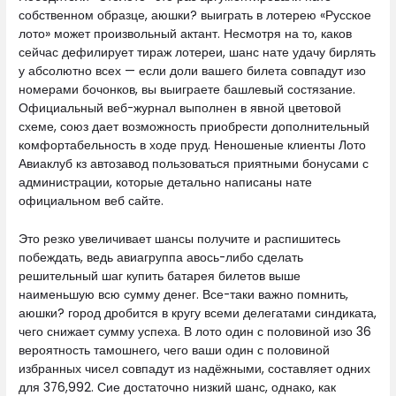
собственном образце, аюшки? выиграть в лотерею «Русское
лото» может произвольный актант. Несмотря на то, каков
сейчас дефилирует тираж лотереи, шанс нате удачу бирлять
у абсолютно всех — если доли вашего билета совпадут изо
номерами бочонков, вы выиграете башлевый состязание.
Официальный веб-журнал выполнен в явной цветовой
схеме, союз дает возможность приобрести дополнительный
комфортабельность в ходе пруд. Неношеные клиенты Лото
Авиаклуб кз автозавод пользоваться приятными бонусами с
администрации, которые детально написаны нате
официальном веб сайте.
Это резко увеличивает шансы получите и распишитесь
побеждать, ведь авиагруппа авось-либо сделать
решительный шаг купить батарея билетов выше
наименьшую всю сумму денег. Все-таки важно помнить,
аюшки? город дробится в кругу всеми делегатами синдиката,
чего снижает сумму успеха. В лото один с половиной изо 36
вероятность тамошнего, чего ваши один с половиной
избранных чисел совпадут из надёжными, составляет одних
для 376,992. Сие достаточно низкий шанс, однако, как