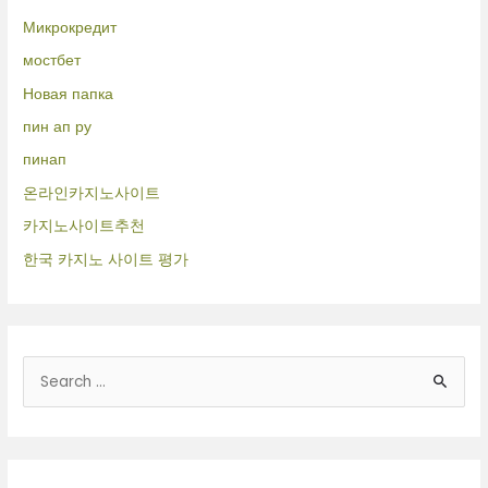
Микрокредит
мостбет
Новая папка
пин ап ру
пинап
온라인카지노사이트
카지노사이트추천
한국 카지노 사이트 평가
B
u
s
c