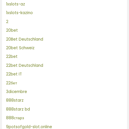
1xslots-az
1xslots-kazino
2
20bet
20Bet Deutschland
20bet Schweiz
22bet
22bet Deutschland
22bet IT
22бет
3dicembre
888starz
888starz bd
888старз
9potsofgold-slot.online