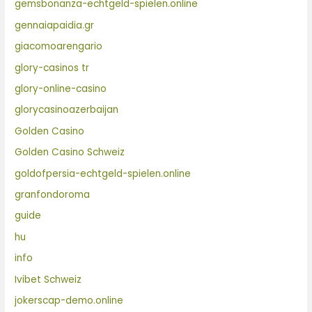
gemsbonanza-echtgeld-spielen.online
gennaiapaidia.gr
giacomoarengario
glory-casinos tr
glory-online-casino
glorycasinoazerbaijan
Golden Casino
Golden Casino Schweiz
goldofpersia-echtgeld-spielen.online
granfondoroma
guide
hu
info
Ivibet Schweiz
jokerscap-demo.online