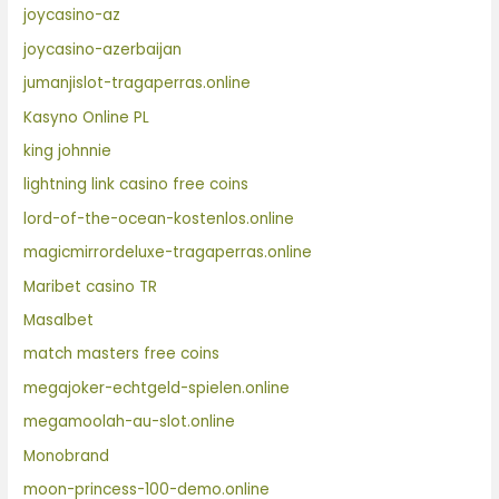
joycasino-az
joycasino-azerbaijan
jumanjislot-tragaperras.online
Kasyno Online PL
king johnnie
lightning link casino free coins
lord-of-the-ocean-kostenlos.online
magicmirrordeluxe-tragaperras.online
Maribet casino TR
Masalbet
match masters free coins
megajoker-echtgeld-spielen.online
megamoolah-au-slot.online
Monobrand
moon-princess-100-demo.online