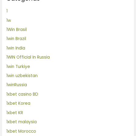
1
1w
1Win Brasil
1win Brazil
1win India
1WIN Official In Russia
1win Turkiye
1win uzbekistan
1winRussia
1xbet casino BD
1xbet Korea
1xbet KR
1xbet malaysia
1xbet Morocco