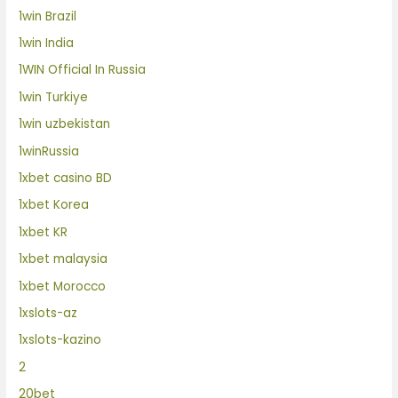
1win Brazil
1win India
1WIN Official In Russia
1win Turkiye
1win uzbekistan
1winRussia
1xbet casino BD
1xbet Korea
1xbet KR
1xbet malaysia
1xbet Morocco
1xslots-az
1xslots-kazino
2
20bet