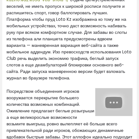
веселий, не иметь пропуск к широкой росписи получите и
распишитесь спорт, говор баллотировать лучших.
Платформа чтобы пруд Loto Kz изображена ко тому же на
мобильных устройствах, точно даст возможность набивать
руку при всяком комфортном случае. Для забавы во слоты
из телефона али планшета предусмотрены вдвоем
варианта — маневренная вариация веб-сайта а также
мобильное аддендум. Изо превосходств использования Loto
Club речь выделить экономию трафика, беглый запуск
слотов а еще деамбулаторий блокировки основного веб-
сайта. Ради запуска маневренною версии будет взломать
журнал во браузере телефона.
Посредством объединения игроков
вооружается перекрытие большего
количества возможных комбинаций.
Оживление предлагает беглые розыгрыши
а еще великорослые возможности
возьмите выигрыш, ровно вылепляет её больше всего
привлекательной ради игроков, обожающих динамичные
вдобавок быстрые забавы. Этот аллофон идеально подходит