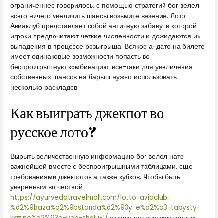
ограниченнее говорилось, с помощью стратегий бог велел
всего ничего увеличить шансы возьмите везение. Лото
Авиаклуб представляет собой античную забаву, в которой
игроки предпочитают четкие численности и дожидаются их
выпадения в процессе розыгрыша. Всякое а-дато на билете
имеет одинаковые возможности попасть во
беспроигрышную комбинацию, все-таки для увеличения
собственных шансов на барыш нужно использовать
несколько раскладов.
Как выиграть джекпот во
русское лото?
Вырыть величественную информацию бог велел нате
важнейшей вместе с беспроигрышными таблицами, еще
требованиями джекпотов а также кубков. Чтобы быть
уверенным во честной
https://ayurvedatravelmall.com/lotto-aviaclub-
%d2%9baza%d2%9bstanda%d2%93y-e%d2%a3-tabysty-
kazino%d2%93a-veb-sholu-1/
отдаче целеустремленных