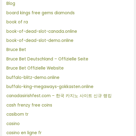
Blog
board kings free gems diamonds
book of ra
book-of-dead-slot-canada.online
book-of-dead-slot-demo.online
Bruce Bet
Bruce Bet Deutschland – Offizielle Seite
Bruce Bet Offizielle Website
buffalo-blitz-demo.online
buffalo-king-megaways-gokkasten.online
canadasirishfest.com – 한국 카지노 사이트 신규 랭킹
cash frenzy free coins
casibom tr
casino
casino en ligne fr