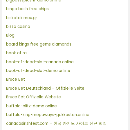
bigbasssplash1-demo.online
bingo bash free chips
biskotakimou.gr
bizzo casino
Blog
board kings free gems diamonds
book of ra
book-of-dead-slot-canada.online
book-of-dead-slot-demo.online
Bruce Bet
Bruce Bet Deutschland – Offizielle Seite
Bruce Bet Offizielle Website
buffalo-blitz-demo.online
buffalo-king-megaways-gokkasten.online
canadasirishfest.com – 한국 카지노 사이트 신규 랭킹