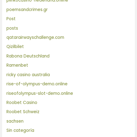
plinkocasino-nederland.online
poemsandcrimes.gr
Post
posts
qatarairwayschallenge.com
Qizilbilet
Rabona Deutschland
Ramenbet
ricky casino australia
rise-of-olympus-demo.online
riseofolympus-slot-demo.online
Roobet Casino
Roobet Schweiz
sachsen
Sin categoría