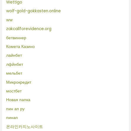
Wettigo
wolf-gold-gokkasten.online
ww
zakcallforevidence.org
бетвиннер
Комета Казино
лайнбет
лфйнбет
мельбет
Микрокредит
мостбет
Новая папка
пин ап ру
пинап
온라인카지노사이트