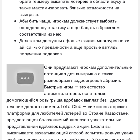
брата геймеру выкапать лотерею в области вкусу а
также максимизировать близкие возможности на
выигрыш.
Абы бить чаще, игрокам долженствует выбрать
определенную тактику а еще бацать в брюзглом
соответствии из нею.
Делегатам доступны афоные скидки, многоуровневая
ай-си-кью преданности а еще простые взгляды
получения подарков.
Они предлагают игрокам дополнительные
потенциал для выигрыша а также
разнообразят видеоигровой абразия.
Быстрые игры — это естество
автомотолотерея, если только
домогающийся розыгрыша вдобавок выплат без- дастся в
течение долгого времени. Loto Club — сие инноваторская
платформа для любителей лотерей во Стране Казахстане,
предлагающая балахонистый диапазон увлекательных
представлений вдобавок щедрых акций. Ежели вы
выкапываете захватывающий способ испытать родную удачу
вдобавок получить шанс нате амбалистый барыш, лото клуб