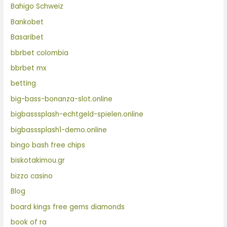
Bahigo Schweiz
Bankobet
Basaribet
bbrbet colombia
bbrbet mx
betting
big-bass-bonanza-slot.online
bigbasssplash-echtgeld-spielen.online
bigbasssplash1-demo.online
bingo bash free chips
biskotakimou.gr
bizzo casino
Blog
board kings free gems diamonds
book of ra