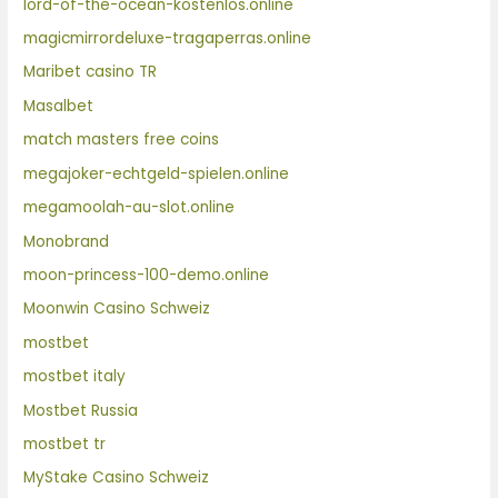
lord-of-the-ocean-kostenlos.online
magicmirrordeluxe-tragaperras.online
Maribet casino TR
Masalbet
match masters free coins
megajoker-echtgeld-spielen.online
megamoolah-au-slot.online
Monobrand
moon-princess-100-demo.online
Moonwin Casino Schweiz
mostbet
mostbet italy
Mostbet Russia
mostbet tr
MyStake Casino Schweiz