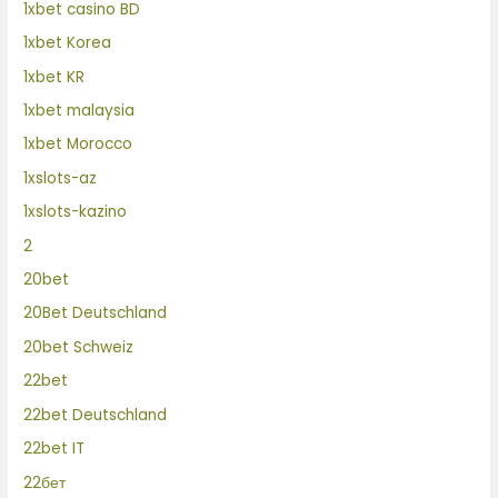
1xbet casino BD
1xbet Korea
1xbet KR
1xbet malaysia
1xbet Morocco
1xslots-az
1xslots-kazino
2
20bet
20Bet Deutschland
20bet Schweiz
22bet
22bet Deutschland
22bet IT
22бет