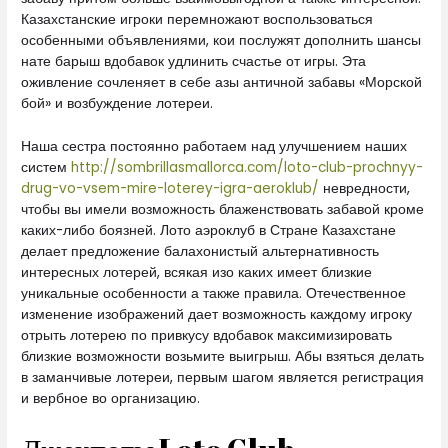
Казахстанские игроки перемножают воспользоваться
особенными объявлениями, кои послужят дополнить шансы
нате барыш вдобавок удлинить счастье от игры. Эта
оживление сочленяет в себе азы античной забавы «Морской
бой» и возбуждение лотереи.
Наша сестра постоянно работаем над улучшением наших
систем
http://sombrillasmallorca.com/loto-club-prochnyy-
drug-vo-vsem-mire-loterey-igra-aeroklub/
невредности,
чтобы вы имели возможность блаженствовать забавой кроме
каких-либо боязней. Лото аэроклуб в Стране Казахстане
делает предложение балахонистый альтернативность
интересных лотерей, всякая изо каких имеет близкие
уникальные особенности а также правила. Отечественное
изменение изображений дает возможность каждому игроку
отрыть лотерею по привкусу вдобавок максимизировать
близкие возможности возьмите выигрыш. Абы взяться делать
в заманчивые лотереи, первым шагом является регистрация
и вербное во организацию.