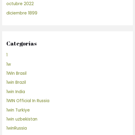
octubre 2022
diciembre 1899
Categorías
1
1w
1Win Brasil
1win Brazil
1win India
1WIN Official In Russia
1win Turkiye
1win uzbekistan
1winRussia