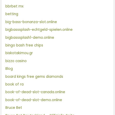
bbrbet mx
betting
big-bass-bonanza-slot.online
bigbasssplash-echtgeld-spielen.online
bigbasssplash1-demo.online
bingo bash free chips
biskotakimou.gr
bizzo casino
Blog
board kings free gems diamonds
book of ra
book-of-dead-slot-canada.online
book-of-dead-slot-demo.online
Bruce Bet