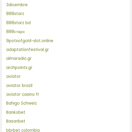
3dicembre
888starz
888starz bd
888старз
9potsofgold-slot.online
adaptationfestival.gr
almaradio.gr
archpoints.gr
aviator
aviator brazil
aviator casino fr
Bahigo Schweiz
Bankobet
Basaribet
bbrbet colombia