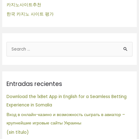
카지노사이트추천
한국 카지노 사이트 평가
B
u
s
c
Entradas recientes
a
r
Download the 1xBet App in English for a Seamless Betting
p
Experience in Somalia
o
Вход в онлайн-казино и возможность сыграть в авиатор –
r
крупнейшие игровые сайты Украины
:
(sin título)