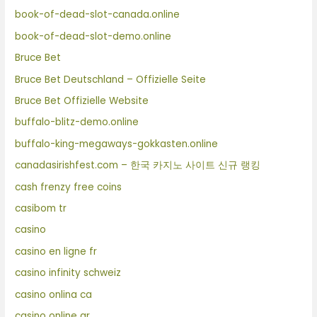
book-of-dead-slot-canada.online
book-of-dead-slot-demo.online
Bruce Bet
Bruce Bet Deutschland – Offizielle Seite
Bruce Bet Offizielle Website
buffalo-blitz-demo.online
buffalo-king-megaways-gokkasten.online
canadasirishfest.com – 한국 카지노 사이트 신규 랭킹
cash frenzy free coins
casibom tr
casino
casino en ligne fr
casino infinity schweiz
casino onlina ca
casino online ar