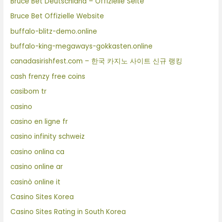
Bruce Bet Deutschland – Offizielle Seite
Bruce Bet Offizielle Website
buffalo-blitz-demo.online
buffalo-king-megaways-gokkasten.online
canadasirishfest.com – 한국 카지노 사이트 신규 랭킹
cash frenzy free coins
casibom tr
casino
casino en ligne fr
casino infinity schweiz
casino onlina ca
casino online ar
casinò online it
Casino Sites Korea
Casino Sites Rating in South Korea