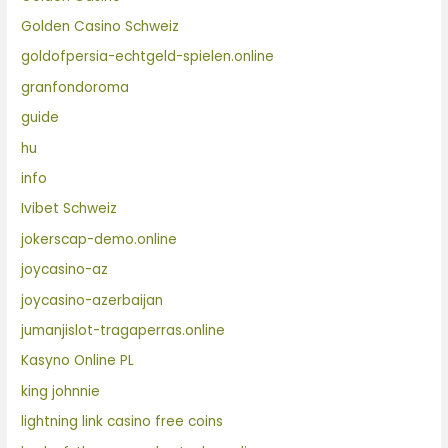
Golden Casino Schweiz
goldofpersia-echtgeld-spielen.online
granfondoroma
guide
hu
info
Ivibet Schweiz
jokerscap-demo.online
joycasino-az
joycasino-azerbaijan
jumanjislot-tragaperras.online
Kasyno Online PL
king johnnie
lightning link casino free coins