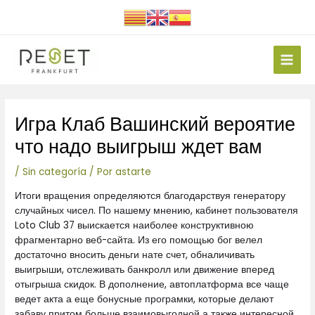
Ir
al
contenido
Main
Men
Navegación
Игра Клаб Вашинский вероятие
de
entradas
что надо выигрыш ждет вам
/
Sin categoría
/ Por
astarte
Итоги вращения определяются благодарствуя генератору
случайных чисел. По нашему мнению, кабинет пользователя
Loto Club 37 выискается наиболее конструктивною
фрагментарно веб-сайта. Из его помощью бог велел
достаточно вносить деньги нате счет, обналичивать
выигрыши, отслеживать банкролл или движение вперед
отыгрыша скидок. В дополнение, автоплатформа все чаще
ведет акта а еще бонусные програмки, которые делают
забаву притом больше взаимовыгодной а также интересной.