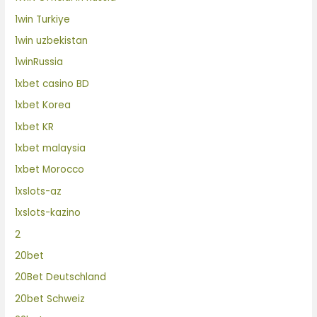
1win Turkiye
1win uzbekistan
1winRussia
1xbet casino BD
1xbet Korea
1xbet KR
1xbet malaysia
1xbet Morocco
1xslots-az
1xslots-kazino
2
20bet
20Bet Deutschland
20bet Schweiz