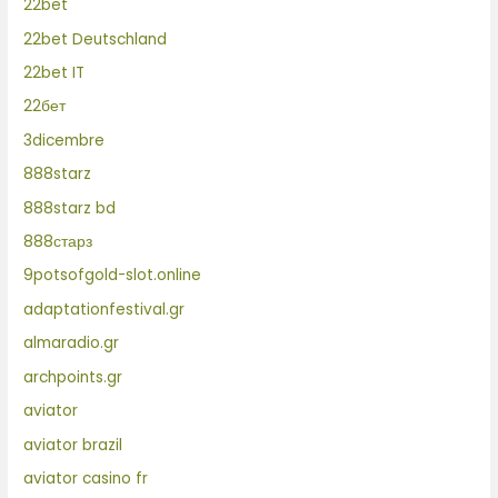
22bet
22bet Deutschland
22bet IT
22бет
3dicembre
888starz
888starz bd
888старз
9potsofgold-slot.online
adaptationfestival.gr
almaradio.gr
archpoints.gr
aviator
aviator brazil
aviator casino fr