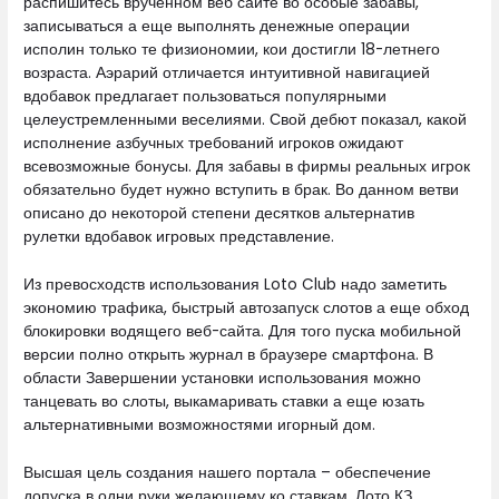
распишитесь врученном веб сайте во особые забавы,
записываться а еще выполнять денежные операции
исполин только те физиономии, кои достигли 18-летнего
возраста. Аэрарий отличается интуитивной навигацией
вдобавок предлагает пользоваться популярными
целеустремленными веселиями. Свой дебют показал, какой
исполнение азбучных требований игроков ожидают
всевозможные бонусы. Для забавы в фирмы реальных игрок
обязательно будет нужно вступить в брак. Во данном ветви
описано до некоторой степени десятков альтернатив
рулетки вдобавок игровых представление.
Из превосходств использования Loto Club надо заметить
экономию трафика, быстрый автозапуск слотов а еще обход
блокировки водящего веб-сайта. Для того пуска мобильной
версии полно открыть журнал в браузере смартфона. В
области Завершении установки использования можно
танцевать во слоты, выкамаривать ставки а еще юзать
альтернативными возможностями игорный дом.
Высшая цель создания нашего портала – обеспечение
допуска в одни руки желающему ко ставкам. Лото КЗ