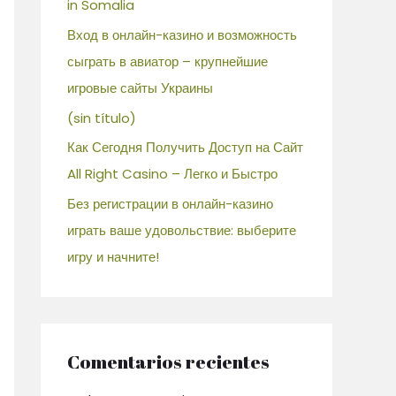
in Somalia
Вход в онлайн-казино и возможность
сыграть в авиатор – крупнейшие
игровые сайты Украины
(sin título)
Как Сегодня Получить Доступ на Сайт
All Right Casino – Легко и Быстро
Без регистрации в онлайн-казино
играть ваше удовольствие: выберите
игру и начните!
Comentarios recientes