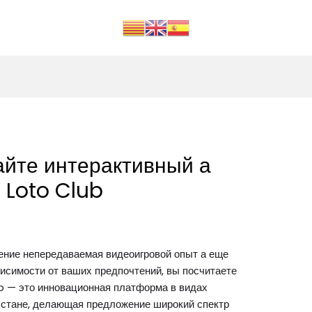
айте интерактивный а
 Loto Club
ение непередаваемая видеоигровой опыт а еще
исимости от ваших предпочтений, вы посчитаете
ub — это инновационная платформа в видах
хстане, делающая предложение широкий спектр