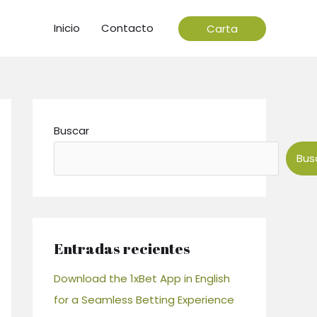
Inicio
Contacto
Carta
Buscar
Bus
Entradas recientes
Download the 1xBet App in English
for a Seamless Betting Experience