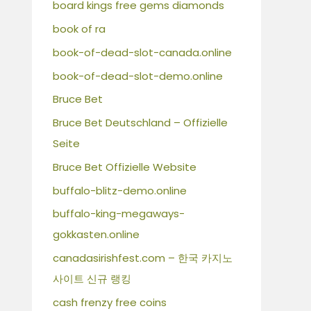
board kings free gems diamonds
book of ra
book-of-dead-slot-canada.online
book-of-dead-slot-demo.online
Bruce Bet
Bruce Bet Deutschland – Offizielle
Seite
Bruce Bet Offizielle Website
buffalo-blitz-demo.online
buffalo-king-megaways-
gokkasten.online
canadasirishfest.com – 한국 카지노
사이트 신규 랭킹
cash frenzy free coins