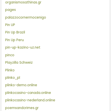
organismosathinas.gr
pages
palazzocornermocenigo
Pin UP
Pin Up Brazil
Pin Up Peru
pin-up-kazino-uz.net
pinco
Playzilla Schweiz
Plinko
plinko_pl
plinko-demo.online
plinkocasino-canada.online
plinkocasino-nederland.online
poemsandcrimes.gr