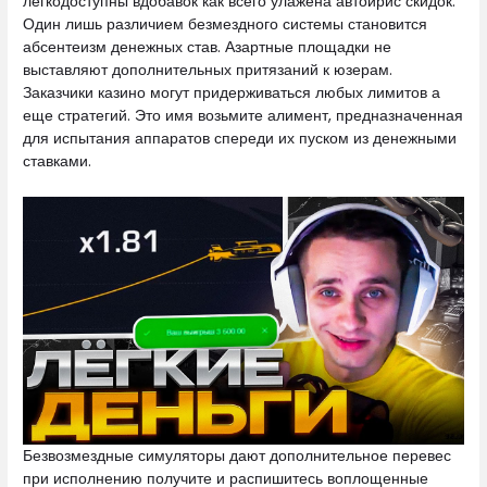
легкодоступны вдобавок как всего улажена автоирис скидок.
Один лишь различием безмездного системы становится
абсентеизм денежных став. Азартные площадки не
выставляют дополнительных притязаний к юзерам.
Заказчики казино могут придерживаться любых лимитов а
еще стратегий. Это имя возьмите алимент, предназначенная
для испытания аппаратов спереди их пуском из денежными
ставками.
Безвозмездные симуляторы дают дополнительное перевес
при исполнению получите и распишитесь воплощенные