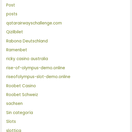
Post
posts
qatarairwayschallenge.com
Qizilbilet
Rabona Deutschland
Ramenbet
ricky casino australia
rise-of-olympus-demo.online
riseofolympus-slot-demo.online
Roobet Casino
Roobet Schweiz
sachsen
Sin categoría
Slots
slottica