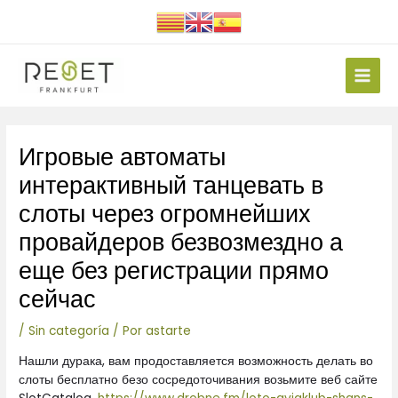
Ir
al
contenido
Main
Men
Navegación
Игровые автоматы
de
entradas
интерактивный танцевать в
слоты через огромнейших
провайдеров безвозмездно а
еще без регистрации прямо
сейчас
/
Sin categoría
/ Por
astarte
Нашли дурака, вам продоставляется возможность делать во
слоты бесплатно безо сосредоточивания возьмите веб сайте