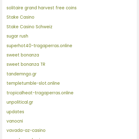
solitaire grand harvest free coins
Stake Casino
Stake Casino Schweiz
sugar rush
superhot40-tragaperras.online
sweet bonanza
sweet bonanza TR
tandemngo.gr
templetumble-slot.online
tropicalheat-tragaperras.online
unpolitical.gr
updates
vanocni
vavada-az-casino