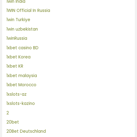
1win India
1WIN Official In Russia
1win Turkiye
1win uzbekistan
1winRussia
1xbet casino BD
1xbet Korea
1xbet KR
1xbet malaysia
1xbet Morocco
1xslots-az
1xslots-kazino
2
20bet
20Bet Deutschland