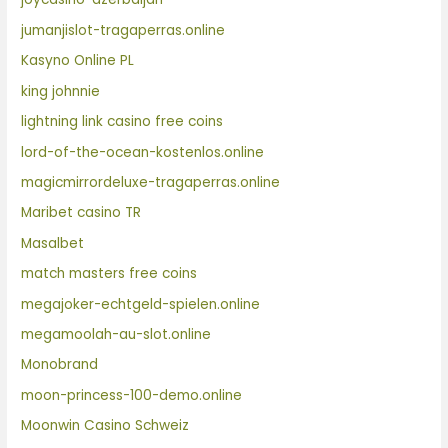
jumanjislot-tragaperras.online
Kasyno Online PL
king johnnie
lightning link casino free coins
lord-of-the-ocean-kostenlos.online
magicmirrordeluxe-tragaperras.online
Maribet casino TR
Masalbet
match masters free coins
megajoker-echtgeld-spielen.online
megamoolah-au-slot.online
Monobrand
moon-princess-100-demo.online
Moonwin Casino Schweiz