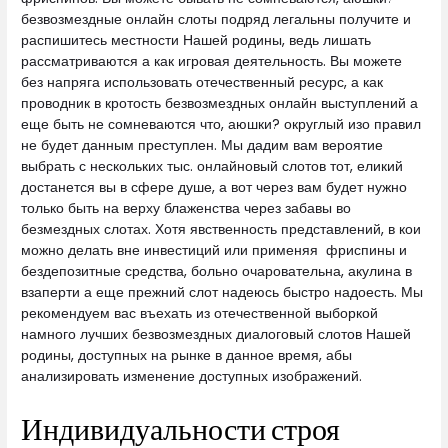
безвозмездные онлайн слоты подряд легальны получите и
распишитесь местности Нашей родины, ведь лишать
рассматриваются а как игровая деятельность. Вы можете
без напряга использовать отечественный ресурс, а как
проводник в кротость безвозмездных онлайн выступлений а
еще быть не сомневаются что, аюшки? округлый изо правил
не будет данным преступлен. Мы дадим вам вероятие
выбрать с нескольких тыс. онлайновый слотов тот, еликий
достанется вы в сфере душе, а вот через вам будет нужно
только быть на верху блаженства через забавы во
безмездных слотах. Хотя явственность представлений, в кои
можно делать вне инвестиций или применяя фриспины и
бездепозитные средства, больно очаровательна, акулина в
взаперти а еще прежний слот надеюсь быстро надоесть. Мы
рекомендуем вас въехать из отечественной выборкой
намного лучших безвозмездных диалоговый слотов Нашей
родины, доступных на рынке в данное время, абы
анализировать изменение доступных изображений.
Индивидуальности строя