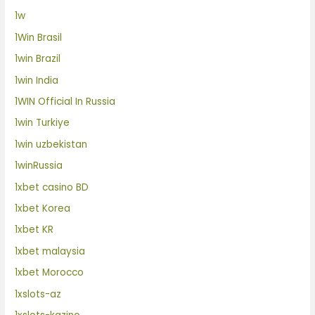
1w
1Win Brasil
1win Brazil
1win India
1WIN Official In Russia
1win Turkiye
1win uzbekistan
1winRussia
1xbet casino BD
1xbet Korea
1xbet KR
1xbet malaysia
1xbet Morocco
1xslots-az