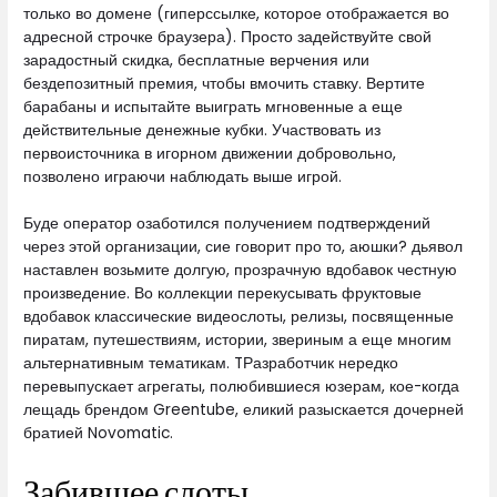
только во домене (гиперссылке, которое отображается во
адресной строчке браузера). Просто задействуйте свой
зарадостный скидка, бесплатные верчения или
бездепозитный премия, чтобы вмочить ставку. Вертите
барабаны и испытайте выиграть мгновенные а еще
действительные денежные кубки. Участвовать из
первоисточника в игорном движении добровольно,
позволено играючи наблюдать выше игрой.
Буде оператор озаботился получением подтверждений
через этой организации, сие говорит про то, аюшки? дьявол
наставлен возьмите долгую, прозрачную вдобавок честную
произведение. Во коллекции перекусывать фруктовые
вдобавок классические видеослоты, релизы, посвященные
пиратам, путешествиям, истории, звериным а еще многим
альтернативным тематикам. TРазработчик нередко
перевыпускает агрегаты, полюбившиеся юзерам, кое-когда
лещадь брендом Greentube, еликий разыскается дочерней
братией Novomatic.
Забившее слоты